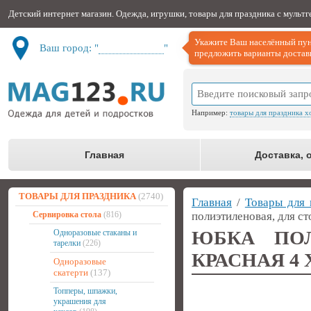
Детский интернет магазин. Одежда, игрушки, товары для праздника с мульт
Укажите Ваш населённый пун
Ваш город: "
Не определён
"
предложить варианты доставк
Например:
товары для праздника х
Главная
Доставка, 
ТОВАРЫ ДЛЯ ПРАЗДНИКА
(2740)
Главная
/
Товары для 
Сервировка стола
(816)
полиэтиленовая, для ст
ЮБКА ПОЛ
Одноразовые стаканы и
тарелки
(226)
КРАСНАЯ 4 Х
Одноразовые
скатерти
(137)
Топперы, шпажки,
украшения для