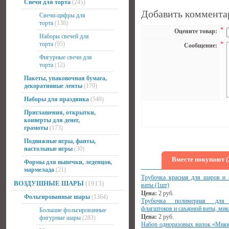
Свечи для торта
(245)
Добавить коммента
Свечи-цифры для
торта
(138)
*
Оцените товар:
Наборы свечей для
торта
(95)
*
Сообщение:
Фигурные свечи для
торта
(12)
Пакеты, упаковочная бумага,
декоративные ленты
(179)
Наборы для праздника
(549)
Приглашения, открытки,
конверты для денег,
грамоты
(173)
Подвижные игры, фанты,
настольные игры
(30)
Вместе покупают (
Формы для выпечки, леденцов,
мармелада
(21)
Трубочка красная для шаров и 
ВОЗДУШНЫЕ ШАРЫ
(1913)
ваты (1шт)
Цена:
2
руб.
Фольгированные шары
(1364)
Трубочка полимерная для
флагштоков и сахарной ваты, мик
Большие фольгированные
Цена:
2
руб.
фигурные шары
(283)
Набор одноразовых вилок «Мик