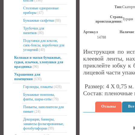
кексов
(198)
Тип:
Скатерт
Столовые одноразовые
приборы
(47)
Страна
Турция
Бумажные салфетки
(88)
происхождения:
Трубочки для
Артикул
Наличие
напитков
(80)
14788
Подставки для кексов,
снек-боксы, коробочки для
угощений
(40)
Инструкция по ис
клеевой ленты, на
Колпаки и маски бумажные,
гудки, язычки, хлопушки для
приклейте юбку к б
праздника
(96)
лицевой части упак
Украшения для
помещения
(630)
Размер: 4 Х 0,75 м.
Гирлянды, плакаты
(428)
Состав: пленочные 
Бумажные помпоны,
фанты, шары-соты
(79)
Отзывы
Все
Пиньяты, наполнители для
пиньят
(24)
Декорации, баннеры,
занавесы фольгированные,
фотобутафории
(99)