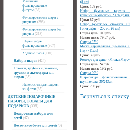
Маленькие
(8 шт)
фольгированные
Цена:
109
руб.
фигуры
(88)
Набор бумажных тарелок 
горошек на красном» 23 см (6 шт
Фольгированные шары с
Цена:
87
руб.
рисунком
(298)
Набор бумажных стаканов «Ла
Голография» 250 мл (6 шт)
Фольгированные шары без
Старая цена:
109
руб.
рисунка
(218)
Новая цена:
79.57
руб.
Шары-цифры
Скидка 27%
фольгированные
(367)
Маска карнавальная бумажная «
Паук» (1шт)
Ходячие шары
(110)
Цена:
39
руб.
Конверт для денег «Микки Маус»
Наборы шаров
(424)
Старая цена:
24
руб.
Стойки, трубочки, зажимы,
Новая цена:
19.2
руб.
грузики и аксессуары для
Скидка 20%
шаров
(35)
Шар-фигура, фольгированный 
паук Голова, 30Х43см
Наполнители для шаров,
Цена:
200
руб.
конфетти
(35)
Вернуться к списку
ДЕТСКИЕ ПОДАРОЧНЫЕ
НАБОРЫ, ТОВАРЫ ДЛЯ
ПОДАРКОВ
(335)
Подарочные наборы для
детей
(47)
Постельное белье для детей
(3)