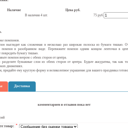
ения:
Наличие
Цена руб.
В наличии 4 шт.
75
руб.
ь.
рке помпонов.
пон выглядит как сложенная в несколько раз широкая полоска из бумаги тишью. О
й помпон в разобранном виде. Перевяжите помпон одним концом ленточки в цент
е повредить бумагу тишью.
авьте помпон веером с обеих сторон от центра.
о разделите бумажные слои из обеих сторон от центра. Будьте аккуратны, так как т
езких движениях.
н, придайте ему круглую форму и великолепное украшение для вашего праздника готово
ы
Доставка
комментариев и отзывов пока нет
рий
*
те товар: