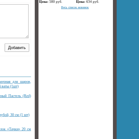
Цена:
580
руб.
Цена:
634
руб.
Весь список новинок
мерная для шаров,
 ваты (1шт)
ный Пастель (Red)
бой, 30 см (1 шт)
лок «Тачки» 20 см