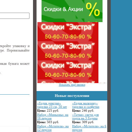
ткройте упаковку и
ре. Перевязывайте
онкая бумага может
.
Показать ещё иконки
Новые поступления
«Годик девочке»
«Годик мальчику»
тарелки 23 см, 50 шт
тарелки и салфетки
Цена:
225
руб.
Цена:
246
руб.
Набор «Миньоны» на
«Тачки» свечи для
16 персон
торта на 3 Годика
Цена:
503
руб.
Цена:
309
руб.
Набор «Мстители» на
Набор «Мстители» на 6
12 персон
персон