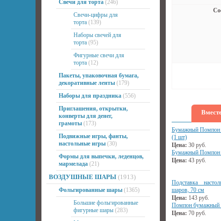
Свечи для торта
(246)
Со
Свечи-цифры для
торта
(139)
Наборы свечей для
торта
(95)
Фигурные свечи для
торта
(12)
Пакеты, упаковочная бумага,
декоративные ленты
(179)
Наборы для праздника
(556)
Приглашения, открытки,
Вместе
конверты для денег,
грамоты
(173)
Бумажный Помпон 
Подвижные игры, фанты,
(1 шт)
настольные игры
(30)
Цена:
30
руб.
Бумажный Помпон Ф
Формы для выпечки, леденцов,
Цена:
43
руб.
мармелада
(21)
ВОЗДУШНЫЕ ШАРЫ
(1913)
Подставка насто
Фольгированные шары
(1365)
шаров, 70 см
Цена:
143
руб.
Большие фольгированные
Помпон бумажный ж
фигурные шары
(283)
Цена:
70
руб.