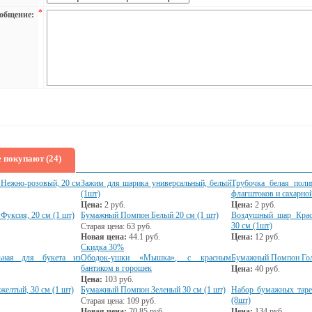
*
общение:
 покупают (24)
Нежно-розовый, 20 см
Зажим для шарика универсальный, белый
Трубочка белая поли
(1шт)
флагштоков и сахарной
Цена:
2
руб.
Цена:
2
руб.
уксия, 20 см (1 шт)
Бумажный Помпон Белый 20 см (1 шт)
Воздушный шар Крас
30 см (1шт)
Старая цена:
63
руб.
Новая цена:
44.1
руб.
Цена:
12
руб.
Скидка 30%
льная для букета из
Ободок-ушки «Мышка», с красным
Бумажный Помпон Голу
бантиком в горошек
Цена:
40
руб.
Цена:
103
руб.
елтый, 30 см (1 шт)
Бумажный Помпон Зеленый 30 см (1 шт)
Набор бумажных таре
(8шт)
Старая цена:
109
руб.
Новая цена:
70.85
руб.
Цена:
134
руб.