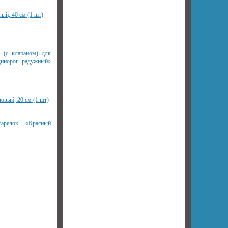
й, 40 см (1 шт)
 (с клапаном) для
динорог радужный»
вый, 20 см (1 шт)
арелок «Красный