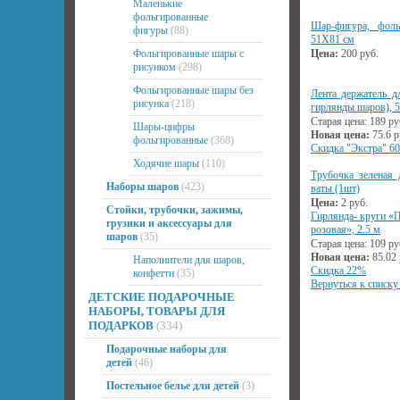
Маленькие
фольгированные
Шар-фигура, фол
фигуры
(88)
51Х81 см
Фольгированные шары с
Цена:
200
руб.
рисунком
(298)
Фольгированные шары без
Лента держатель д
рисунка
(218)
гирлянды шаров), 5
Старая цена:
189
ру
Шары-цифры
Новая цена:
75.6
р
фольгированные
(368)
Скидка "Экстра" 6
Ходячие шары
(110)
Трубочка зеленая 
Наборы шаров
(423)
ваты (1шт)
Цена:
2
руб.
Стойки, трубочки, зажимы,
Гирлянда- круги «
грузики и аксессуары для
розовая», 2.5 м
шаров
(35)
Старая цена:
109
ру
Новая цена:
85.02
Наполнители для шаров,
Скидка 22%
конфетти
(35)
Вернуться к списку
ДЕТСКИЕ ПОДАРОЧНЫЕ
НАБОРЫ, ТОВАРЫ ДЛЯ
ПОДАРКОВ
(334)
Подарочные наборы для
детей
(46)
Постельное белье для детей
(3)