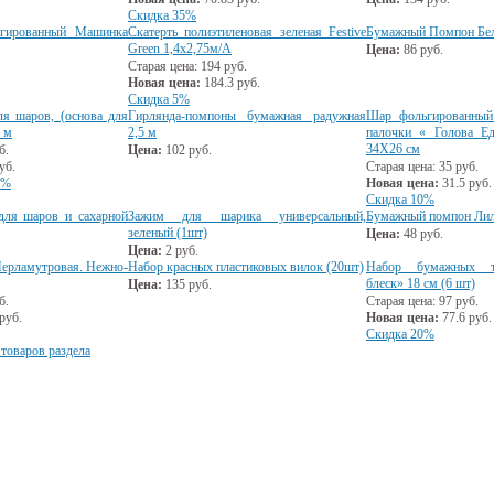
Скидка 35%
ьгированный Машинка
Скатерть полиэтиленовая зеленая Festive
Бумажный Помпон Белы
Green 1,4х2,75м/А
Цена:
86
руб.
Старая цена:
194
руб.
Новая цена:
184.3
руб.
Скидка 5%
ля шаров, (основа для
Гирлянда-помпоны бумажная радужная
Шар фольгированный
 м
2,5 м
палочки « Голова Е
34Х26 см
б.
Цена:
102
руб.
уб.
Старая цена:
35
руб.
0%
Новая цена:
31.5
руб.
Скидка 10%
для шаров и сахарной
Зажим для шарика универсальный,
Бумажный помпон Лило
зеленый (1шт)
Цена:
48
руб.
Цена:
2
руб.
Перламутровая. Нежно-
Набор красных пластиковых вилок (20шт)
Набор бумажных т
блеск» 18 см (6 шт)
Цена:
135
руб.
б.
Старая цена:
97
руб.
руб.
Новая цена:
77.6
руб.
Скидка 20%
 товаров раздела