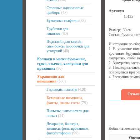
происхожд
Столовые одноразовые
Артикул
приборы
(47)
15125
Бумажные салфетки
(88)
Трубочки для
Размер: 30 см
напитков
(80)
Состав: бумага, нит
Подставки для кексов,
Инструкция по сбо
снек-боксы, коробочки для
1. В упаковке пом
угощений
(40)
достаньте будущи
аккуратно, чтобы н
Колпаки и маски бумажные,
2. Аккуратно распр
гудки, язычки, хлопушки для
3. Последовательн
праздника
(96)
повредиться при р
Украшения для
4. Расправив помпо
помещения
(630)
Гирлянды, плакаты
(428)
Отзыв
Бумажные помпоны,
фанты, шары-соты
(79)
Пиньяты, наполнители для
пиньят
(24)
Декорации, баннеры,
занавесы фольгированные,
Добавить коммента
фотобутафории
(99)
Оцени