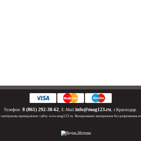
8 (861) 292-38-62
info@mag123.ru
Телефон:
, E-Mail:
, г.Краснодар.
 материалы принадлежат сайту www.mag123.ru. Копирование материалов без разрешения в