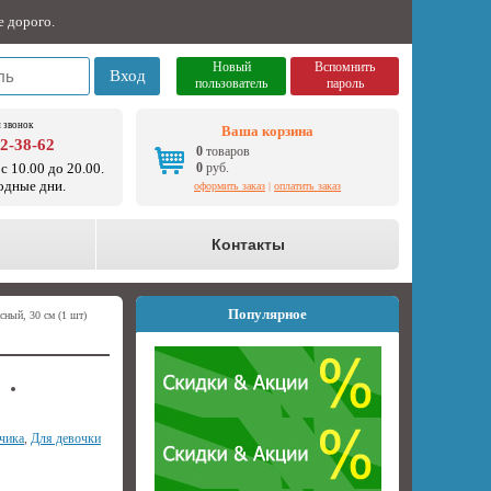
е дорого.
Новый
Вспомнить
Вход
пользователь
пароль
 звонок
Ваша корзина
92-38-62
0
товаров
с 10.00 до 20.00.
0
руб.
одные дни.
оформить заказ
|
оплатить заказ
о
Контакты
Популярное
ный, 30 см (1 шт)
чика
,
Для девочки