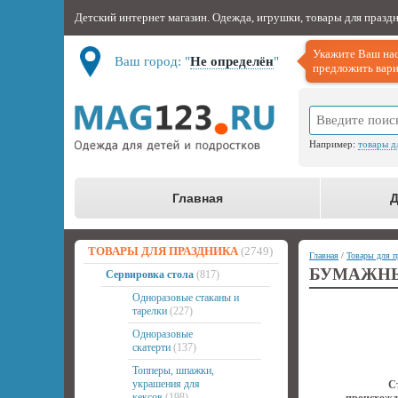
Детский интернет магазин. Одежда, игрушки, товары для празд
Укажите Ваш нас
Ваш город: "
Не определён
"
предложить вари
Например:
товары д
Главная
Д
ТОВАРЫ ДЛЯ ПРАЗДНИКА
(2749)
Главная
/
Товары для п
БУМАЖНЫЙ
Сервировка стола
(817)
Одноразовые стаканы и
тарелки
(227)
Одноразовые
скатерти
(137)
Топперы, шпажки,
украшения для
С
кексов
(198)