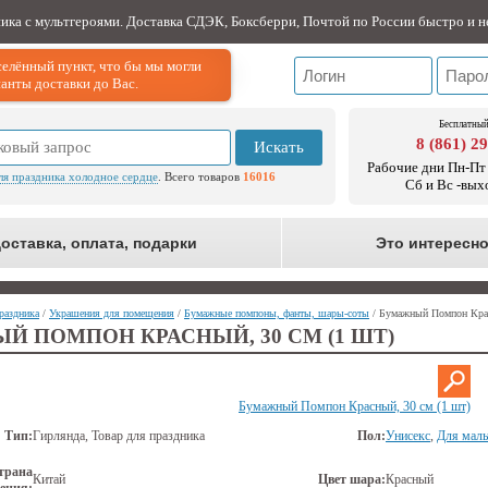
ника с мультгероями. Доставка СДЭК, Боксберри, Почтой по России быстро и н
елённый пункт, что бы мы могли
анты доставки до Вас.
Бесплатный
8 (861) 2
Искать
Рабочие дни Пн-Пт 
ля праздника холодное сердце
. Всего товаров
16016
Сб и Вс -вых
оставка, оплата, подарки
Это интересн
раздника
/
Украшения для помещения
/
Бумажные помпоны, фанты, шары-соты
/ Бумажный Помпон Крас
 ПОМПОН КРАСНЫЙ, 30 СМ (1 ШТ)
Бумажный Помпон Красный, 30 см (1 шт)
Тип:
Гирлянда, Товар для праздника
Пол:
Унисекс
,
Для маль
трана
Китай
Цвет шара:
Красный