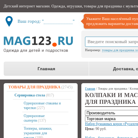
Детский интернет магазин. Одежда, игрушки, товары для праздника с мульт
Укажите Ваш населённый пун
Ваш город: "
Не определён
"
предложить варианты доставк
Например:
товары для праздника х
Главная
Доставка, 
ТОВАРЫ ДЛЯ ПРАЗДНИКА
(2745)
Главная
/ Товары для праздника / Колпа
КОЛПАКИ И МАС
Сервировка стола
(817)
ДЛЯ ПРАЗДНИКА
Одноразовые стаканы и
тарелки
(227)
Одноразовые
скатерти
(137)
Набор бумажных корон «Русалочк
Топперы, шпажки,
Цена:
90
руб.
украшения для
кексов
(198)