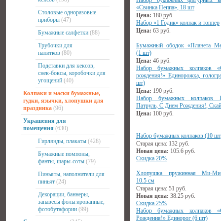
Набор бумажных фигурных ко
«Свинка Пеппа», 18 шт
Столовые одноразовые
Цена:
180
руб.
приборы
(47)
Набор «1 Годик» колпак и топпер
Цена:
63
руб.
Бумажные салфетки
(88)
Трубочки для
Бумажный ободок «Планета Ме
напитков
(80)
(1 шт)
Цена:
46
руб.
Подставки для кексов,
Набор бумажных колпаков 
снек-боксы, коробочки для
рождения!» Единорожка, гологр
угощений
(40)
шт)
Цена:
190
руб.
Колпаки и маски бумажные,
Набор бумажных колпаков 
гудки, язычки, хлопушки для
Патруль, С Днем Рождения!, Скай
праздника
(96)
Цена:
100
руб.
Украшения для
помещения
(630)
Набор бумажных колпаков (10 шт
Гирлянды, плакаты
(428)
Старая цена:
132
руб.
Новая цена:
105.6
руб.
Бумажные помпоны,
Скидка 20%
фанты, шары-соты
(79)
Хлопушка пружинная Ми-Ми
Пиньяты, наполнители для
10.5 см
пиньят
(24)
Старая цена:
51
руб.
Декорации, баннеры,
Новая цена:
38.25
руб.
занавесы фольгированные,
Скидка 25%
фотобутафории
(99)
Набор бумажных колпаков 
Рождения!» Единорог (6 шт)