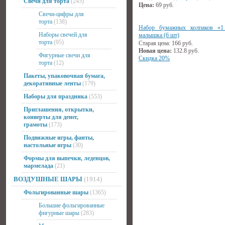
Свечи для торта
(245)
Цена:
69
руб.
Свечи-цифры для
торта
(138)
Набор бумажных колпаков «1 
Наборы свечей для
малышка (6 шт)
торта
(95)
Старая цена:
166
руб.
Новая цена:
132.8
руб.
Фигурные свечи для
Скидка 20%
торта
(12)
Пакеты, упаковочная бумага,
декоративные ленты
(179)
Наборы для праздника
(553)
Приглашения, открытки,
конверты для денег,
грамоты
(173)
Подвижные игры, фанты,
настольные игры
(30)
Формы для выпечки, леденцов,
мармелада
(21)
ВОЗДУШНЫЕ ШАРЫ
(1914)
Фольгированные шары
(1365)
Большие фольгированные
фигурные шары
(283)