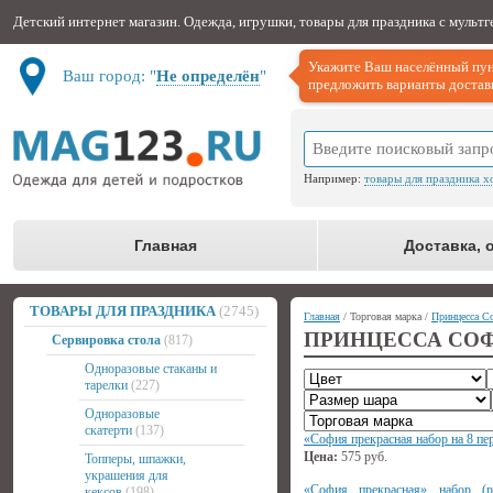
Детский интернет магазин. Одежда, игрушки, товары для праздника с мульт
Укажите Ваш населённый пун
Ваш город: "
Не определён
"
предложить варианты доставк
Например:
товары для праздника х
Главная
Доставка, 
ТОВАРЫ ДЛЯ ПРАЗДНИКА
(2745)
Главная
/ Торговая марка /
Принцесса Со
ПРИНЦЕССА СОФИ
Сервировка стола
(817)
Одноразовые стаканы и
тарелки
(227)
Одноразовые
скатерти
(137)
«София прекрасная набор на 8 пе
Цена:
575
руб.
Топперы, шпажки,
украшения для
«София прекрасная» набор (р
кексов
(198)