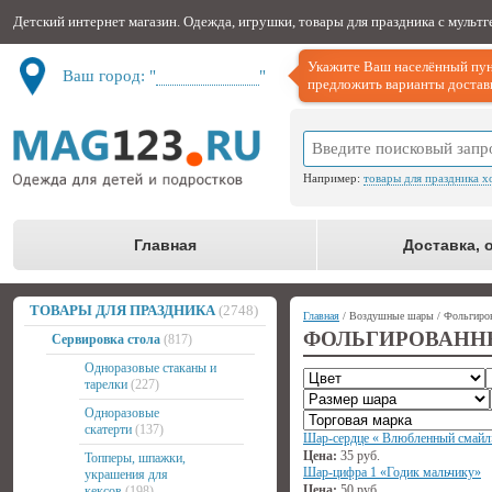
Детский интернет магазин. Одежда, игрушки, товары для праздника с мульт
Укажите Ваш населённый пун
Ваш город: "
Не определён
"
предложить варианты доставк
Например:
товары для праздника х
Главная
Доставка, 
ТОВАРЫ ДЛЯ ПРАЗДНИКА
(2748)
Главная
/ Воздушные шары / Фольгиро
ФОЛЬГИРОВАНН
Сервировка стола
(817)
Одноразовые стаканы и
тарелки
(227)
Одноразовые
скатерти
(137)
Шар-сердце « Влюбленный смайл»
Цена:
35
руб.
Топперы, шпажки,
Шар-цифра 1 «Годик мальчику»
украшения для
Цена:
50
руб.
кексов
(198)