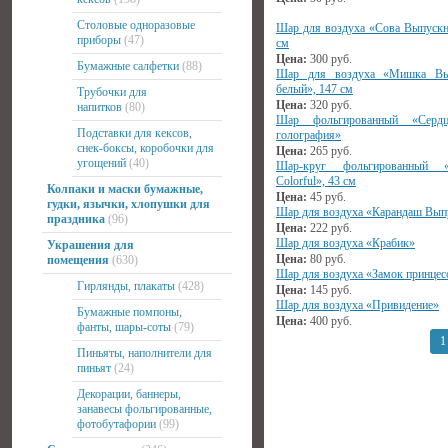
Столовые одноразовые
Шар для воздуха «Сова Выпускн
приборы
(47)
см
Цена:
300
руб.
Бумажные салфетки
(88)
Шар для воздуха «Мишка Вы
белый», 147 см
Трубочки для
Цена:
320
руб.
напитков
(80)
Шар фольгированный «Сердце
Подставки для кексов,
голография»
снек-боксы, коробочки для
Цена:
265
руб.
угощений
(40)
Шар-круг фольгированный 
Colorful», 43 см
Колпаки и маски бумажные,
Цена:
45
руб.
гудки, язычки, хлопушки для
Шар для воздуха «Карандаш Вып
праздника
(96)
Цена:
222
руб.
Шар для воздуха «Крабик»
Украшения для
Цена:
80
руб.
помещения
(630)
Шар для воздуха «Замок принцес
Гирлянды, плакаты
(428)
Цена:
145
руб.
Шар для воздуха «Привидение»
Бумажные помпоны,
Цена:
400
руб.
фанты, шары-соты
(79)
1
Пиньяты, наполнители для
пиньят
(24)
Декорации, баннеры,
занавесы фольгированные,
фотобутафории
(99)