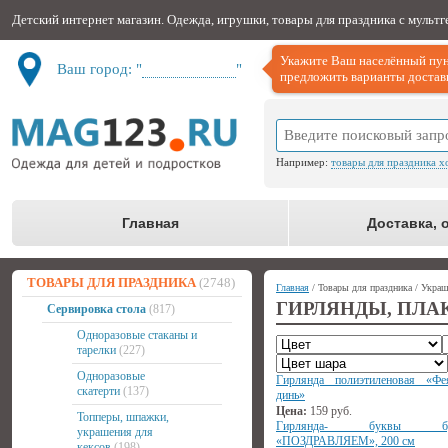
Детский интернет магазин. Одежда, игрушки, товары для праздника с мульт
Укажите Ваш населённый пун
Ваш город: "
Не определён
"
предложить варианты доставк
Например:
товары для праздника х
Главная
Доставка, 
ТОВАРЫ ДЛЯ ПРАЗДНИКА
(2748)
Главная
/ Товары для праздника / Укра
ГИРЛЯНДЫ, ПЛА
Сервировка стола
(817)
Одноразовые стаканы и
тарелки
(227)
Одноразовые
Гирлянда полиэтиленовая «Фе
скатерти
(137)
динь»
Цена:
159
руб.
Топперы, шпажки,
Гирлянда- буквы бум
украшения для
«ПОЗДРАВЛЯЕМ», 200 см
кексов
(198)