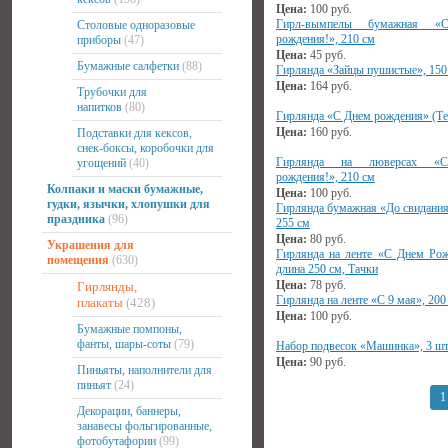
Цена:
100
руб.
Гирл-вымпелы бумажная «
Столовые одноразовые
рождения!», 210 см
приборы
(47)
Цена:
45
руб.
Бумажные салфетки
(88)
Гирлянда «Зайцы пушистые», 150
Цена:
164
руб.
Трубочки для
напитков
(80)
Гирлянда «С Днем рождения» (Те
Цена:
160
руб.
Подставки для кексов,
снек-боксы, коробочки для
Гирлянда на люверсах «
угощений
(40)
рождения!», 210 см
Колпаки и маски бумажные,
Цена:
100
руб.
гудки, язычки, хлопушки для
Гирлянда бумажная «До свидания
праздника
(96)
255 см
Цена:
80
руб.
Украшения для
Гирлянда на ленте «С Днем Рож
помещения
(630)
длина 250 см, Тачки
Цена:
78
руб.
Гирлянды,
Гирлянда на ленте «С 9 мая», 200
плакаты
(428)
Цена:
100
руб.
Бумажные помпоны,
фанты, шары-соты
(79)
Набор подвесок «Машинка», 3 ш
Цена:
90
руб.
Пиньяты, наполнители для
пиньят
(24)
1
Декорации, баннеры,
занавесы фольгированные,
фотобутафории
(99)