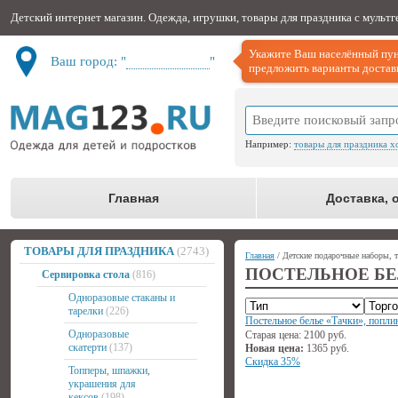
Детский интернет магазин. Одежда, игрушки, товары для праздника с мульт
Укажите Ваш населённый пун
Ваш город: "
Не определён
"
предложить варианты доставк
Например:
товары для праздника х
Главная
Доставка, 
ТОВАРЫ ДЛЯ ПРАЗДНИКА
(2743)
Главная
/ Детские подарочные наборы, т
ПОСТЕЛЬНОЕ БЕ
Сервировка стола
(816)
Одноразовые стаканы и
тарелки
(226)
Постельное белье «Тачки», попли
Одноразовые
Старая цена:
2100
руб.
скатерти
(137)
Новая цена:
1365
руб.
Скидка 35%
Топперы, шпажки,
украшения для
кексов
(198)