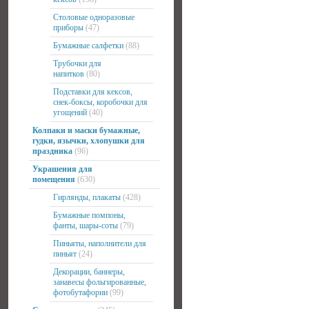
Столовые одноразовые
приборы
(47)
Бумажные салфетки
(88)
Трубочки для
напитков
(80)
Подставки для кексов,
снек-боксы, коробочки для
угощений
(40)
Колпаки и маски бумажные,
гудки, язычки, хлопушки для
праздника
(96)
Украшения для
помещения
(630)
Гирлянды, плакаты
(428)
Бумажные помпоны,
фанты, шары-соты
(79)
Пиньяты, наполнители для
пиньят
(24)
Декорации, баннеры,
занавесы фольгированные,
фотобутафории
(99)