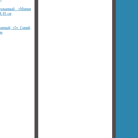
ированный «Минни
Х 81 см
анный, «5» Синий,
см