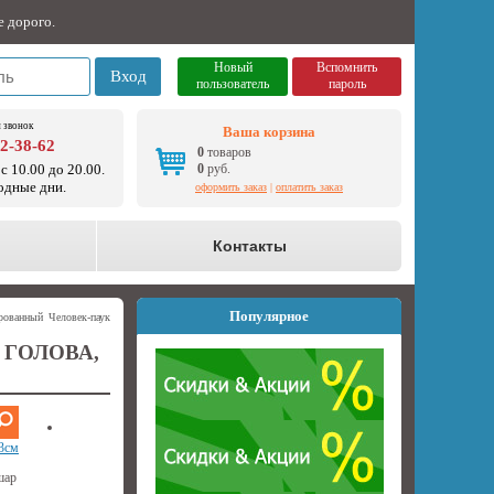
е дорого.
Новый
Вспомнить
Вход
пользователь
пароль
 звонок
Ваша корзина
92-38-62
0
товаров
с 10.00 до 20.00.
0
руб.
одные дни.
оформить заказ
|
оплатить заказ
о
Контакты
Популярное
рованный Человек-паук
ГОЛОВА,
3см
шар