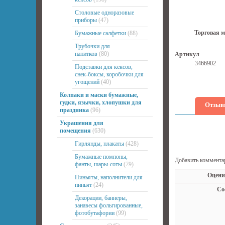
Столовые одноразовые
приборы
(47)
Торговая м
Бумажные салфетки
(88)
Трубочки для
напитков
(80)
Артикул
3466902
Подставки для кексов,
снек-боксы, коробочки для
угощений
(40)
Колпаки и маски бумажные,
гудки, язычки, хлопушки для
Отзыв
праздника
(96)
Украшения для
помещения
(630)
Гирлянды, плакаты
(428)
Бумажные помпоны,
Добавить коммента
фанты, шары-соты
(79)
Оцени
Пиньяты, наполнители для
пиньят
(24)
Со
Декорации, баннеры,
занавесы фольгированные,
фотобутафории
(99)