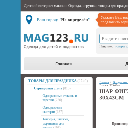
Детский интернет магазин. Одежда, игрушки, товары для празд
Укажите Ваш нас
Ваш город: "
Не определён
"
предложить вари
Например:
товары д
Главная
Д
ТОВАРЫ ДЛЯ ПРАЗДНИКА
(2740)
Главная
/
Воздушные
Голова, 30Х43см
Сервировка стола
(816)
ШАР-ФИГ
Одноразовые стаканы и
30Х43СМ
тарелки
(226)
Одноразовые
скатерти
(137)
Топперы, шпажки,
украшения для
Производи
кексов
(198)