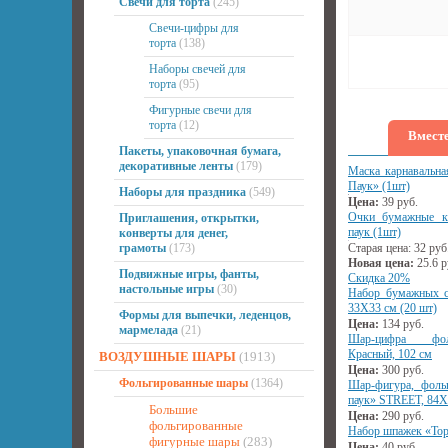
Свечи для торта
(245)
Свечи-цифры для
торта
(138)
Наборы свечей для
торта
(95)
Фигурные свечи для
торта
(12)
Вместе
Пакеты, упаковочная бумага,
декоративные ленты
(179)
Маска карнавальна
Паук» (1шт)
Наборы для праздника
(549)
Цена:
39
руб.
Очки бумажные ка
Приглашения, открытки,
паук (1шт)
конверты для денег,
грамоты
(173)
Старая цена:
32
руб
Новая цена:
25.6
р
Подвижные игры, фанты,
Скидка 20%
настольные игры
(30)
Набор бумажных с
33Х33 см (20 шт)
Формы для выпечки, леденцов,
Цена:
134
руб.
мармелада
(21)
Шар-цифра фол
Красный, 102 см
ВОЗДУШНЫЕ ШАРЫ
(1913)
Цена:
300
руб.
Фольгированные шары
(1364)
Шар-фигура, фоль
паук» STREET, 84Х
Большие
Цена:
290
руб.
фольгированные
Набор шпажек «Тор
фигурные шары
(283)
Цена:
40
руб.