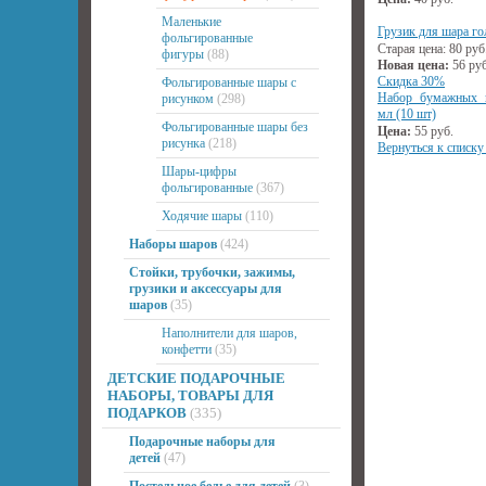
Маленькие
Грузик для шара го
фольгированные
Старая цена:
80
руб
фигуры
(88)
Новая цена:
56
руб
Скидка 30%
Фольгированные шары с
Набор бумажных к
рисунком
(298)
мл (10 шт)
Фольгированные шары без
Цена:
55
руб.
рисунка
(218)
Вернуться к списку
Шары-цифры
фольгированные
(367)
Ходячие шары
(110)
Наборы шаров
(424)
Стойки, трубочки, зажимы,
грузики и аксессуары для
шаров
(35)
Наполнители для шаров,
конфетти
(35)
ДЕТСКИЕ ПОДАРОЧНЫЕ
НАБОРЫ, ТОВАРЫ ДЛЯ
ПОДАРКОВ
(335)
Подарочные наборы для
детей
(47)