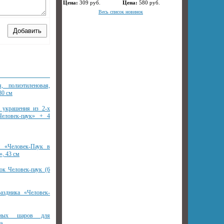
Цена:
309
руб.
Цена:
580
руб.
Весь список новинок
я, полиэтиленовая,
80 см
 украшения из 2-х
еловек-паук» + 4
 «Человек-Паук в
», 43 см
к Человек-паук (6
аздника «Человек-
нных шаров для
к»