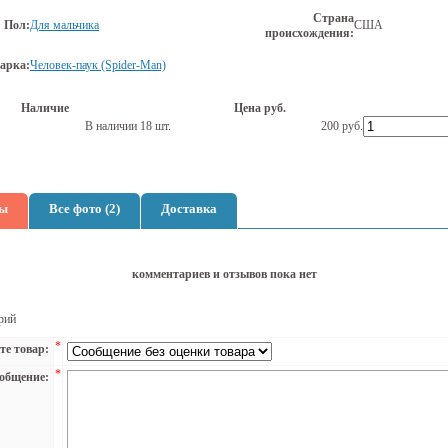
Страна
Пол:
Для мальчика
США
происхождения:
арка:
Человек-паук (Spider-Man)
Наличие
Цена руб.
В наличии 18 шт.
200
руб.
ы
Все фото (2)
Доставка
комментариев и отзывов пока нет
рий
*
те товар:
*
общение: