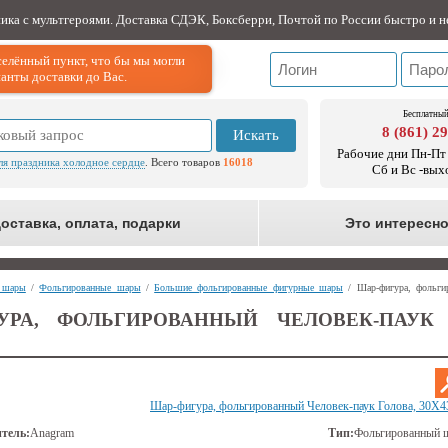
ника с мультгероями. Доставка СДЭК, Боксберри, Почтой по России быстро и н
елённый пункт, что бы мы могли
анты доставки до Вас.
Бесплатный
8 (861) 2
Искать
Рабочие дни Пн-Пт 
ля праздника холодное сердце
. Всего товаров
16018
Сб и Вс -вых
оставка, оплата, подарки
Это интересн
 шары
/
Фольгированные шары
/
Большие фольгированные фигурные шары
/ Шар-фигура, фольги
УРА, ФОЛЬГИРОВАННЫЙ ЧЕЛОВЕК-ПАУК 
Шар-фигура, фольгированный Человек-паук Голова, 30Х4
тель:
Anagram
Тип:
Фольгированный 