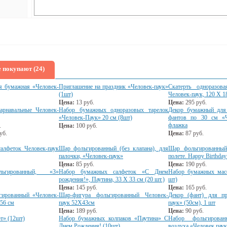
 покупают (24)
я бумажная «Человек-
Приглашение на праздник «Человек-паук»
Скатерть одноразова
(1шт)
Человек-паук, 120 Х 1
Цена:
13
руб.
Цена:
295
руб.
рнавальные Человек-
Набор бумажных одноразовых тарелок
Декор бумажный для
«Человек-Паук» 20 см (8шт)
фантов по 30 см «Ч
флажка
.
Цена:
100
руб.
уб.
Цена:
87
руб.
алфеток Человек-паук
Шар фольгированный (без клапана), для
Шар фольгированный
палочки, «Человек-паук»
полете. Happy Birthday
Цена:
85
руб.
Цена:
190
руб.
ьгированный, «3»
Набор бумажных салфеток «С Днем
Набор бумажных масо
рождения!», Паутина, 33 Х 33 см (20 шт.)
шт)
Цена:
145
руб.
Цена:
165
руб.
гированный «Человек-
Шар-фигура фольгированный Человек-
Декор (фант) для пр
56 см
паук 52Х43см
паук» (50см), 1 шт
Цена:
189
руб.
Цена:
90
руб.
т» (12шт)
Набор бумажных колпаков «Паутина» С
Набор фольгирова
Днем Рождения! (10шт)
воздуха «Человек пау