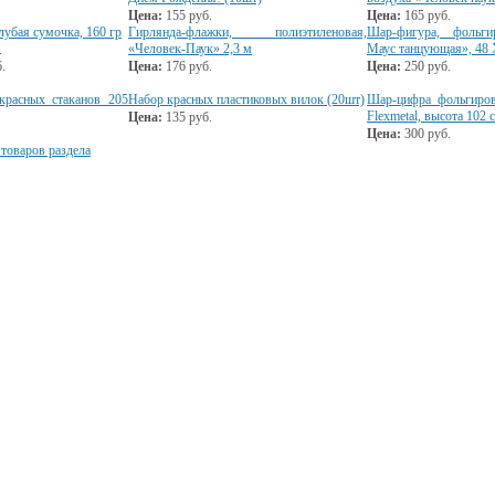
Цена:
155
руб.
Цена:
165
руб.
лубая сумочка, 160 гр
Гирлянда-флажки, полиэтиленовая,
Шар-фигура, фольг
«Человек-Паук» 2,3 м
Маус танцующая», 48 
.
.
Цена:
176
руб.
Цена:
250
руб.
расных стаканов 205
Набор красных пластиковых вилок (20шт)
Шар-цифра фольгиров
Flexmetal, высота 102 
Цена:
135
руб.
Цена:
300
руб.
 товаров раздела