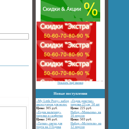
Показать ещё иконки
Новые поступления
«My Little Pony» набор
«Годик девочке»
аксессуаров для волос
тарелки 23 см, 50 шт
Цена:
305
руб.
Цена:
225
руб.
«Годик мальчику»
Набор «Миньоны» на
тарелки и салфетки
16 персон
Цена:
246
руб.
Цена:
503
руб.
«Тачки» свечи для
Набор «Мстители» на
торта на 3 Годика
12 персон