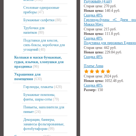
Радужный» (4 шт)
Старая цена:
270
руб.
Столовые одноразовые
Новая цена:
140.4
руб.
приборы
(47)
Скидка 48%
Гирлянда-буквы «С Днем рож
Бумажные салфетки
(88)
Микки Маус
Трубочки для
Старая цена:
215
руб.
напитков
(80)
Новая цена:
111.8
руб.
Скидка 48%
Подставки для кексов,
Подставка для пирожных Единор
снек-боксы, коробочки для
Старая цена:
442
руб.
угощений
(40)
Новая цена:
229.84
руб.
Скидка 48%
Колпаки и маски бумажные,
гудки, язычки, хлопушки для
Платье Анна
праздника
(96)
Украшения для
Старая цена:
2024
руб.
помещения
(630)
Новая цена:
1052.48
руб.
Скидка 48%
Гирлянды, плакаты
(428)
Размер:
150
Бумажные помпоны,
фанты, шары-соты
(79)
Пиньяты, наполнители для
пиньят
(24)
Декорации, баннеры,
занавесы фольгированные,
фотобутафории
(99)