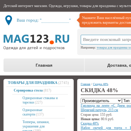
Детский интернет магазин. Одежда, игрушки, товары для праздника с мульт
Укажите Ваш населённый пун
Ваш город: "
Не определён
"
предложить варианты доставк
Например:
товары для праздника х
Главная
Доставка, 
ТОВАРЫ ДЛЯ ПРАЗДНИКА
(2745)
Главная
/
Скидка 48%
СКИДКА 48%
Сервировка стола
(817)
Одноразовые стаканы и
тарелки
(227)
Гирлянда на ленте «С Днем ро
Одноразовые
Щенячий патруль, 215 см
скатерти
(137)
Старая цена:
155
руб.
Новая цена:
80.6
руб.
Топперы, шпажки,
Скидка 48%
украшения для
Набор свечей для торта « Е
кексов
(198)