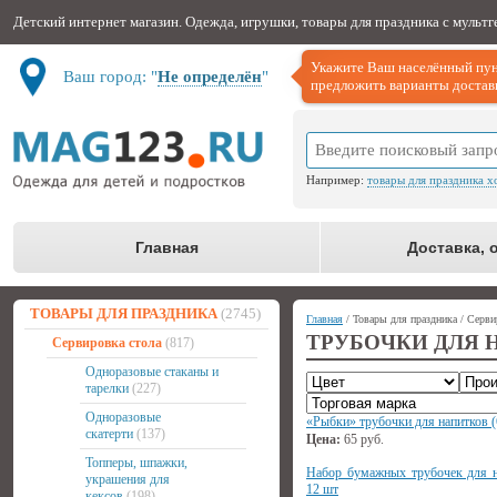
Детский интернет магазин. Одежда, игрушки, товары для праздника с мульт
Укажите Ваш населённый пун
Ваш город: "
Не определён
"
предложить варианты доставк
Например:
товары для праздника х
Главная
Доставка, 
ТОВАРЫ ДЛЯ ПРАЗДНИКА
(2745)
Главная
/ Товары для праздника / Серви
ТРУБОЧКИ ДЛЯ 
Сервировка стола
(817)
Одноразовые стаканы и
тарелки
(227)
Одноразовые
«Рыбки» трубочки для напитков (
скатерти
(137)
Цена:
65
руб.
Топперы, шпажки,
Набор бумажных трубочек для н
украшения для
12 шт
кексов
(198)