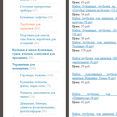
Цена:
43
руб.
Набор бумажных трубочек на 
Столовые одноразовые
«Голубые спирали на белом» (12 
приборы
(47)
Цена:
54
руб.
Бумажные салфетки
(88)
Набор трубочек для напитков 
патруль» (8 шт)
Трубочки для
Цена:
55
руб.
напитков
(80)
Набор бумажных трубочек «Ед
(10 шт)
Подставки для кексов,
Цена:
50
руб.
снек-боксы, коробочки для
Набор трубочек для напитков
угощений
(40)
Тропики» (6 шт)
Колпаки и маски бумажные,
Цена:
178
руб.
гудки, язычки, хлопушки для
праздника
(96)
Набор трубочек для напитков «М
джентльмен» (6 шт)
Украшения для
Цена:
29
руб.
помещения
(630)
Набор пластиковых трубо
Гирлянды, плакаты
(428)
напитков Машинки, Тачки (6 шт)
Бумажные помпоны,
Цена:
45
руб.
фанты, шары-соты
(79)
Пиньяты, наполнители для
Набор трубочек для на
пиньят
(24)
«Принцессы» (8 шт)
Цена:
45
руб.
Декорации, баннеры,
занавесы фольгированные,
фотобутафории
(99)
Набор трубочек для напитков 