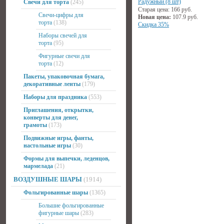
Радужный (8 шт)
Свечи для торта
(245)
Старая цена:
166
руб.
Свечи-цифры для
Новая цена:
107.9
руб.
торта
(138)
Скидка 35%
Наборы свечей для
торта
(95)
Фигурные свечи для
торта
(12)
Пакеты, упаковочная бумага,
декоративные ленты
(179)
Наборы для праздника
(553)
Приглашения, открытки,
конверты для денег,
грамоты
(173)
Подвижные игры, фанты,
настольные игры
(30)
Формы для выпечки, леденцов,
мармелада
(21)
ВОЗДУШНЫЕ ШАРЫ
(1914)
Фольгированные шары
(1365)
Большие фольгированные
фигурные шары
(283)