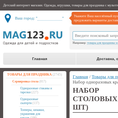
Детский интернет магазин. Одежда, игрушки, товары для праздника с мульт
Укажите Ваш населённый пун
Ваш город: "
Не определён
"
предложить варианты доставк
Например:
товары для праздника х
Главная
Доставка, 
ТОВАРЫ ДЛЯ ПРАЗДНИКА
(2745)
Главная
/
Товары для п
Сервировка стола
(817)
Набор одноразовых кр
НАБОР 
Одноразовые стаканы и
тарелки
(227)
СТОЛОВЫХ
Одноразовые
скатерти
(137)
ШТ)
Топперы, шпажки,
украшения для
кексов
(198)