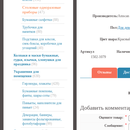
Столовые одноразовые
приборы
(47)
Производитель:
Amscan
Бумажные салфетки
(88)
Трубочки для
Пол:
Для дев
напитков
(80)
Подставки для кексов,
Цвет шара:
Красны
снек-боксы, коробочки для
угощений
(40)
Артикул
Наличи
Колпаки и маски бумажные,
1502-1079
гудки, язычки, хлопушки для
праздника
(96)
Украшения для
Отзывы
Дос
помещения
(630)
Гирлянды, плакаты
(428)
Бумажные помпоны,
фанты, шары-соты
(79)
Пиньяты, наполнители для
Добавить коммента
пиньят
(24)
Декорации, баннеры,
*
Оцените товар:
занавесы фольгированные,
фотобутафории
(99)
*
Сообщение: