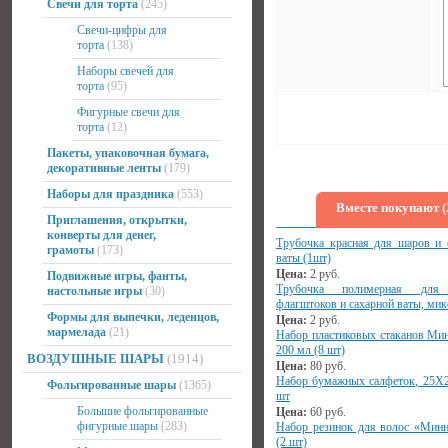
Свечи для торта
(245)
Свечи-цифры для
торта
(138)
Наборы свечей для
торта
(95)
Фигурные свечи для
торта
(12)
Пакеты, упаковочная бумага,
декоративные ленты
(179)
Наборы для праздника
(553)
Вместе покупают (
Приглашения, открытки,
конверты для денег,
Трубочка красная для шаров и 
грамоты
(173)
ваты (1шт)
Цена:
2
руб.
Подвижные игры, фанты,
Трубочка полимерная для
настольные игры
(30)
флагштоков и сахарной ваты, мик
Формы для выпечки, леденцов,
Цена:
2
руб.
мармелада
(21)
Набор пластиковых стаканов Ми
200 мл (8 шт)
ВОЗДУШНЫЕ ШАРЫ
(1914)
Цена:
80
руб.
Набор бумажных салфеток, 25Х2
Фольгированные шары
(1365)
шт
Большие фольгированные
Цена:
60
руб.
фигурные шары
(283)
Набор резинок для волос «Мин
(2 шт)