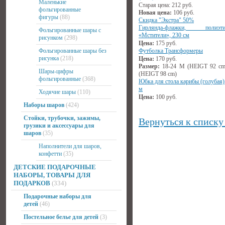
Маленькие
Старая цена:
212
руб.
фольгированные
Новая цена:
106
руб.
фигуры
(88)
Скидка "Экстра" 50%
Гирлянда-флажки, полиэтил
Фольгированные шары с
«Мстители», 230 см
рисунком
(298)
Цена:
175
руб.
Фольгированные шары без
Футболка Трансформеры
рисунка
(218)
Цена:
170
руб.
Размер:
18-24 М (HEIGT 92 cm
Шары-цифры
(HEIGT 98 cm)
фольгированные
(368)
Юбка для стола карибы (голубая)
м
Ходячие шары
(110)
Цена:
100
руб.
Наборы шаров
(424)
Стойки, трубочки, зажимы,
Вернуться к списку
грузики и аксессуары для
шаров
(35)
Наполнители для шаров,
конфетти
(35)
ДЕТСКИЕ ПОДАРОЧНЫЕ
НАБОРЫ, ТОВАРЫ ДЛЯ
ПОДАРКОВ
(334)
Подарочные наборы для
детей
(46)
Постельное белье для детей
(3)