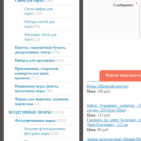
Свечи для торта
(246)
*
Сообщение:
Свечи-цифры для
торта
(139)
Наборы свечей для
торта
(95)
Фигурные свечи для
торта
(12)
Пакеты, упаковочная бумага,
декоративные ленты
(179)
Наборы для праздника
(555)
Приглашения, открытки,
конверты для денег,
Вместе покупают (
грамоты
(173)
Подвижные игры, фанты,
Кепка «Щенячий патруль»
настольные игры
(30)
Цена:
166
руб.
Формы для выпечки, леденцов,
мармелада
(21)
Набор бумажных салфеток «Х
сердце» 33Х33см (20шт)
ВОЗДУШНЫЕ ШАРЫ
(1913)
Цена:
115
руб.
Гирлянда на ленте Холодное с
Фольгированные шары
(1365)
Днем Рождения!», 215 см
Большие фольгированные
Цена:
96
руб.
фигурные шары
(283)
Значок светодиодный «Минни Ма