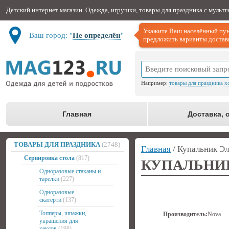
Детский интернет магазин. Одежда, игрушки, товары для праздника с мульт
Укажите Ваш населённый пун
Ваш город: "
Не определён
"
предложить варианты доставк
Например:
товары для праздника х
Главная
Доставка, 
ТОВАРЫ ДЛЯ ПРАЗДНИКА
(2748)
Главная
/ Купальник Эл
Сервировка стола
(817)
КУПАЛЬНИК
Одноразовые стаканы и
тарелки
(227)
Одноразовые
скатерти
(137)
Топперы, шпажки,
Производитель:
Nova
украшения для
кексов
(198)