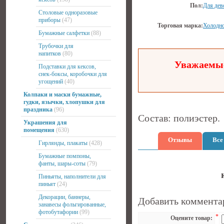
Пол:
Для дев
Столовые одноразовые
приборы
(47)
Торговая марка:
Холодно
Бумажные салфетки
(88)
Трубочки для
напитков
(80)
Уважаемые
Подставки для кексов,
снек-боксы, коробочки для
угощений
(40)
Колпаки и маски бумажные,
гудки, язычки, хлопушки для
праздника
(96)
Состав: полиэстер.
Украшения для
помещения
(630)
Отзывы
Все
Гирлянды, плакаты
(428)
Бумажные помпоны,
фанты, шары-соты
(79)
Пиньяты, наполнители для
пиньят
(24)
Декорации, баннеры,
Добавить коммента
занавесы фольгированные,
фотобутафории
(99)
*
Оцените товар: