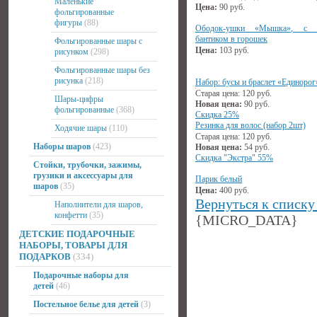
Маленькие
Цена:
90
руб.
фольгированные
фигуры
(88)
Ободок-ушки «Мышка», с 
бантиком в горошек
Фольгированные шары с
Цена:
103
руб.
рисунком
(298)
Фольгированные шары без
рисунка
(218)
Набор: бусы и браслет «Единорог
Старая цена:
120
руб.
Шары-цифры
Новая цена:
90
руб.
фольгированные
(368)
Скидка 25%
Резинка для волос (набор 2шт)
Ходячие шары
(110)
Старая цена:
120
руб.
Наборы шаров
(423)
Новая цена:
54
руб.
Скидка "Экстра" 55%
Стойки, трубочки, зажимы,
грузики и аксессуары для
Парик белый
шаров
(35)
Цена:
400
руб.
Вернуться к списку
Наполнители для шаров,
конфетти
(35)
{MICRO_DATA}
ДЕТСКИЕ ПОДАРОЧНЫЕ
НАБОРЫ, ТОВАРЫ ДЛЯ
ПОДАРКОВ
(334)
Подарочные наборы для
детей
(46)
Постельное белье для детей
(3)