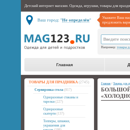
Детский интернет магазин. Одежда, игрушки, товары для празд
Укажите Ваш нас
Ваш город: "
Не определён
"
предложить вари
Например:
товары д
Главная
Д
ТОВАРЫ ДЛЯ ПРАЗДНИКА
(2745)
Главная
/
Товары для п
БОЛЬШО
Сервировка стола
(817)
«ХОЛОДН
Одноразовые стаканы и
тарелки
(227)
Одноразовые
скатерти
(137)
Топперы, шпажки,
украшения для
кексов
(198)