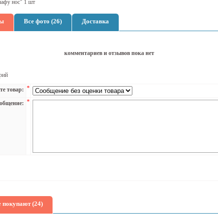
афу нос" 1 шт
ы
Все фото (26)
Доставка
комментариев и отзывов пока нет
рий
*
те товар:
*
общение:
 покупают (24)