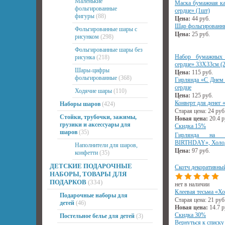
Маленькие
Маска бумажная ка
фольгированные
сердце» (1шт)
фигуры
(88)
Цена:
44
руб.
Шар фольгированны
Фольгированные шары с
Цена:
25
руб.
рисунком
(298)
Фольгированные шары без
Набор бумажных 
рисунка
(218)
сердце» 33Х33см (
Шары-цифры
Цена:
115
руб.
фольгированные
(368)
Гирлянда «С Днем 
сердце
Ходячие шары
(110)
Цена:
125
руб.
Конверт для денег
Наборы шаров
(424)
Старая цена:
24
руб
Стойки, трубочки, зажимы,
Новая цена:
20.4
р
грузики и аксессуары для
Скидка 15%
шаров
(35)
Гирлянда на 
BIRTHDAY», Холод
Наполнители для шаров,
Цена:
97
руб.
конфетти
(35)
ДЕТСКИЕ ПОДАРОЧНЫЕ
Скотч декоративны
НАБОРЫ, ТОВАРЫ ДЛЯ
ПОДАРКОВ
(334)
нет в наличии
Клеевая тесьма «Хо
Подарочные наборы для
Старая цена:
21
руб
детей
(46)
Новая цена:
14.7
р
Скидка 30%
Постельное белье для детей
(3)
Вернуться к списку