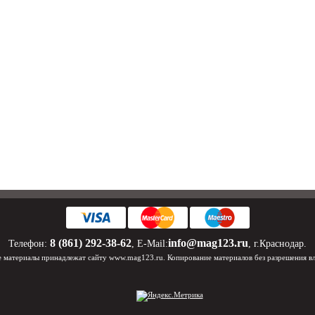
8 (861) 292-38-62
info@mag123.ru
Телефон:
, E-Mail:
, г.Краснодар.
 материалы принадлежат сайту www.mag123.ru. Копирование материалов без разрешения в