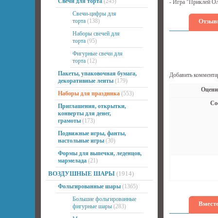
Свечи для торта
(245)
- Игра "Приклей Ол
Свечи-цифры для
торта
(138)
Отзыв
Наборы свечей для
торта
(95)
Фигурные свечи для
торта
(12)
Пакеты, упаковочная бумага,
Добавить коммента
декоративные ленты
(179)
Оцени
Наборы для праздника
(553)
Со
Приглашения, открытки,
конверты для денег,
грамоты
(173)
Подвижные игры, фанты,
настольные игры
(30)
Формы для выпечки, леденцов,
мармелада
(21)
ВОЗДУШНЫЕ ШАРЫ
(1914)
Фольгированные шары
(1365)
Большие фольгированные
Вместе
фигурные шары
(283)