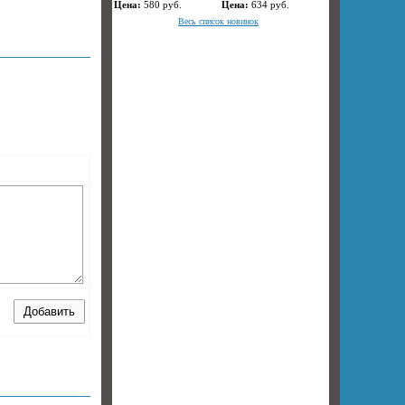
Цена:
580
руб.
Цена:
634
руб.
Весь список новинок