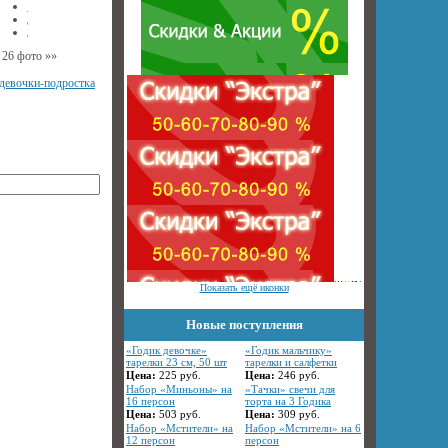
26 фото
»»
девочки-подростка
Показать ещё иконки
Новые поступления
«Годик девочке»
«Годик мальчику»
тарелки 23 см, 50 шт
тарелки и салфетки
Цена:
225
руб.
Цена:
246
руб.
Набор «Миньоны» на
«Тачки» свечи для
16 персон
торта на 3 Годика
Цена:
503
руб.
Цена:
309
руб.
Набор «Мстители» на
Набор «Мстители» на 6
12 персон
персон