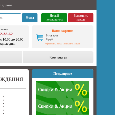
е дорого.
Новый
Вспомнить
Вход
пользователь
пароль
 звонок
Ваша корзина
92-38-62
0
товаров
с 10.00 до 20.00.
0
руб.
одные дни.
оформить заказ
|
оплатить заказ
о
Контакты
Популярное
ЖДЕНИЯ