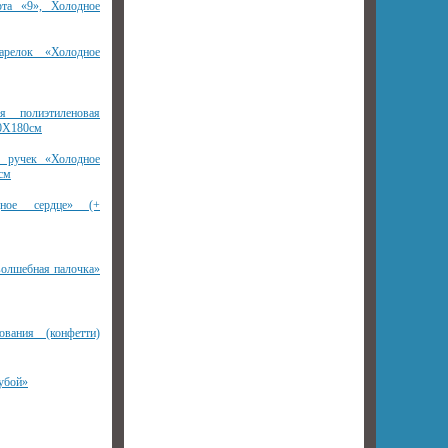
рта «9», Холодное
релок «Холодное
ая полиэтиленовая
20Х180см
 ручек «Холодное
 см
дное сердце» (+
волшебная палочка»
вания (конфетти)
убой»