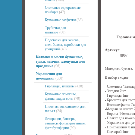
Столовые одноразовые
приборы
(47)
Бумажные салфетки
(88)
Трубочки для
напитков
(80)
Торговая м
Подставки для кексов,
снек-боксы, коробочки для
угощений
(40)
Артикул
8967
Колпаки и маски бумажные,
гудки, язычки, хлопушки для
праздника
(96)
Материал: бумага.
Украшения для
В набор входят:
помещения
(630)
Гирлянды, плакаты
(428)
- Снежинка "Заколд
- Загадки 7шт
Бумажные помпоны,
- Гирлянда 1шт
фанты, шары-соты
(79)
- Браслеты для гост
- Веселые фанты 7
Пиньяты, наполнители для
-Медали на лентах 
пиньят
(24)
- Корона "Именинн
- Плакат для пожел
Декорации, баннеры,
- Украшения для у
занавесы фольгированные,
- Приглашения 6 ш
фотобутафории
(99)
- Сценарий 1шт