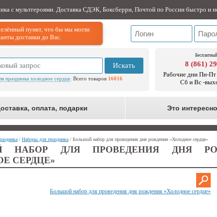
ника с мультгероями. Доставка СДЭК, Боксберри, Почтой по России быстро и н
елённый пункт, что бы мы могли
анты доставки до Вас.
Бесплатный
8 (861) 2
Искать
Рабочие дни Пн-Пт 
ля праздника холодное сердце
. Всего товаров
16016
Сб и Вс -вых
оставка, оплата, подарки
Это интересн
раздника
/
Наборы для праздника
/ Большой набор для проведения дня рождения «Холодное сердце»
Й НАБОР ДЛЯ ПРОВЕДЕНИЯ ДНЯ РО
ОЕ СЕРДЦЕ»
Большой набор для проведения дня рождения «Холодное сердце»