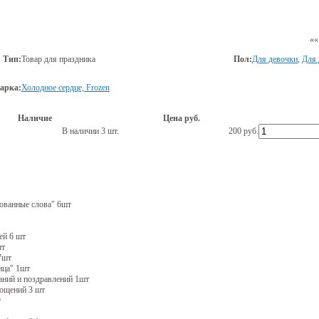
««
Тип:
Товар для праздника
Пол:
Для девочки
,
Для 
арка:
Холодное сердце, Frozen
Наличие
Цена руб.
В наличии 3 шт.
200
руб.
ованные слова" 6шт
ей 6 шт
шт
7шт
ица" 1шт
аний и поздравлений 1шт
гощений 3 шт
т