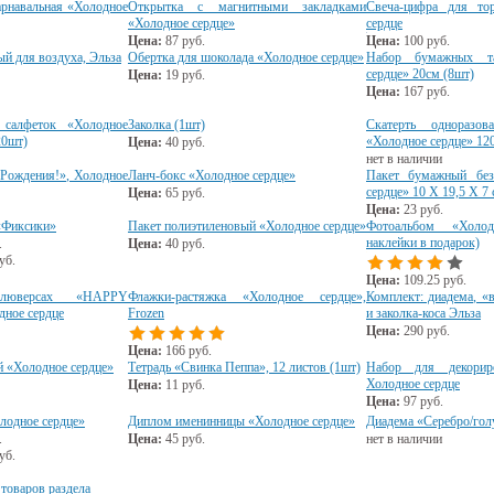
рнавальная «Холодное
Открытка с магнитными закладками
Свеча-цифра для то
«Холодное сердце»
сердце
Цена:
87
руб.
Цена:
100
руб.
й для воздуха, Эльза
Обертка для шоколада «Холодное сердце»
Набор бумажных та
сердце» 20см (8шт)
Цена:
19
руб.
Цена:
167
руб.
салфеток «Холодное
Заколка (1шт)
Скатерть одноразов
20шт)
«Холодное сердце» 1
Цена:
40
руб.
нет в наличии
Рождения!», Холодное
Ланч-бокс «Холодное сердце»
Пакет бумажный без
сердце» 10 Х 19,5 Х 7
Цена:
65
руб.
Цена:
23
руб.
 «Фиксики»
Пакет полиэтиленовый «Холодное сердце»
Фотоальбом «Холо
наклейки в подарок)
.
Цена:
40
руб.
уб.
Цена:
109.25
руб.
люверсах «HAPPY
Флажки-растяжка «Холодное сердце»,
Комплект: диадема, «
ное сердце
Frozen
и заколка-коса Эльза
Цена:
290
руб.
Цена:
166
руб.
й «Холодное сердце»
Тетрадь «Свинка Пеппа», 12 листов (1шт)
Набор для декориро
Холодное сердце
Цена:
11
руб.
Цена:
97
руб.
лодное сердце»
Диплом именинницы «Холодное сердце»
Диадема «Серебро/гол
.
Цена:
45
руб.
нет в наличии
уб.
 товаров раздела