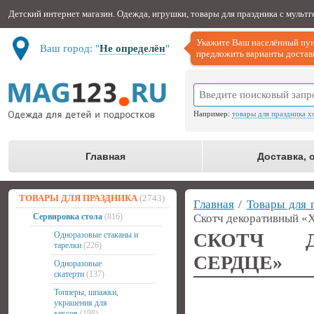
Детский интернет магазин. Одежда, игрушки, товары для праздника с мульт
Укажите Ваш населённый пун
Ваш город: "
Не определён
"
предложить варианты доставк
Например:
товары для праздника х
Главная
Доставка, 
ТОВАРЫ ДЛЯ ПРАЗДНИКА
(2743)
Главная
/
Товары для 
Сервировка стола
(816)
Скотч декоративный «
СКОТЧ Д
Одноразовые стаканы и
тарелки
(226)
СЕРДЦЕ»
Одноразовые
скатерти
(137)
Топперы, шпажки,
украшения для
кексов
(198)