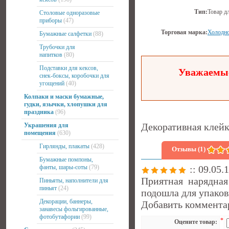
Тип:
Товар д
Столовые одноразовые
приборы
(47)
Торговая марка:
Холодно
Бумажные салфетки
(88)
Трубочки для
напитков
(80)
Подставки для кексов,
Уважаемые
снек-боксы, коробочки для
угощений
(40)
Колпаки и маски бумажные,
гудки, язычки, хлопушки для
праздника
(96)
Декоративная клейка
Украшения для
помещения
(630)
Гирлянды, плакаты
(428)
Отзывы (1)
Бумажные помпоны,
фанты, шары-соты
(79)
:: 09.05.
Приятная нарядна
Пиньяты, наполнители для
пиньят
(24)
подошла для упаков
Декорации, баннеры,
Добавить коммента
занавесы фольгированные,
фотобутафории
(99)
*
Оцените товар: