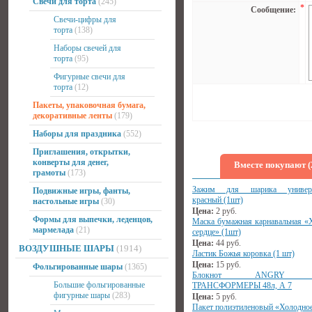
Свечи для торта
(245)
*
Сообщение:
Свечи-цифры для
торта
(138)
Наборы свечей для
торта
(95)
Фигурные свечи для
торта
(12)
Пакеты, упаковочная бумага,
декоративные ленты
(179)
Наборы для праздника
(552)
Приглашения, открытки,
конверты для денег,
Вместе покупают (
грамоты
(173)
Зажим для шарика универс
Подвижные игры, фанты,
красный (1шт)
настольные игры
(30)
Цена:
2
руб.
Формы для выпечки, леденцов,
Маска бумажная карнавальная «
мармелада
(21)
сердце» (1шт)
Цена:
44
руб.
ВОЗДУШНЫЕ ШАРЫ
(1914)
Ластик Божья коровка (1 шт)
Цена:
15
руб.
Фольгированные шары
(1365)
Блокнот ANGRY B
Большие фольгированные
ТРАНСФОРМЕРЫ 48л, А 7
фигурные шары
(283)
Цена:
5
руб.
Пакет полиэтиленовый «Холодное