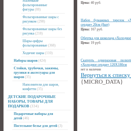
Маленькие
Цена:
40
руб.
фольгированные
фигуры
(88)
Фольгированные шары с
Набор бумажных тарелок «Х
рисунком
(298)
сердце» 20см (8шт)
Фольгированные шары без
Цена:
167
руб.
рисунка
(218)
Обертка для шоколада «Холодное
Шары-цифры
Цена:
19
руб.
фольгированные
(368)
Ходячие шары
(110)
Скатерть одноразовая полиэт
Наборы шаров
(424)
«Холодное сердце» 120Х180см
Стойки, трубочки, зажимы,
нет в наличии
грузики и аксессуары для
Вернуться к списку
шаров
(35)
{MICRO_DATA}
Наполнители для шаров,
конфетти
(35)
ДЕТСКИЕ ПОДАРОЧНЫЕ
НАБОРЫ, ТОВАРЫ ДЛЯ
ПОДАРКОВ
(334)
Подарочные наборы для
детей
(46)
Постельное белье для детей
(3)