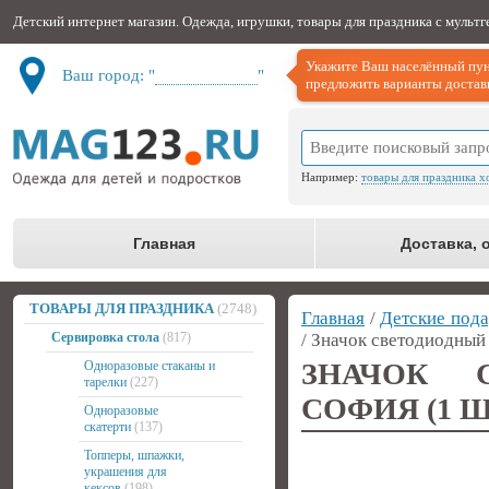
Детский интернет магазин. Одежда, игрушки, товары для праздника с мульт
Укажите Ваш населённый пун
Ваш город: "
Не определён
"
предложить варианты доставк
Например:
товары для праздника х
Главная
Доставка, 
ТОВАРЫ ДЛЯ ПРАЗДНИКА
(2748)
Главная
/
Детские пода
Сервировка стола
(817)
/ Значок светодиодный
ЗНАЧОК 
Одноразовые стаканы и
тарелки
(227)
СОФИЯ (1 Ш
Одноразовые
скатерти
(137)
Топперы, шпажки,
украшения для
кексов
(198)