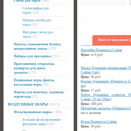
Свечи для торта
(246)
Свечи-цифры для
торта
(139)
Наборы свечей для
торта
(95)
Фигурные свечи для
торта
(12)
Вместе покупают (
Пакеты, упаковочная бумага,
декоративные ленты
(179)
Наклейки Принцесса София
Цена:
от
8
руб.
Наборы для праздника
(555)
Приглашения, открытки,
Маска бумажная карнавальная П
конверты для денег,
София (1шт)
грамоты
(173)
Цена:
50
руб.
Подвижные игры, фанты,
Колпак бумажный «Принцесса С
настольные игры
(30)
шт)
Цена:
17
руб.
Формы для выпечки, леденцов,
Набор бумажных салфеток Пр
мармелада
(21)
София, 33 см (20шт)
Цена:
180
руб.
ВОЗДУШНЫЕ ШАРЫ
(1913)
Магнитная закладка «Принцесса
Фольгированные шары
(1365)
нет в наличии
Большие фольгированные
Кулон Принцесса София
фигурные шары
(283)
Цена:
50
руб.