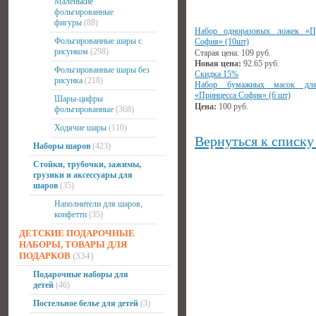
Маленькие
фольгированные
фигуры
(88)
Набор одноразовых ложек «Пр
Фольгированные шары с
София» (10шт)
рисунком
(298)
Старая цена:
109
руб.
Новая цена:
92.65
руб.
Фольгированные шары без
Скидка 15%
рисунка
(218)
Набор бумажных масок дл
«Принцесса София» (6 шт)
Шары-цифры
Цена:
100
руб.
фольгированные
(368)
Ходячие шары
(110)
Вернуться к списку
Наборы шаров
(423)
Стойки, трубочки, зажимы,
грузики и аксессуары для
шаров
(35)
Наполнители для шаров,
конфетти
(35)
ДЕТСКИЕ ПОДАРОЧНЫЕ
НАБОРЫ, ТОВАРЫ ДЛЯ
ПОДАРКОВ
(334)
Подарочные наборы для
детей
(46)
Постельное белье для детей
(3)