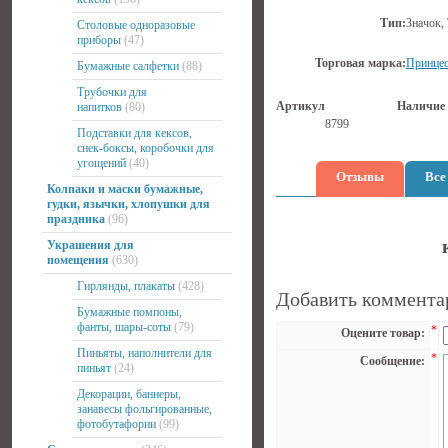
Тип:
Значок,
Столовые одноразовые
приборы
(47)
Торговая марка:
Принцес
Бумажные салфетки
(88)
Трубочки для
Артикул
Наличие
напитков
(80)
8799
Подставки для кексов,
снек-боксы, коробочки для
угощений
(40)
Отзывы
Все
Колпаки и маски бумажные,
гудки, язычки, хлопушки для
праздника
(96)
Украшения для
помещения
(630)
Гирлянды, плакаты
(428)
Добавить коммента
Бумажные помпоны,
фанты, шары-соты
(79)
*
Оцените товар:
Пиньяты, наполнители для
*
Сообщение:
пиньят
(24)
Декорации, баннеры,
занавесы фольгированные,
фотобутафории
(99)