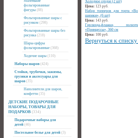
Маленькие
Холодное сердце (2 шт)
фольгированные
Цена:
123
руб.
фигуры
(88)
Набор топперов для торта «В
шарики», (6 шт)
Фольгированные шары с
Цена:
143
руб.
рисунком
(298)
Гирлянда-флажки, полиэтил
«Принцессы», 360 см
Фольгированные шары без
Цена:
100
руб.
рисунка
(218)
Вернуться к списку
Шары-цифры
фольгированные
(368)
Ходячие шары
(110)
Наборы шаров
(424)
Стойки, трубочки, зажимы,
грузики и аксессуары для
шаров
(35)
Наполнители для шаров,
конфетти
(35)
ДЕТСКИЕ ПОДАРОЧНЫЕ
НАБОРЫ, ТОВАРЫ ДЛЯ
ПОДАРКОВ
(334)
Подарочные наборы для
детей
(46)
Постельное белье для детей
(3)