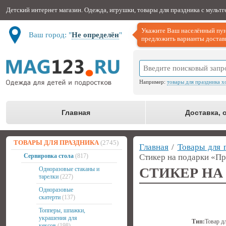
Детский интернет магазин. Одежда, игрушки, товары для праздника с мульт
Укажите Ваш населённый пун
Ваш город: "
Не определён
"
предложить варианты доставк
Например:
товары для праздника х
Главная
Доставка, 
ТОВАРЫ ДЛЯ ПРАЗДНИКА
(2745)
Главная
/
Товары для 
Сервировка стола
(817)
Стикер на подарки «П
СТИКЕР НА
Одноразовые стаканы и
тарелки
(227)
Одноразовые
скатерти
(137)
Топперы, шпажки,
украшения для
Тип:
Товар д
кексов
(198)