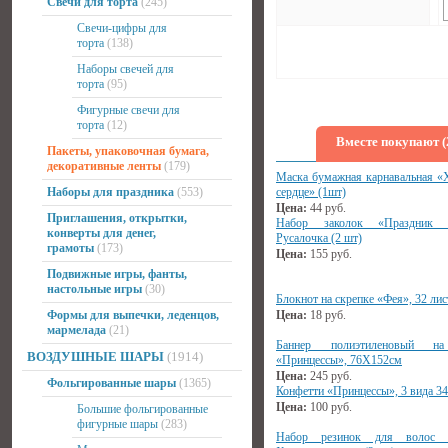
Свечи для торта
(245)
Свечи-цифры для
торта
(138)
Наборы свечей для
торта
(95)
Фигурные свечи для
торта
(12)
Вместе покупают (
Пакеты, упаковочная бумага,
декоративные ленты
(179)
Маска бумажная карнавальная «
Наборы для праздника
(553)
сердце» (1шт)
Цена:
44
руб.
Приглашения, открытки,
Набор заколок «Праздник 
конверты для денег,
Русалочка (2 шт)
грамоты
(173)
Цена:
155
руб.
Подвижные игры, фанты,
настольные игры
(30)
Блокнот на скрепке «Фея», 32 лис
Формы для выпечки, леденцов,
Цена:
18
руб.
мармелада
(21)
Баннер полиэтиленовый н
ВОЗДУШНЫЕ ШАРЫ
(1914)
«Принцессы», 76Х152см
Цена:
245
руб.
Фольгированные шары
(1365)
Конфетти «Принцессы», 3 вида 3
Цена:
100
руб.
Большие фольгированные
фигурные шары
(283)
Набор резинок для волос «