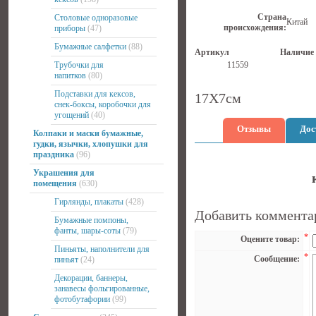
Страна
Столовые одноразовые
Китай
происхождения:
приборы
(47)
Бумажные салфетки
(88)
Артикул
Наличие
Трубочки для
11559
напитков
(80)
Подставки для кексов,
17Х7см
снек-боксы, коробочки для
угощений
(40)
Отзывы
Дос
Колпаки и маски бумажные,
гудки, язычки, хлопушки для
праздника
(96)
Украшения для
помещения
(630)
Гирлянды, плакаты
(428)
Добавить коммента
Бумажные помпоны,
фанты, шары-соты
(79)
*
Оцените товар:
Пиньяты, наполнители для
*
Сообщение:
пиньят
(24)
Декорации, баннеры,
занавесы фольгированные,
фотобутафории
(99)