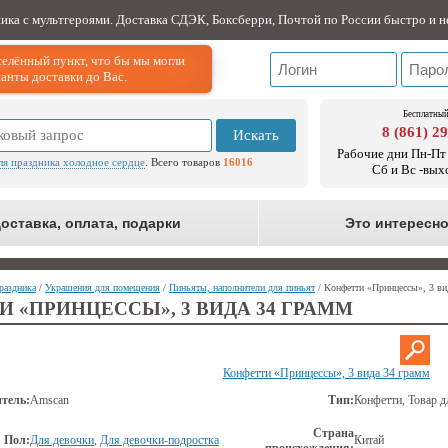
ника с мультгероями. Доставка СДЭК, Боксберри, Почтой по России быстро и н
елённый пункт, что бы мы могли
анты доставки до Вас.
Бесплатный
8 (861) 2
Искать
Рабочие дни Пн-Пт 
ля праздника холодное сердце
. Всего товаров
16016
Сб и Вс -вых
оставка, оплата, подарки
Это интересн
раздника
/
Украшения для помещения
/
Пиньяты, наполнители для пиньят
/ Конфетти «Принцессы», 3 ви
 «ПРИНЦЕССЫ», 3 ВИДА 34 ГРАММ
Конфетти «Принцессы», 3 вида 34 грамм
тель:
Amscan
Тип:
Конфетти, Товар д
Страна
Пол:
Для девочки
,
Для девочки-подростка
Китай