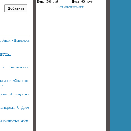
Цена:
580
руб.
Цена:
634
руб.
Весь список новинок
рубной «Принцесса
атруль»
 с наклейками,
таканов «Холодное
т)
феток «Принцессы»
Принцессы, С Днем
«Принцессы», 45см