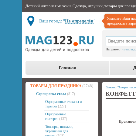
Детский интернет магазин. Одежда, игрушки, товары для празд
Укажите Ваш нас
Ваш город: "
Не определён
"
предложить вари
Например:
товары д
Главная
Д
ТОВАРЫ ДЛЯ ПРАЗДНИКА
(2748)
Главная
/
Товары для п
КОНФЕТТИ
Сервировка стола
(817)
Одноразовые стаканы и
тарелки
(227)
Одноразовые
скатерти
(137)
Производи
Топперы, шпажки,
украшения для
кексов
(198)