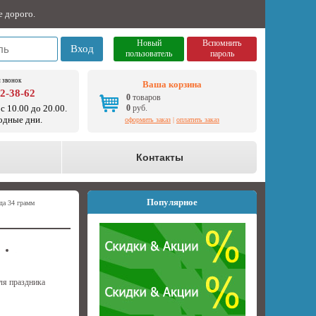
е дорого.
Новый
Вспомнить
Вход
пользователь
пароль
 звонок
Ваша корзина
92-38-62
0
товаров
с 10.00 до 20.00.
0
руб.
одные дни.
оформить заказ
|
оплатить заказ
о
Контакты
Популярное
да 34 грамм
ля праздника