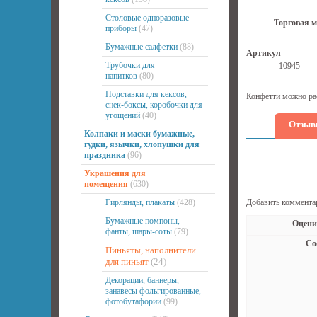
Столовые одноразовые
Торговая м
приборы
(47)
Бумажные салфетки
(88)
Артикул
Трубочки для
10945
напитков
(80)
Подставки для кексов,
Конфетти можно рас
снек-боксы, коробочки для
угощений
(40)
Отзыв
Колпаки и маски бумажные,
гудки, язычки, хлопушки для
праздника
(96)
Украшения для
помещения
(630)
Гирлянды, плакаты
(428)
Добавить коммента
Бумажные помпоны,
Оцени
фанты, шары-соты
(79)
Со
Пиньяты, наполнители
для пиньят
(24)
Декорации, баннеры,
занавесы фольгированные,
фотобутафории
(99)