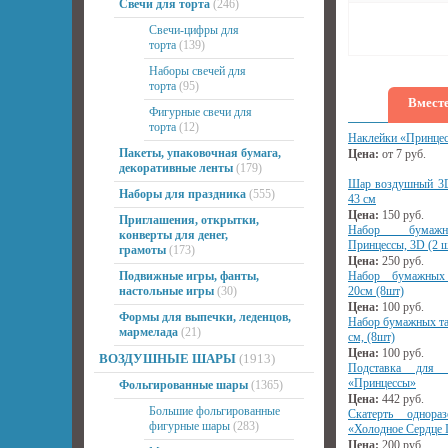
Свечи для торта
(246)
Свечи-цифры для
торта
(139)
Наборы свечей для
торта
(95)
Вместе
Фигурные свечи для
торта
(12)
Наклейки «Принце
Пакеты, упаковочная бумага,
Цена:
от
7
руб.
декоративные ленты
(179)
Шар воздушный 3D
Наборы для праздника
(555)
43 см
Цена:
150
руб.
Приглашения, открытки,
Набор бумажн
конверты для денег,
Принцессы, 3D (2 ш
грамоты
(173)
Цена:
250
руб.
Подвижные игры, фанты,
Набор бумажных
настольные игры
(30)
20см (8шт)
Цена:
100
руб.
Формы для выпечки, леденцов,
Набор бумажных та
мармелада
(21)
см, (8шт)
Цена:
100
руб.
ВОЗДУШНЫЕ ШАРЫ
(1913)
Подставка для 
«Принцессы»
Фольгированные шары
(1365)
Цена:
442
руб.
Большие фольгированные
Скатерть однораз
фигурные шары
(283)
«Холодное Сердце I
Цена:
200
руб.