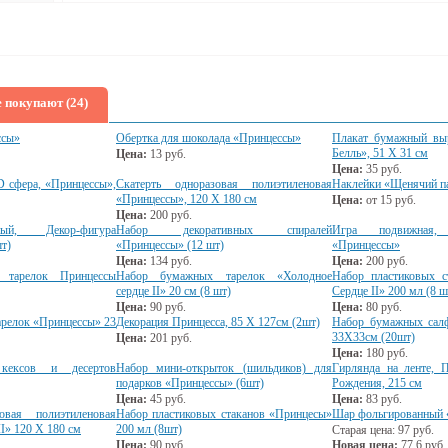
 покупают (24)
ссы»
Обертка для шоколада «Принцессы»
Плакат бумажный вы
Белль», 51 Х 31 см
Цена:
13
руб.
Цена:
35
руб.
 сфера, «Принцессы»,
Скатерть одноразовая полиэтиленовая
Наклейки «Щенячий п
«Принцессы», 120 Х 180 см
Цена:
от
15
руб.
Цена:
200
руб.
ый, Декор-фигура
Набор декоративных спиралей
Игра подвижная,
т)
«Принцессы» (12 шт)
«Принцессы»
Цена:
134
руб.
Цена:
200
руб.
 тарелок Принцессы
Набор бумажных тарелок «Холодное
Набор пластиковых с
сердце II» 20 см (8 шт)
Сердце II» 200 мл (8 ш
Цена:
90
руб.
Цена:
80
руб.
релок «Принцессы» 23
Декорация Принцесса, 85 Х 127см (2шт)
Набор бумажных сал
33Х33см (20шт)
Цена:
201
руб.
Цена:
180
руб.
кексов и десертов
Набор мини-открыток (шильдиков) для
Гирлянда на ленте, 
подарков «Принцессы» (6шт)
Рождения, 215 см
Цена:
45
руб.
Цена:
83
руб.
овая полиэтиленовая
Набор пластиковых стаканов «Принцесы»
Шар фольгированный 
I» 120 Х 180 см
200 мл (8шт)
Старая цена:
97
руб.
Цена:
90
руб.
Новая цена:
77.6
руб.