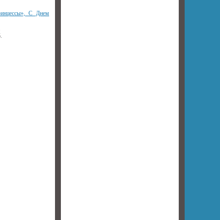
ринцессы», С Днем
.
.