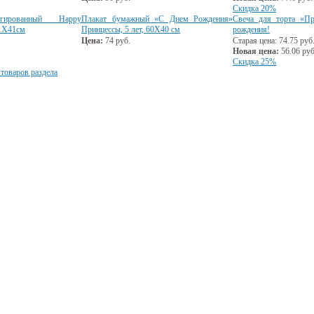
Скидка 20%
гированный Happy
Плакат бумажный «С Днем Рождения»
Свеча для торта «П
41Х41см
Принцессы, 5 лет, 60Х40 см
рождения!
Цена:
74
руб.
Старая цена:
74.75
руб
Новая цена:
56.06
руб
Скидка 25%
 товаров раздела