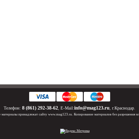
8 (861) 292-38-62
info@mag123.ru
Телефон:
, E-Mail:
, г.Краснодар.
 материалы принадлежат сайту www.mag123.ru. Копирование материалов без разрешения в