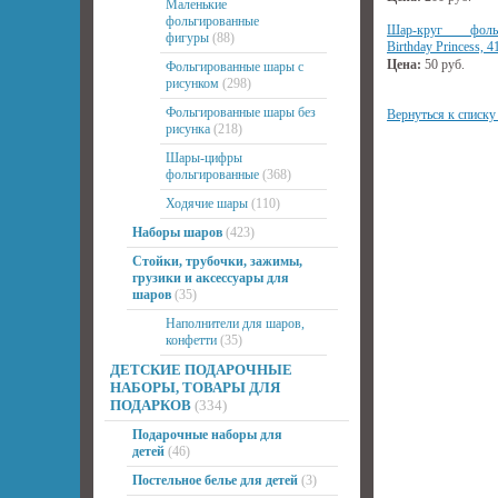
Маленькие
фольгированные
Шар-круг фоль
фигуры
(88)
Birthday Princess, 
Цена:
50
руб.
Фольгированные шары с
рисунком
(298)
Фольгированные шары без
Вернуться к списку
рисунка
(218)
Шары-цифры
фольгированные
(368)
Ходячие шары
(110)
Наборы шаров
(423)
Стойки, трубочки, зажимы,
грузики и аксессуары для
шаров
(35)
Наполнители для шаров,
конфетти
(35)
ДЕТСКИЕ ПОДАРОЧНЫЕ
НАБОРЫ, ТОВАРЫ ДЛЯ
ПОДАРКОВ
(334)
Подарочные наборы для
детей
(46)
Постельное белье для детей
(3)