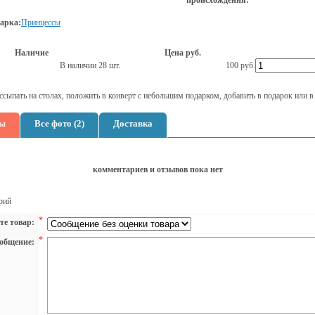
происхождения:
арка:
Принцессы
Наличие
Цена руб.
В наличии 28 шт.
100
руб.
сыпать на столах, положить в конверт с небольшим подарком, добавить в подарок или 
ы
Все фото (2)
Доставка
комментариев и отзывов пока нет
рий
*
те товар:
*
общение: