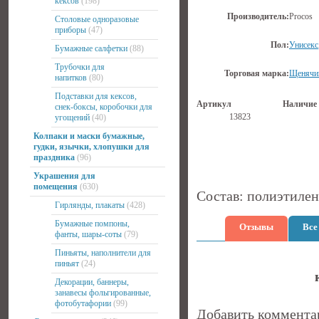
кексов
(198)
Производитель:
Procos
Столовые одноразовые
приборы
(47)
Пол:
Унисекс
Бумажные салфетки
(88)
Трубочки для
Торговая марка:
Щенячий
напитков
(80)
Подставки для кексов,
Артикул
Наличие
снек-боксы, коробочки для
13823
угощений
(40)
Колпаки и маски бумажные,
гудки, язычки, хлопушки для
праздника
(96)
Украшения для
помещения
(630)
Состав: полиэтилен
Гирлянды, плакаты
(428)
Бумажные помпоны,
Отзывы
Все
фанты, шары-соты
(79)
Пиньяты, наполнители для
пиньят
(24)
Декорации, баннеры,
занавесы фольгированные,
фотобутафории
(99)
Добавить коммента