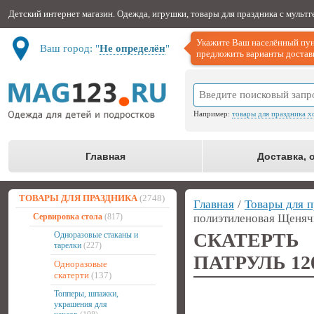
Детский интернет магазин. Одежда, игрушки, товары для праздника с мульт
Укажите Ваш населённый пун
Ваш город: "
Не определён
"
предложить варианты доставк
Например:
товары для праздника х
Главная
Доставка, 
ТОВАРЫ ДЛЯ ПРАЗДНИКА
(2748)
Главная
/
Товары для п
Сервировка стола
(817)
полиэтиленовая Щеняч
СКАТЕРТЬ
Одноразовые стаканы и
тарелки
(227)
ПАТРУЛЬ 12
Одноразовые
скатерти
(137)
Топперы, шпажки,
украшения для