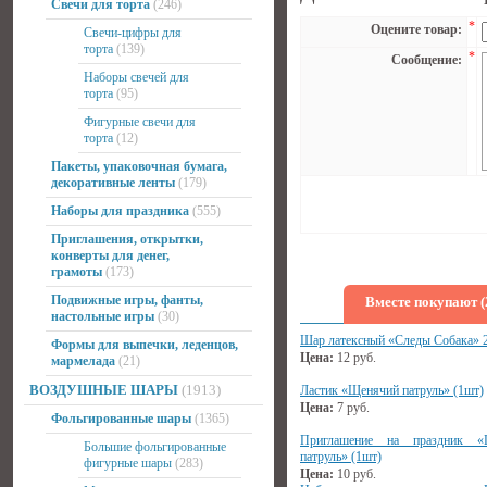
Свечи для торта
(246)
*
Оцените товар:
Свечи-цифры для
торта
(139)
*
Сообщение:
Наборы свечей для
торта
(95)
Фигурные свечи для
торта
(12)
Пакеты, упаковочная бумага,
декоративные ленты
(179)
Наборы для праздника
(555)
Приглашения, открытки,
конверты для денег,
грамоты
(173)
Подвижные игры, фанты,
Вместе покупают (
настольные игры
(30)
Шар латексный «Следы Собака» 
Формы для выпечки, леденцов,
Цена:
12
руб.
мармелада
(21)
ВОЗДУШНЫЕ ШАРЫ
(1913)
Ластик «Щенячий патруль» (1шт)
Цена:
7
руб.
Фольгированные шары
(1365)
Приглашение на праздник «
Большие фольгированные
патруль» (1шт)
фигурные шары
(283)
Цена:
10
руб.