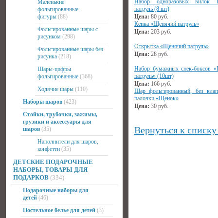
Набор одноразовых вилок 
Маленькие
патруль (8 шт)
фольгированные
фигуры
(88)
Цена:
80
руб.
Кепка «Щенячий патруль»
Фольгированные шары с
Цена:
203
руб.
рисунком
(298)
Открытка «Щенячий патруль»
Фольгированные шары без
Цена:
28
руб.
рисунка
(218)
Набор бумажных снек-боксов 
Шары-цифры
патруль» (10шт)
фольгированные
(368)
Цена:
166
руб.
Ходячие шары
(110)
Шар фольгированный, без клап
палочки «Щенок»
Наборы шаров
(423)
Цена:
30
руб.
Стойки, трубочки, зажимы,
грузики и аксессуары для
Вернуться к списку
шаров
(35)
Наполнители для шаров,
конфетти
(35)
ДЕТСКИЕ ПОДАРОЧНЫЕ
НАБОРЫ, ТОВАРЫ ДЛЯ
ПОДАРКОВ
(334)
Подарочные наборы для
детей
(46)
Постельное белье для детей
(3)