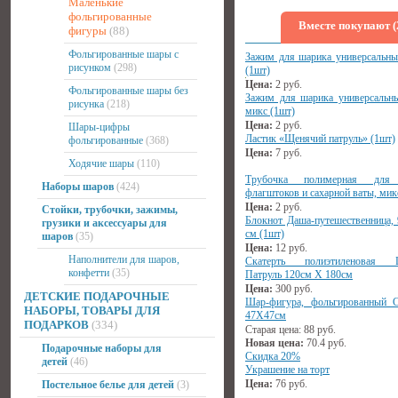
Маленькие
фольгированные
Вместе покупают (
фигуры
(88)
Фольгированные шары с
Зажим для шарика универсальны
рисунком
(298)
(1шт)
Цена:
2
руб.
Фольгированные шары без
Зажим для шарика универсальны
рисунка
(218)
микс (1шт)
Цена:
2
руб.
Шары-цифры
Ластик «Щенячий патруль» (1шт)
фольгированные
(368)
Цена:
7
руб.
Ходячие шары
(110)
Трубочка полимерная для
Наборы шаров
(424)
флагштоков и сахарной ваты, мик
Цена:
2
руб.
Стойки, трубочки, зажимы,
Блокнот Даша-путешественница,
грузики и аксессуары для
см (1шт)
шаров
(35)
Цена:
12
руб.
Наполнители для шаров,
Скатерть полиэтиленовая 
конфетти
(35)
Патруль 120см X 180см
Цена:
300
руб.
ДЕТСКИЕ ПОДАРОЧНЫЕ
Шар-фигура, фольгированный 
НАБОРЫ, ТОВАРЫ ДЛЯ
47Х47см
ПОДАРКОВ
(334)
Старая цена:
88
руб.
Новая цена:
70.4
руб.
Подарочные наборы для
Скидка 20%
детей
(46)
Украшение на торт
Цена:
76
руб.
Постельное белье для детей
(3)