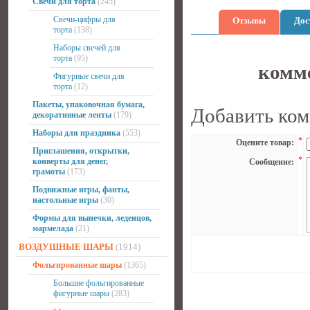
Свечи для торта
(245)
Свечи-цифры для
Отзывы
Дос
торта
(138)
Наборы свечей для
торта
(95)
комме
Фигурные свечи для
торта
(12)
Пакеты, упаковочная бумага,
Добавить ко
декоративные ленты
(179)
Наборы для праздника
(553)
*
Оцените товар:
Приглашения, открытки,
*
конверты для денег,
Сообщение:
грамоты
(173)
Подвижные игры, фанты,
настольные игры
(30)
Формы для выпечки, леденцов,
мармелада
(21)
ВОЗДУШНЫЕ ШАРЫ
(1914)
Фольгированные шары
(1365)
Большие фольгированные
фигурные шары
(283)