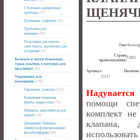
Столовые одноразовые
ЩЕНЯЧИ
приборы
(47)
Бумажные салфетки
(88)
Трубочки для
напитков
(80)
Подставки для кексов,
Тип:
Фольги
снек-боксы, коробочки для
угощений
(40)
Страна
США
Колпаки и маски бумажные,
происхождения:
гудки, язычки, хлопушки для
праздника
(96)
Артикул
Наличие
Украшения для
15117
помещения
(630)
Гирлянды, плакаты
(428)
Надувается
Бумажные помпоны,
помощи спе
фанты, шары-соты
(79)
Пиньяты, наполнители для
комплект не
пиньят
(24)
клапана, 
Декорации, баннеры,
занавесы фольгированные,
использовать
фотобутафории
(99)