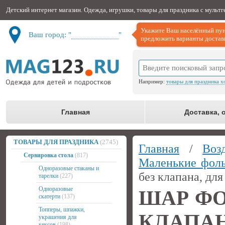
Детский интернет магазин. Одежда, игрушки, товары для праздника с мульт
Укажите Ваш населённый пун
Ваш город: "
Не определён
"
предложить варианты доставк
Например:
товары для праздника х
Главная
Доставка, 
ТОВАРЫ ДЛЯ ПРАЗДНИКА
(2745)
Главная
/
Воз
Сервировка стола
(817)
Маленькие фол
Одноразовые стаканы и
без клапана, дл
тарелки
(227)
Одноразовые
ШАР ФО
скатерти
(137)
Топперы, шпажки,
КЛАПА
украшения для
кексов
(198)