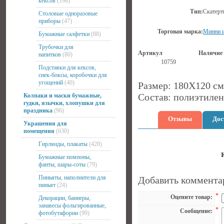
кексов
(198)
Тип:
Скатерт
Столовые одноразовые
приборы
(47)
Торговая марка:
Минни 
Бумажные салфетки
(88)
Трубочки для
Артикул
Наличие
напитков
(80)
10759
Подставки для кексов,
снек-боксы, коробочки для
угощений
(40)
Размер: 180Х120 см
Состав: полиэтилен
Колпаки и маски бумажные,
гудки, язычки, хлопушки для
праздника
(96)
Отзывы
Дос
Украшения для
помещения
(630)
Гирлянды, плакаты
(428)
Бумажные помпоны,
фанты, шары-соты
(79)
Пиньяты, наполнители для
Добавить коммента
пиньят
(24)
*
Оцените товар:
Декорации, баннеры,
занавесы фольгированные,
*
Сообщение:
фотобутафории
(99)