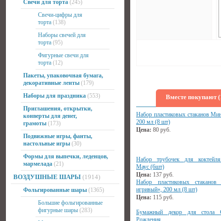
Свечи для торта
(245)
Свечи-цифры для
торта
(138)
Наборы свечей для
торта
(95)
Фигурные свечи для
торта
(12)
Пакеты, упаковочная бумага,
декоративные ленты
(179)
Наборы для праздника
(553)
Вместе покупают (
Приглашения, открытки,
Набор пластиковых стаканов Ми
конверты для денег,
200 мл (8 шт)
грамоты
(173)
Цена:
80
руб.
Подвижные игры, фанты,
настольные игры
(30)
Формы для выпечки, леденцов,
Набор трубочек для коктейл
мармелада
(21)
Маус (6шт)
Цена:
137
руб.
ВОЗДУШНЫЕ ШАРЫ
(1914)
Набор пластиковых стаканов
игривый», 200 мл (8 шт)
Фольгированные шары
(1365)
Цена:
115
руб.
Большие фольгированные
фигурные шары
(283)
Бумажный декор для стола
Рождения