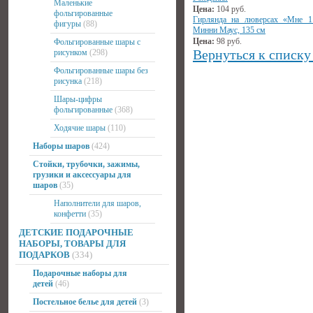
Маленькие
Цена:
104
руб.
фольгированные
Гирлянда на люверсах «Мне 1
фигуры
(88)
Минни Маус, 135 см
Цена:
98
руб.
Фольгированные шары с
Вернуться к списку
рисунком
(298)
Фольгированные шары без
рисунка
(218)
Шары-цифры
фольгированные
(368)
Ходячие шары
(110)
Наборы шаров
(424)
Стойки, трубочки, зажимы,
грузики и аксессуары для
шаров
(35)
Наполнители для шаров,
конфетти
(35)
ДЕТСКИЕ ПОДАРОЧНЫЕ
НАБОРЫ, ТОВАРЫ ДЛЯ
ПОДАРКОВ
(334)
Подарочные наборы для
детей
(46)
Постельное белье для детей
(3)