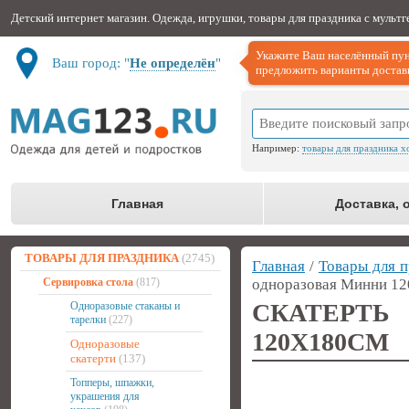
Детский интернет магазин. Одежда, игрушки, товары для праздника с мульт
Укажите Ваш населённый пун
Ваш город: "
Не определён
"
предложить варианты доставк
Например:
товары для праздника х
Главная
Доставка, 
ТОВАРЫ ДЛЯ ПРАЗДНИКА
(2745)
Главная
/
Товары для п
Сервировка стола
(817)
одноразовая Минни 1
СКАТЕРТ
Одноразовые стаканы и
тарелки
(227)
120Х180СМ
Одноразовые
скатерти
(137)
Топперы, шпажки,
украшения для