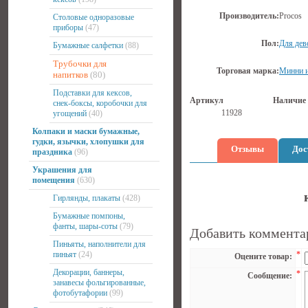
Производитель:
Procos
Столовые одноразовые
приборы
(47)
Пол:
Для дев
Бумажные салфетки
(88)
Трубочки для
Торговая марка:
Минни 
напитков
(80)
Подставки для кексов,
Артикул
Наличие
снек-боксы, коробочки для
11928
угощений
(40)
Колпаки и маски бумажные,
гудки, язычки, хлопушки для
Отзывы
Дос
праздника
(96)
Украшения для
помещения
(630)
Гирлянды, плакаты
(428)
Бумажные помпоны,
фанты, шары-соты
(79)
Добавить коммента
Пиньяты, наполнители для
пиньят
(24)
*
Оцените товар:
Декорации, баннеры,
*
Сообщение:
занавесы фольгированные,
фотобутафории
(99)