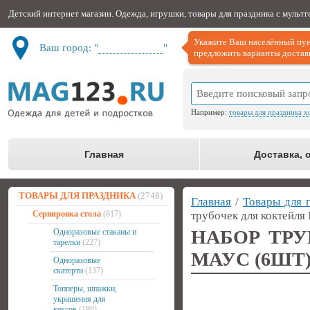
Детский интернет магазин. Одежда, игрушки, товары для праздника с мульт
Укажите Ваш населённый пун
Ваш город: "
Не определён
"
предложить варианты доставк
Например:
товары для праздника х
Главная
Доставка, 
ТОВАРЫ ДЛЯ ПРАЗДНИКА
(2748)
Главная
/
Товары для 
Сервировка стола
(817)
трубочек для коктейля
НАБОР ТР
Одноразовые стаканы и
тарелки
(227)
МАУС (6ШТ
Одноразовые
скатерти
(137)
Топперы, шпажки,
украшения для
кексов
(198)