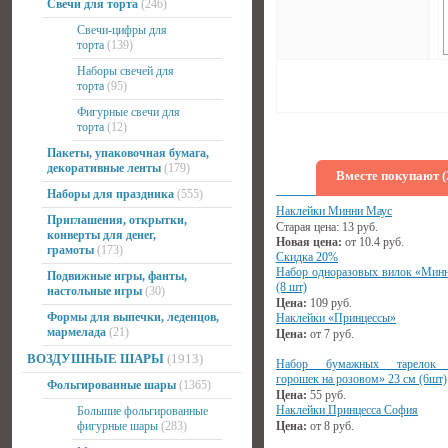
Свечи для торта
(246)
Свечи-цифры для
торта
(139)
Наборы свечей для
торта
(95)
Фигурные свечи для
торта
(12)
Пакеты, упаковочная бумага,
декоративные ленты
(179)
Вместе покупают (
Наборы для праздника
(555)
Наклейки Минни Маус
Приглашения, открытки,
Старая цена:
13
руб.
конверты для денег,
Новая цена:
от
10.4
руб.
грамоты
(173)
Скидка 20%
Набор одноразовых вилок «Мин
Подвижные игры, фанты,
(8 шт)
настольные игры
(30)
Цена:
109
руб.
Формы для выпечки, леденцов,
Наклейки «Принцессы»
мармелада
(21)
Цена:
от
7
руб.
ВОЗДУШНЫЕ ШАРЫ
(1913)
Набор бумажных тарелок 
горошек на розовом» 23 см (6шт)
Фольгированные шары
(1365)
Цена:
55
руб.
Наклейки Принцесса София
Большие фольгированные
фигурные шары
(283)
Цена:
от
8
руб.