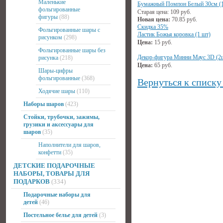
Маленькие
Бумажный Помпон Белый 30см (1
фольгированные
Старая цена:
109
руб.
фигуры
(88)
Новая цена:
70.85
руб.
Скидка 35%
Фольгированные шары с
Ластик Божья коровка (1 шт)
рисунком
(298)
Цена:
15
руб.
Фольгированные шары без
Декор-фигура Минни Маус 3D (2
рисунка
(218)
Цена:
65
руб.
Шары-цифры
фольгированные
(368)
Вернуться к списку
Ходячие шары
(110)
Наборы шаров
(423)
Стойки, трубочки, зажимы,
грузики и аксессуары для
шаров
(35)
Наполнители для шаров,
конфетти
(35)
ДЕТСКИЕ ПОДАРОЧНЫЕ
НАБОРЫ, ТОВАРЫ ДЛЯ
ПОДАРКОВ
(334)
Подарочные наборы для
детей
(46)
Постельное белье для детей
(3)