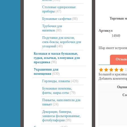
Столовые одноразовые
приборы
(47)
Торговая м
Бумажные салфетки
(88)
Трубочки для
напитков
(80)
Артикул
14949
Подставки для кексов,
снек-боксы, коробочки для
угощений
(40)
Шар имеет встроенн
Колпаки и маски бумажные,
гудки, язычки, хлопушки для
Отзывы
праздника
(96)
::
Украшения для
помещения
(630)
Большой и красивый
Добавить коммента
Гирлянды, плакаты
(428)
Оцени
Бумажные помпоны,
фанты, шары-соты
(79)
Со
Пиньяты, наполнители для
пиньят
(24)
Декорации, баннеры,
занавесы фольгированные,
фотобутафории
(99)