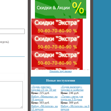
недель).
Показать ещё иконки
Новые поступления
«Годик девочке»
«Годик мальчику»
тарелки 23 см, 50 шт
тарелки и салфетки
Цена:
225
руб.
Цена:
246
руб.
Набор «Миньоны» на
«Тачки» свечи для
16 персон
торта на 3 Годика
Цена:
503
руб.
Цена:
309
руб.
Набор «Мстители» на
Набор «Мстители» на 6
12 персон
персон