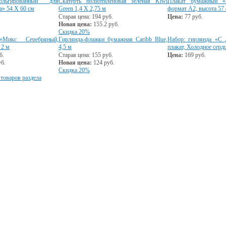
ольгированный для
Скатерть полиэтиленовая зеленая Kiwi
Плакат бумажный «Х
а» 54 Х 60 см
Green 1,4 Х 2,75 м
формат А2, высота 57
Старая цена:
194
руб.
Цена:
77
руб.
Новая цена:
155.2
руб.
Скидка 20%
 «Микс Серебряный,
Гирлянда-флажки бумажная Caribb Blue,
Набор: гирлянда «С
 2 м
4,5 м
плакат, Холодное серд
б.
Старая цена:
155
руб.
Цена:
169
руб.
б.
Новая цена:
124
руб.
Скидка 20%
 товаров раздела