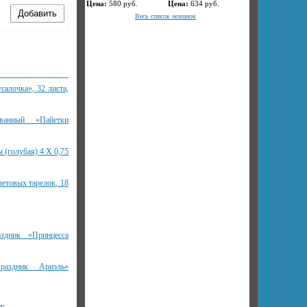
Цена:
580
руб.
Цена:
634
руб.
Весь список новинок
салочка», 32 листа,
ванный «Пайетки
 (голубая) 4 Х 0,75
етовых тарелок, 18
здник «Принцесса
раздник Ариэль»