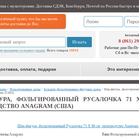
ника с мультгероями. Доставка СДЭК, Боксберри, Почтой по России быстро и н
елённый пункт, что бы мы могли
анты доставки до Вас.
Бесплатный
8 (861) 2
Искать
Рабочие дни Пн-Пт 
ля праздника холодное сердце
. Всего товаров
16016
Сб и Вс -вых
оставка, оплата, подарки
Это интересн
шары
/
Фольгированные шары
/
Большие фольгированные фигурные шары
/ Шар-фигура, фольгирован
gram (США)
УРА, ФОЛЬГИРОВАННЫЙ РУСАЛОЧКА 71 Х
ДСТВО ANAGRAM (США)
Шар-фигура, фольгированный Русалочка 71 Х 86 см, производство Anagra
тель:
Anagram
Тип:
Фольгированный 