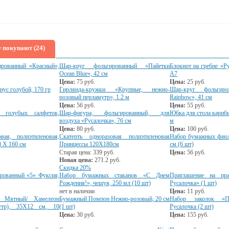
 покупают (24)
ированный «Красный»,
Шар-круг фольгированный «Пайетки
Блокнот на гребне «Ру
Ocean Blue», 42 см
А7
Цена:
75
руб.
Цена:
25
руб.
нус голубой, 170 гр
Гирлянда-кружки «Крупные, нежно-
Шар-круг фольгиро
розовый перламутр», 1.2 м
Rainbow», 41 см
Цена:
56
руб.
Цена:
55
руб.
 голубых салфеток,
Шар-фигура, фольгированный, для
Юбка для стола карибы
воздуха «Русалочка», 76 см
м
Цена:
80
руб.
Цена:
100
руб.
вая, полиэтиленовая,
Скатерть одноразовая полиэтиленовая
Набор бумажных фиол
0 Х 160 см
Принцессы 120Х180см
см (6 шт)
Старая цена:
339
руб.
Цена:
56
руб.
Новая цена:
271.2
руб.
Скидка 20%
рованный «5» Фуксия,
Набор бумажных стаканов «С Днем
Приглашение на пра
Рождения!», чешуя, 250 мл (10 шт)
Русалочка» (1 шт)
нет в наличии
Цена:
11
руб.
, Мятный/ Хамелеон
Бумажный Помпон Нежно-розовый, 20 см
Набор заколок «П
утр), 35Х12 см, 10
(1 шт)
Русалочка (2 шт)
Цена:
30
руб.
Цена:
155
руб.