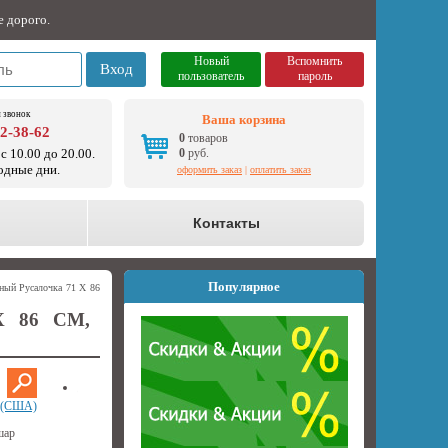
е дорого.
Новый
Вспомнить
Вход
пользователь
пароль
 звонок
Ваша корзина
92-38-62
0
товаров
с 10.00 до 20.00.
0
руб.
одные дни.
оформить заказ
|
оплатить заказ
о
Контакты
Популярное
ный Русалочка 71 Х 86
 86 СМ,
m (США)
шар