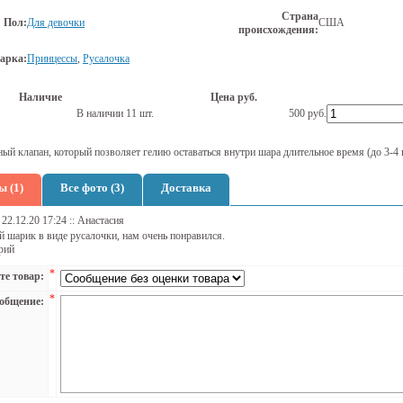
Страна
Пол:
Для девочки
США
происхождения:
арка:
Принцессы
,
Русалочка
Наличие
Цена руб.
В наличии 11 шт.
500
руб.
ый клапан, который позволяет гелию оставаться внутри шара длительное время (до 3-4 
 (1)
Все фото (3)
Доставка
 22.12.20 17:24 :: Анастасия
 шарик в виде русалочки, нам очень понравился.
рий
*
те товар:
*
общение: