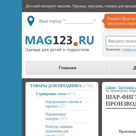
Детский интернет магазин. Одежда, игрушки, товары для празд
Укажите Ваш нас
Ваш город: "
Не определён
"
предложить вари
Например:
товары д
Главная
Д
ТОВАРЫ ДЛЯ ПРАЗДНИКА
(2745)
Главная
/
Воздушные 
см, производство Ana
Сервировка стола
(817)
ШАР-ФИГ
Одноразовые стаканы и
ПРОИЗВО
тарелки
(227)
Одноразовые
скатерти
(137)
Топперы, шпажки,
украшения для
Производи
кексов
(198)