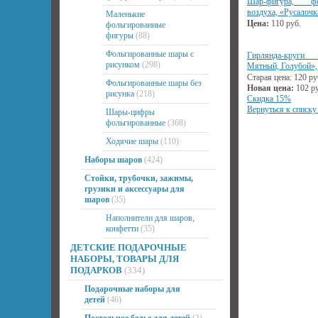
Шар-фигура, ф
воздуха, «Русалочк
Маленькие
Цена:
110
руб.
фольгированные
фигуры
(88)
Фольгированные шары с
Гирлянда-круги
рисунком
(298)
Мятный, Голубой»,
Старая цена:
120
ру
Фольгированные шары без
Новая цена:
102
ру
рисунка
(218)
Скидка 15%
Вернуться к списку
Шары-цифры
фольгированные
(368)
Ходячие шары
(110)
Наборы шаров
(424)
Стойки, трубочки, зажимы,
грузики и аксессуары для
шаров
(35)
Наполнители для шаров,
конфетти
(35)
ДЕТСКИЕ ПОДАРОЧНЫЕ
НАБОРЫ, ТОВАРЫ ДЛЯ
ПОДАРКОВ
(334)
Подарочные наборы для
детей
(46)