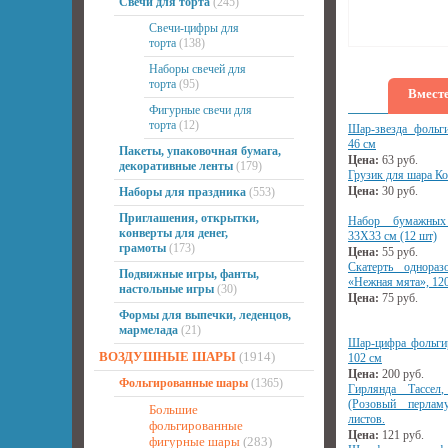
Свечи для торта
(245)
Свечи-цифры для
торта
(138)
Наборы свечей для
торта
(95)
Вместе
Фигурные свечи для
торта
(12)
Шар-звезда фольг
46 см
Пакеты, упаковочная бумага,
Цена:
63
руб.
декоративные ленты
(179)
Грузик для шара Ко
Цена:
30
руб.
Наборы для праздника
(553)
Приглашения, открытки,
Набор бумажных
конверты для денег,
33Х33 см (12 шт)
грамоты
(173)
Цена:
55
руб.
Скатерть одноразо
Подвижные игры, фанты,
«Нежная мята», 12
настольные игры
(30)
Цена:
75
руб.
Формы для выпечки, леденцов,
мармелада
(21)
Шар-цифра фольги
ВОЗДУШНЫЕ ШАРЫ
(1914)
102 см
Цена:
200
руб.
Фольгированные шары
(1365)
Гирлянда Тассел
(Розовый перлам
Большие
листов.
фольгированные
Цена:
121
руб.
фигурные шары
(283)