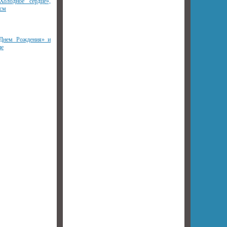
олодное сердце»,
 см
 Днем Рождения» и
це