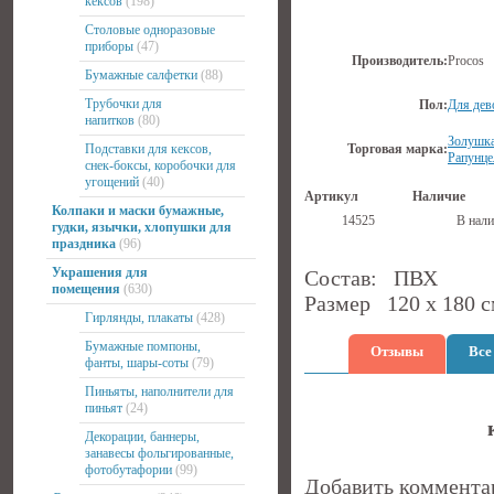
кексов
(198)
Столовые одноразовые
приборы
(47)
Производитель:
Procos
Бумажные салфетки
(88)
Трубочки для
Пол:
Для дев
напитков
(80)
Золушка
Подставки для кексов,
Торговая марка:
Рапунце
снек-боксы, коробочки для
угощений
(40)
Артикул
Наличие
Колпаки и маски бумажные,
14525
В нали
гудки, язычки, хлопушки для
праздника
(96)
Украшения для
Состав: ПВХ
помещения
(630)
Размер 120 х 180 с
Гирлянды, плакаты
(428)
Бумажные помпоны,
Отзывы
Все
фанты, шары-соты
(79)
Пиньяты, наполнители для
пиньят
(24)
Декорации, баннеры,
занавесы фольгированные,
фотобутафории
(99)
Добавить коммента