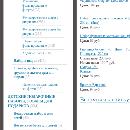
«Принцесса София» 120Х180 см
Маленькие
Цена:
340
руб.
фольгированные
фигуры
(88)
Фольгированные шары с
Набор пластиковых стаканов «П
рисунком
(298)
200 мл (8шт)
Цена:
90
руб.
Фольгированные шары без
рисунка
(218)
Набор бумажных колпаков Феи (
Цена:
67
руб.
Шары-цифры
фольгированные
(368)
Гирлянда-буквы «С Днем Рож
Ходячие шары
(110)
Принцессы, 220 см
Старая цена:
238
руб.
Наборы шаров
(423)
Новая цена:
154.7
руб.
Скидка 35%
Стойки, трубочки, зажимы,
Клипсы
грузики и аксессуары для
Цена:
97
руб.
шаров
(35)
Наполнители для шаров,
Браслет Единорог
конфетти
(35)
Цена:
97
руб.
ДЕТСКИЕ ПОДАРОЧНЫЕ
Вернуться к списку
НАБОРЫ, ТОВАРЫ ДЛЯ
ПОДАРКОВ
(334)
Подарочные наборы для
детей
(46)
Постельное белье для детей
(3)