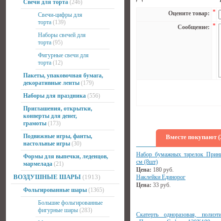
Свечи для торта
(246)
*
Оцените товар:
Свечи-цифры для
торта
(139)
*
Сообщение:
Наборы свечей для
торта
(95)
Фигурные свечи для
торта
(12)
Пакеты, упаковочная бумага,
декоративные ленты
(179)
Наборы для праздника
(556)
Приглашения, открытки,
конверты для денег,
грамоты
(173)
Подвижные игры, фанты,
Вместе покупают (
настольные игры
(30)
Набор бумажных тарелок Прин
Формы для выпечки, леденцов,
см (8шт)
мармелада
(21)
Цена:
180
руб.
ВОЗДУШНЫЕ ШАРЫ
(1913)
Наклейки Единорог
Цена:
33
руб.
Фольгированные шары
(1365)
Большие фольгированные
фигурные шары
(283)
Скатерть одноразовая, полиэти