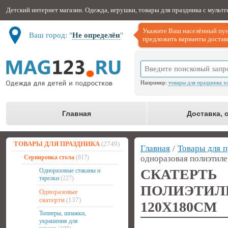
Детский интернет магазин. Одежда, игрушки, товары для праздника с мульт
Укажите Ваш населённый пун
Ваш город: "
Не определён
"
предложить варианты доставк
Например:
товары для праздника х
Главная
Доставка, 
ТОВАРЫ ДЛЯ ПРАЗДНИКА
(2749)
Главная
/
Товары для п
Сервировка стола
(817)
одноразовая полиэтил
СКАТЕ
Одноразовые стаканы и
тарелки
(227)
ПОЛИЭТ
Одноразовые
скатерти
(137)
120Х180СМ
Топперы, шпажки,
украшения для