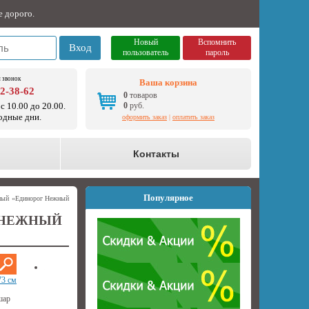
е дорого.
Новый
Вспомнить
Вход
пользователь
пароль
 звонок
Ваша корзина
92-38-62
0
товаров
с 10.00 до 20.00.
0
руб.
одные дни.
оформить заказ
|
оплатить заказ
о
Контакты
Популярное
ный «Единорог Нежный
 НЕЖНЫЙ
73 см
шар