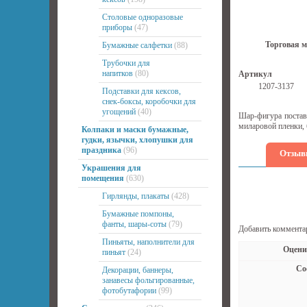
Столовые одноразовые
приборы
(47)
Торговая м
Бумажные салфетки
(88)
Трубочки для
напитков
(80)
Артикул
1207-3137
Подставки для кексов,
снек-боксы, коробочки для
угощений
(40)
Шар-фигура постав
миларовой пленки, 
Колпаки и маски бумажные,
гудки, язычки, хлопушки для
праздника
(96)
Отзыв
Украшения для
помещения
(630)
Гирлянды, плакаты
(428)
Бумажные помпоны,
фанты, шары-соты
(79)
Добавить коммента
Пиньяты, наполнители для
Оцени
пиньят
(24)
Со
Декорации, баннеры,
занавесы фольгированные,
фотобутафории
(99)