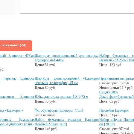
 покупают (24)
овый Единорог 473мл
Шар-круг фольгированный для воздуха,
Набор бумажных са
Единорог 44Х44см
Нежный 25Х25см (16ш
.
Цена:
51
руб.
Цена:
123
руб.
уб.
 тарелок Единорог
Шар-круг фольгированный «Единорог
Приглашение на праздн
)
нежный», голография, 45 см
Старая цена:
13
руб.
Цена:
80
руб.
Новая цена:
11.7
руб.
Скидка 10%
тиленовая Единорог
Юбка для стола розовая 4 Х 0,75 м
Декор-фант бумажный 
м
Цена:
70
руб.
Цена:
65
руб.
ада «Единорог»
Фотобутафория Единорог (7шт)
Наклейки Единорог
нет в наличии
Цена:
33
руб.
утровых бумажных
Набор бумажных стаканов Единорог
Набор «Перья Пятнис
ков «Единорог» (6 шт)
Нежный 270мл (8шт)
см (20 шт)
Цена:
146
руб.
Старая цена:
97
руб.
Новая цена:
29.1
руб.