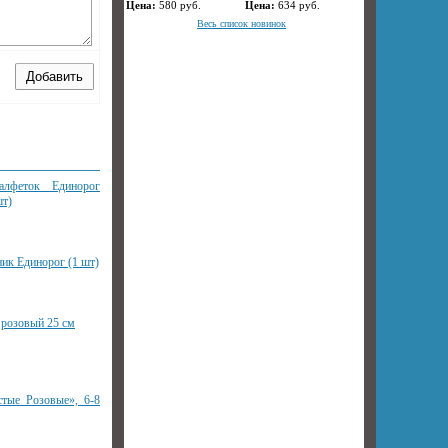
Цена:
580
руб.
Цена:
634
руб.
Весь список новинок
лфеток Единорог
т)
ик Единорог (1 шт)
розовый 25 см
тые Розовые», 6-8