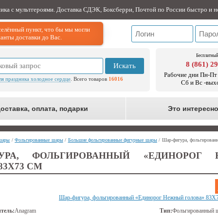
ника с мультгероями. Доставка СДЭК, Боксберри, Почтой по России быстро и н
елённый пункт, что бы мы могли
анты доставки до Вас.
Бесплатный
8 (861) 2
Искать
Рабочие дни Пн-Пт 
ля праздника холодное сердце
. Всего товаров
16016
Сб и Вс -вых
оставка, оплата, подарки
Это интересн
шары
/
Фольгированные шары
/
Большие фольгированные фигурные шары
/ Шар-фигура, фольгирован
ГУРА, ФОЛЬГИРОВАННЫЙ «ЕДИНОРОГ
83Х73 СМ
Шар-фигура, фольгированный «Единорог Нежный голова» 83Х
тель:
Anagram
Тип:
Фольгированный 