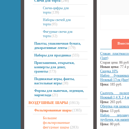
Свечи для торта
(246)
Свечи-цифры для
торта
(139)
Наборы свечей для
торта
(95)
Фигурные свечи для
торта
(12)
Вместе
Пакеты, упаковочная бумага,
декоративные ленты
(179)
Стакан пластмасс
Наборы для праздника
(555)
(1шт)
Старая цена:
86
руб
Приглашения, открытки,
Новая цена:
77.4
р
конверты для денег,
Скидка 10%
грамоты
(173)
Набор бумажных
Подвижные игры, фанты,
Нежный 17см (8шт
настольные игры
(30)
Цена:
185
руб.
Формы для выпечки, леденцов,
Скатерть полиэ
мармелада
(21)
Нежный 1,4 Х 2,4 
Цена:
265
руб.
ВОЗДУШНЫЕ ШАРЫ
(1913)
Обертка для шокол
Фольгированные шары
(1365)
Цена:
13
руб.
Набор перлам
Большие
трубочек для напит
фольгированные
Цена:
80
руб.
фигурные шары
(283)