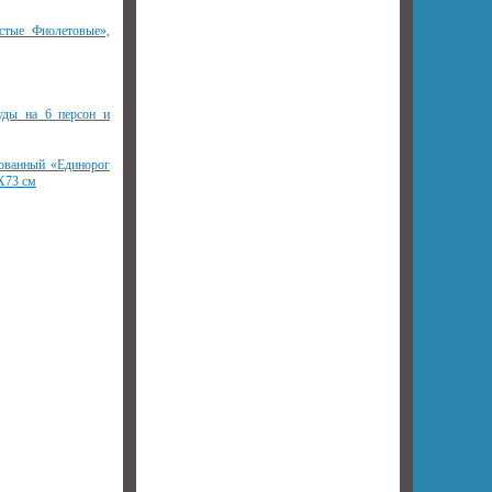
стые Фиолетовые»,
уды на 6 персон и
ованный «Единорог
Х73 см