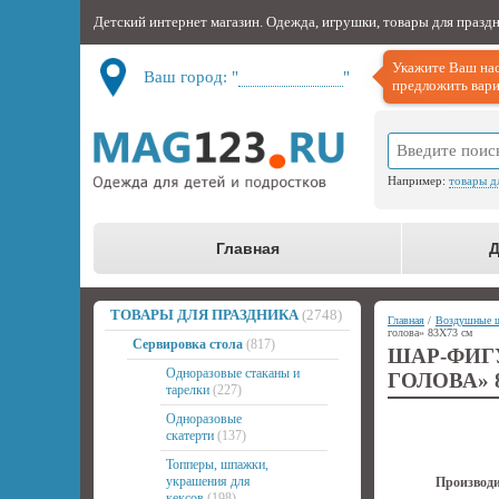
Детский интернет магазин. Одежда, игрушки, товары для празд
Укажите Ваш нас
Ваш город: "
Не определён
"
предложить вари
Например:
товары д
Главная
Д
ТОВАРЫ ДЛЯ ПРАЗДНИКА
(2748)
Главная
/
Воздушные 
голова» 83Х73 см
Сервировка стола
(817)
ШАР-ФИ
Одноразовые стаканы и
ГОЛОВА» 
тарелки
(227)
Одноразовые
скатерти
(137)
Топперы, шпажки,
украшения для
Производи
кексов
(198)