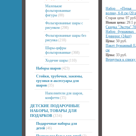
Маленькие
Набор «Перья 
фольгированные
волна», 6-8 см (20 
фигуры
(88)
Старая цена:
97
руб
Новая цена:
29.1
р
Фольгированные шары с
Скидка "Экстра" 7
рисунком
(298)
Набор бумажных 
Фольгированные шары без
Единорог (24шт)
рисунка
(218)
Цена:
50
руб.
Пакет бумажный Ед
Шары-цифры
см
фольгированные
(368)
Цена:
33
руб.
Вернуться к списку
Ходячие шары
(110)
Наборы шаров
(423)
Стойки, трубочки, зажимы,
грузики и аксессуары для
шаров
(35)
Наполнители для шаров,
конфетти
(35)
ДЕТСКИЕ ПОДАРОЧНЫЕ
НАБОРЫ, ТОВАРЫ ДЛЯ
ПОДАРКОВ
(334)
Подарочные наборы для
детей
(46)