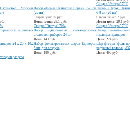
Скидка "Экстра" 70%
Пятнистые Морская
Набор «Перья Пятнистые Серые», 6-8 см
Набор «Перья Пятни
шт)
(20 шт)
6-8 см (20 шт)
.
Старая цена:
97
руб.
Старая цена:
97
руб.
уб.
Новая цена:
29.1
руб.
Новая цена:
29.1
руб.
0%
Скидка "Экстра" 70%
Скидка "Экстра" 70%
тарталеток и шпажек
Набор одноразовых светло-розовых
Набор бумажной пос
столовых приборов 24 шт
гирлянда, Единорог
Цена:
143
руб.
Цена:
224
руб.
инорог 24 х 20 х 10,2
Набор фольгированных шаров Единорог,
Шар-фигура, фольгир
5 шт, для воздуха
радужный голова», 83
Цена:
180
руб.
Цена:
490
руб.
 товаров раздела