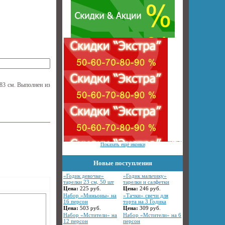
83 см. Выполнен из
Показать ещё иконки
Новые поступления
«Годик девочке»
«Годик мальчику»
тарелки 23 см, 50 шт
тарелки и салфетки
Цена:
225
руб.
Цена:
246
руб.
Набор «Миньоны» на
«Тачки» свечи для
16 персон
торта на 3 Годика
Цена:
503
руб.
Цена:
309
руб.
Набор «Мстители» на
Набор «Мстители» на 6
12 персон
персон