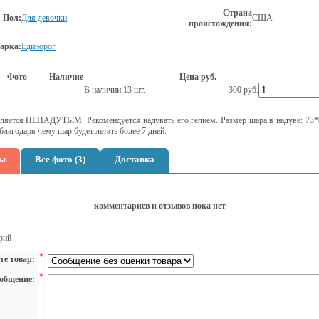
Страна
Пол:
Для девочки
США
происхождения:
арка:
Единорог
Фото
Наличие
Цена руб.
В наличии 13 шт.
300
руб.
ляется НЕНАДУТЫМ. Рекомендуется надувать его гелием. Размер шара в надуве: 73*
благодаря чему шар будет летать более 7 дней.
ы
Все фото (3)
Доставка
комментариев и отзывов пока нет
рий
*
те товар:
*
общение: