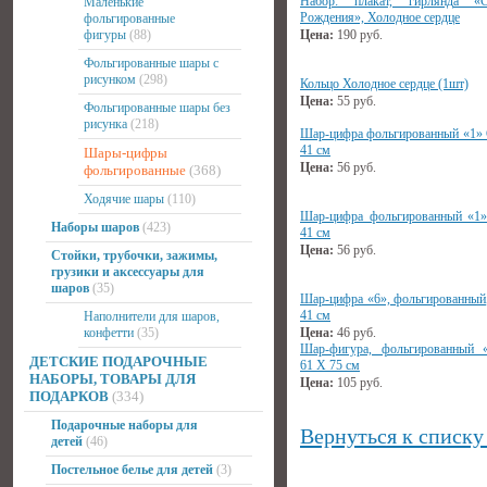
Набор: плакат, гирлянда 
Маленькие
Рождения», Холодное сердце
фольгированные
фигуры
(88)
Цена:
190
руб.
Фольгированные шары с
рисунком
(298)
Кольцо Холодное сердце (1шт)
Цена:
55
руб.
Фольгированные шары без
рисунка
(218)
Шар-цифра фольгированный «1» 
41 см
Шары-цифры
Цена:
56
руб.
фольгированные
(368)
Ходячие шары
(110)
Шар-цифра фольгированный «1»
Наборы шаров
(423)
41 см
Цена:
56
руб.
Стойки, трубочки, зажимы,
грузики и аксессуары для
шаров
(35)
Шар-цифра «6», фольгированный,
41 см
Наполнители для шаров,
конфетти
(35)
Цена:
46
руб.
Шар-фигура, фольгированный «
ДЕТСКИЕ ПОДАРОЧНЫЕ
61 Х 75 см
НАБОРЫ, ТОВАРЫ ДЛЯ
Цена:
105
руб.
ПОДАРКОВ
(334)
Подарочные наборы для
Вернуться к списку
детей
(46)
Постельное белье для детей
(3)