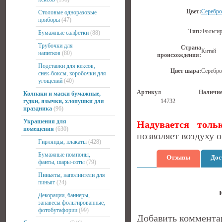
Цвет:
Серебро
Столовые одноразовые
приборы
(47)
Тип:
Фольги
Бумажные салфетки
(88)
Трубочки для
Страна
Китай
напитков
(80)
происхождения:
Подставки для кексов,
Цвет шара:
Серебро
снек-боксы, коробочки для
угощений
(40)
Артикул
Наличи
Колпаки и маски бумажные,
гудки, язычки, хлопушки для
14732
праздника
(96)
Украшения для
Надувается тольк
помещения
(630)
позволяет воздуху 
Гирлянды, плакаты
(428)
Бумажные помпоны,
Отзывы
Дос
фанты, шары-соты
(79)
Пиньяты, наполнители для
пиньят
(24)
Декорации, баннеры,
занавесы фольгированные,
фотобутафории
(99)
Добавить коммента