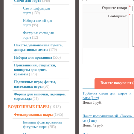
Свечи для торта
(246)
*
Оцените товар:
Свечи-цифры для
торта
(139)
*
Сообщение:
Наборы свечей для
торта
(95)
Фигурные свечи для
торта
(12)
Пакеты, упаковочная бумага,
декоративные ленты
(179)
Наборы для праздника
(555)
Приглашения, открытки,
конверты для денег,
грамоты
(173)
Подвижные игры, фанты,
Вместе покупают (
настольные игры
(30)
Трубочка синяя для шаров и 
Формы для выпечки, леденцов,
ваты (1шт)
мармелада
(21)
Цена:
2
руб.
ВОЗДУШНЫЕ ШАРЫ
(1913)
Фольгированные шары
(1365)
Пакет полиэтиленовый «Тачки»,
см (1 шт)
Большие фольгированные
Цена:
42
руб.
фигурные шары
(283)