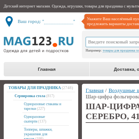
Детский интернет магазин. Одежда, игрушки, товары для праздника с мульт
Укажите Ваш населённый пун
Ваш город: "
Не определён
"
предложить варианты доставк
Например:
товары для праздника х
Главная
Доставка, 
ТОВАРЫ ДЛЯ ПРАЗДНИКА
(2748)
Главная
/
Воздушные 
Сервировка стола
(817)
Шар-цифра фольгирова
ШАР-ЦИФ
Одноразовые стаканы и
тарелки
(227)
СЕРЕБРО, 4
Одноразовые
скатерти
(137)
Топперы, шпажки,
украшения для
кексов
(198)