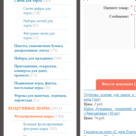
Свечи для торта
(245)
*
Оцените товар:
Свечи-цифры для
торта
(138)
*
Сообщение:
Наборы свечей для
торта
(95)
Фигурные свечи для
торта
(12)
Пакеты, упаковочная бумага,
декоративные ленты
(179)
Наборы для праздника
(549)
Приглашения, открытки,
конверты для денег,
грамоты
(173)
Подвижные игры, фанты,
Вместе покупают (
настольные игры
(30)
Трубочка зеленая для шаров и 
Формы для выпечки, леденцов,
ваты (1шт)
мармелада
(21)
Цена:
2
руб.
ВОЗДУШНЫЕ ШАРЫ
(1913)
Набор бумажных украшений на
«Динозаврики» (10 шт)
Фольгированные шары
(1364)
Цена:
74
руб.
Большие фольгированные
фигурные шары
(283)
Гирлянда на ленте «С днем Рожд