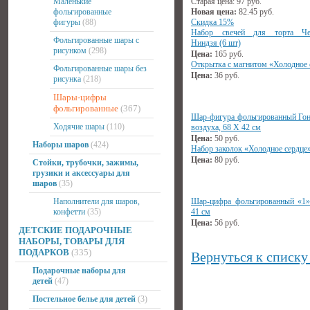
Маленькие
Старая цена:
97
руб.
фольгированные
Новая цена:
82.45
руб.
фигуры
(88)
Скидка 15%
Набор свечей для торта Че
Фольгированные шары с
Ниндзя (6 шт)
рисунком
(298)
Цена:
165
руб.
Открытка с магнитом «Холодное 
Фольгированные шары без
Цена:
36
руб.
рисунка
(218)
Шары-цифры
фольгированные
(367)
Шар-фигура фольгированный Гон
Ходячие шары
(110)
воздуха, 68 Х 42 см
Цена:
50
руб.
Наборы шаров
(424)
Набор заколок «Холодное сердце»
Цена:
80
руб.
Стойки, трубочки, зажимы,
грузики и аксессуары для
шаров
(35)
Наполнители для шаров,
Шар-цифра фольгированный «1»
конфетти
(35)
41 см
Цена:
56
руб.
ДЕТСКИЕ ПОДАРОЧНЫЕ
НАБОРЫ, ТОВАРЫ ДЛЯ
ПОДАРКОВ
(335)
Вернуться к списку
Подарочные наборы для
детей
(47)
Постельное белье для детей
(3)