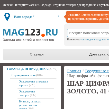
Детский интернет магазин. Одежда, игрушки, товары для праздника с мульт
Укажите Ваш населённый пун
Ваш город: "
Не определён
"
предложить варианты доставк
Например:
товары для праздника х
Главная
Доставка, 
ТОВАРЫ ДЛЯ ПРАЗДНИКА
(2740)
Главная
/
Воздушные 
Сервировка стола
(816)
Шар-цифра «6», фольги
ШАР-ЦИФР
Одноразовые стаканы и
тарелки
(226)
ЗОЛОТО, 41
Одноразовые
скатерти
(137)
Топперы, шпажки,
украшения для
кексов
(198)