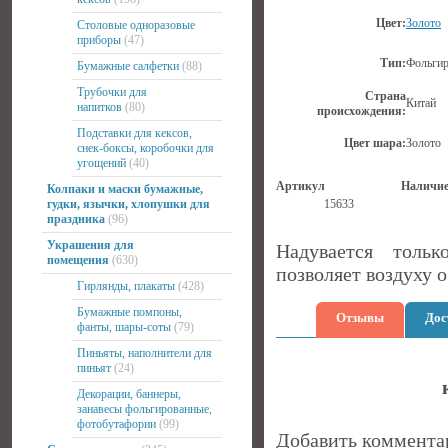
Цвет:
Золото
Столовые одноразовые
приборы
(47)
Тип:
Фольги
Бумажные салфетки
(88)
Трубочки для
Страна
Китай
напитков
(80)
происхождения:
Подставки для кексов,
Цвет шара:
Золото
снек-боксы, коробочки для
угощений
(40)
Артикул
Наличи
Колпаки и маски бумажные,
гудки, язычки, хлопушки для
15633
праздника
(96)
Украшения для
Надувается толь
помещения
(630)
позволяет воздуху 
Гирлянды, плакаты
(428)
Бумажные помпоны,
Отзывы
Дос
фанты, шары-соты
(79)
Пиньяты, наполнители для
пиньят
(24)
Декорации, баннеры,
занавесы фольгированные,
фотобутафории
(99)
Добавить коммента