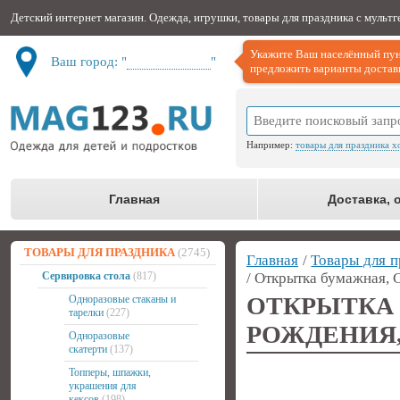
Детский интернет магазин. Одежда, игрушки, товары для праздника с мульт
Укажите Ваш населённый пун
Ваш город: "
Не определён
"
предложить варианты доставк
Например:
товары для праздника х
Главная
Доставка, 
ТОВАРЫ ДЛЯ ПРАЗДНИКА
(2745)
Главная
/
Товары для п
Сервировка стола
(817)
/ Открытка бумажная, 
ОТКРЫТ
Одноразовые стаканы и
тарелки
(227)
РОЖДЕНИЯ,
Одноразовые
скатерти
(137)
Топперы, шпажки,
украшения для
кексов
(198)