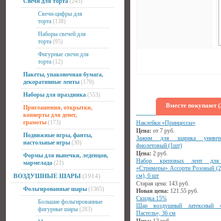
Свечи для торта
(245)
Свечи-цифры для
торта
(138)
Наборы свечей для
торта
(95)
Фигурные свечи для
торта
(12)
Пакеты, упаковочная бумага,
декоративные ленты
(179)
Наборы для праздника
(553)
Вместе покупают (
Приглашения, открытки,
конверты для денег,
грамоты
(173)
Наклейки «Принцессы»
Цена:
от
7
руб.
Подвижные игры, фанты,
Зажим для шарика универс
настольные игры
(30)
фиолетовый (1шт)
Цена:
2
руб.
Формы для выпечки, леденцов,
Набор креповых лент для
мармелада
(21)
«Стримеры» Ассорти Розовый (2
ВОЗДУШНЫЕ ШАРЫ
(1914)
см), 6 шт
Старая цена:
143
руб.
Фольгированные шары
(1365)
Новая цена:
121.55
руб.
Скидка 15%
Большие фольгированные
Шар воздушный латексный «
фигурные шары
(283)
Пастель», 36 см