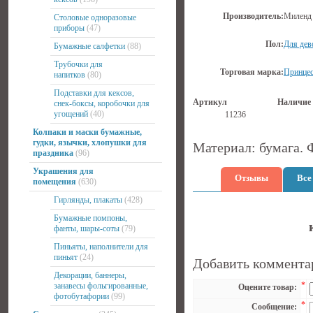
Производитель:
Миленд
Столовые одноразовые
приборы
(47)
Пол:
Для дев
Бумажные салфетки
(88)
Трубочки для
Торговая марка:
Принце
напитков
(80)
Подставки для кексов,
Артикул
Наличие
снек-боксы, коробочки для
угощений
(40)
11236
Колпаки и маски бумажные,
гудки, язычки, хлопушки для
Материал: бумага. 
праздника
(96)
Украшения для
Отзывы
Все
помещения
(630)
Гирлянды, плакаты
(428)
Бумажные помпоны,
фанты, шары-соты
(79)
Пиньяты, наполнители для
пиньят
(24)
Добавить коммента
Декорации, баннеры,
*
занавесы фольгированные,
Оцените товар:
фотобутафории
(99)
*
Сообщение: