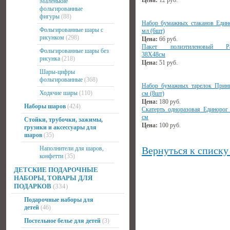
Цена:
12
руб.
Маленькие
фольгированные
фигуры
(88)
Набор бумажных стаканов Един
Фольгированные шары с
мл (6шт)
рисунком
(298)
Цена:
66
руб.
Пакет полиэтиленовый Ра
Фольгированные шары без
38Х48см
рисунка
(218)
Цена:
51
руб.
Шары-цифры
фольгированные
(368)
Набор бумажных тарелок Прин
Ходячие шары
(110)
см (8шт)
Цена:
180
руб.
Наборы шаров
(424)
Скатерть одноразовая Единорог
см
Стойки, трубочки, зажимы,
Цена:
100
руб.
грузики и аксессуары для
шаров
(35)
Наполнители для шаров,
Вернуться к списку
конфетти
(35)
ДЕТСКИЕ ПОДАРОЧНЫЕ
НАБОРЫ, ТОВАРЫ ДЛЯ
ПОДАРКОВ
(334)
Подарочные наборы для
детей
(46)
Постельное белье для детей
(3)