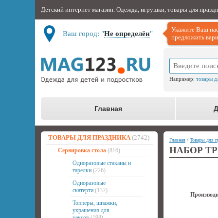
Детский интернет магазин. Одежда, игрушки, товары для празд
Укажите Ваш нас
Ваш город: "
Не определён
"
предложить вари
Например:
товары д
Главная
Д
ТОВАРЫ ДЛЯ ПРАЗДНИКА
(2742)
Главная
/
Товары для п
НАБОР ТР
Сервировка стола
(816)
Одноразовые стаканы и
тарелки
(226)
Одноразовые
скатерти
(137)
Производи
Топперы, шпажки,
украшения для
кексов
(198)