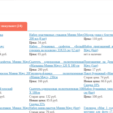
 покупают (24)
ка
Набор пластиковых стаканов Минни Маус
Ободок-ушки с блест
200 мл (8 шт)
Цена:
110
руб.
Цена:
34
руб.
аус
Набор бумажных салфеток «Белый
Набор приглашений 
горошек на розовом» 33Х33 см (12 шт)
Маус (6шт)
.
4
руб.
Цена:
65
руб.
нет в наличии
салфеток Минни Маус
Скатерть одноразовая полиэтиленовая
Приглашение на Ден
«Малышка Минни Маус» 120 Х 180 см
Маус (1шт)
Цена:
200
руб.
Цена:
17
руб.
арелок Минни Маус 20
Гирлянда-флажки полиэтиленовая,
Пакет бумажный «Ми
«Минни Маус», 230см
Старая цена:
74
руб.
Цена:
166
руб.
Новая цена:
66.6
руб.
Скидка 10%
й плоский
Скатерть одноразовая полиэтиленовая 108
Набор бумажных таре
Х 180см
см (8шт)
б.
руб.
Старая цена:
132
руб.
Цена:
100
руб.
Новая цена:
85.8
руб.
Скидка 35%
колпаков Микки Маус
Набор мини-пакетов Минни Маус (6шт)
Гирлянда «Мне 1 год
местами для фото (7
Старая цена:
79
руб.