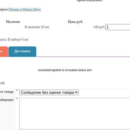
происхождения:
арка:
Минни и Микки Маус
Наличие
Цена руб.
В наличии 18 шт.
140
руб.
мага. В наборе 6 шт.
ы
Доставка
комментариев и отзывов пока нет
рий
*
те товар:
*
общение: