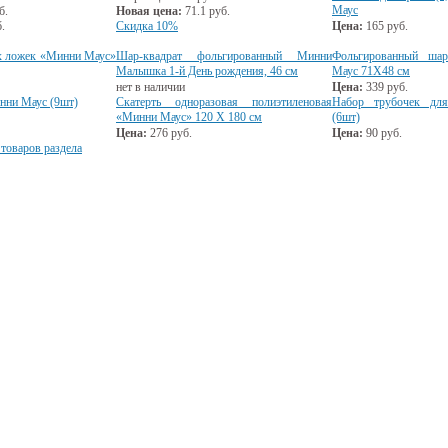
Маус
б.
Новая цена:
71.1
руб.
.
Скидка 10%
Цена:
165
руб.
х ложек «Минни Маус»
Шар-квадрат фольгированный Минни
Фольгированный ша
Малышка 1-й День рождения, 46 см
Маус 71Х48 см
нет в наличии
Цена:
339
руб.
нни Маус (9шт)
Скатерть одноразовая полиэтиленовая
Набор трубочек дл
«Минни Маус» 120 Х 180 см
(6шт)
Цена:
276
руб.
Цена:
90
руб.
 товаров раздела