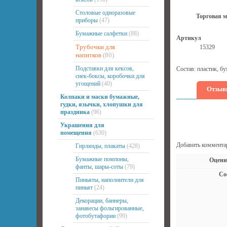
Столовые одноразовые
Торговая м
приборы
(47)
Бумажные салфетки
(88)
Артикул
Трубочки для
15329
напитков
(80)
Подставки для кексов,
Состав: пластик, бу
снек-боксы, коробочки для
угощений
(40)
Отзыв
Колпаки и маски бумажные,
гудки, язычки, хлопушки для
праздника
(96)
Украшения для
помещения
(630)
Добавить коммента
Гирлянды, плакаты
(428)
Бумажные помпоны,
Оцени
фанты, шары-соты
(79)
Со
Пиньяты, наполнители для
пиньят
(24)
Декорации, баннеры,
занавесы фольгированные,
фотобутафории
(99)