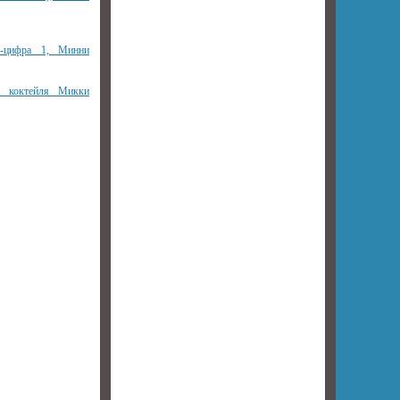
р-цифра 1, Минни
я коктейля Микки