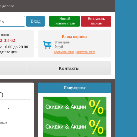
е дорого.
Новый
Вспомнить
Вход
пользователь
пароль
 звонок
Ваша корзина
92-38-62
0
товаров
с 10.00 до 20.00.
0
руб.
одные дни.
оформить заказ
|
оплатить заказ
о
Контакты
Популярное
)
итков