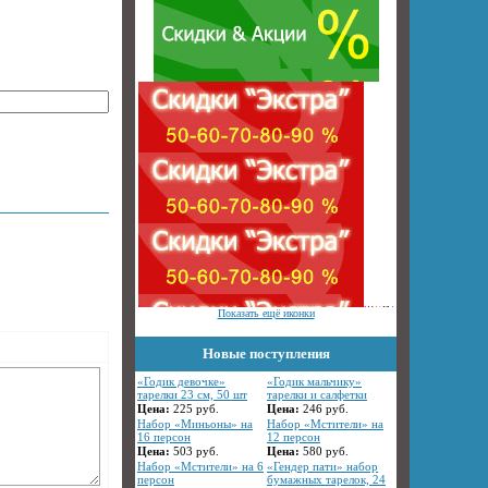
Показать ещё иконки
Новые поступления
«Годик девочке»
«Годик мальчику»
тарелки 23 см, 50 шт
тарелки и салфетки
Цена:
225
руб.
Цена:
246
руб.
Набор «Миньоны» на
Набор «Мстители» на
16 персон
12 персон
Цена:
503
руб.
Цена:
580
руб.
Набор «Мстители» на 6
«Гендер пати» набор
персон
бумажных тарелок, 24