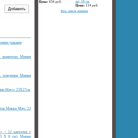
шт, 18 см
Цена:
634
руб.
Цена:
114
руб.
Весь список новинок
ящими ушками
в конвертах Минни
ь рождения Минни
нни Маус» 23Х27см
лок Микки Маус 23
» + 12 карточек с
,5 Х 8 см), Минни