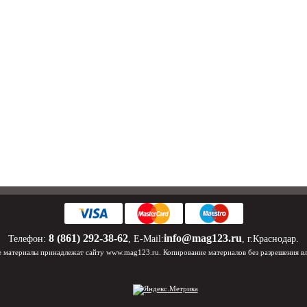
8 (861) 292-38-62
info@mag123.ru
Телефон:
, E-Mail:
, г.Краснодар.
 материалы принадлежат сайту www.mag123.ru. Копирование материалов без разрешения в