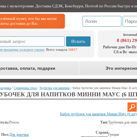
ника с мультгероями. Доставка СДЭК, Боксберри, Почтой по России быстро и н
елённый пункт, что бы мы могли
анты доставки до Вас.
Бесплатный
8 (861) 2
Искать
Рабочие дни Пн-Пт 
ля праздника холодное сердце
. Всего товаров
16017
Сб и Вс -вых
оставка, оплата, подарки
Это интересн
раздника
/
Сервировка стола
/
Трубочки для напитков
/ Набор трубочек для напитков Минни Маус (6 шт)
УБОЧЕК ДЛЯ НАПИТКОВ МИННИ МАУС (6 ШТ
Набор трубочек для напитков Минни Маус (6 шт)
тель:
Procos
Тип:
Трубочки для нап
Страна
Пол:
Для девочки
Греция