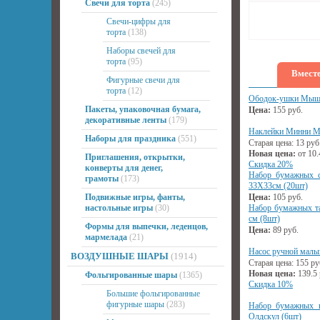
Свечи для торта
(245)
Свечи-цифры для
торта
(138)
Наборы свечей для
торта
(95)
Вместе
Фигурные свечи для
торта
(12)
Ободок-ушки Мыш
Пакеты, упаковочная бумага,
Цена:
155
руб.
декоративные ленты
(179)
Наклейки Минни М
Наборы для праздника
(551)
Старая цена:
13
руб
Новая цена:
от
10.
Приглашения, открытки,
Скидка 20%
конверты для денег,
Набор бумажных 
грамоты
(173)
33Х33см (20шт)
Подвижные игры, фанты,
Цена:
105
руб.
настольные игры
(30)
Набор бумажных т
см (8шт)
Формы для выпечки, леденцов,
Цена:
89
руб.
мармелада
(21)
Насос ручной малы
ВОЗДУШНЫЕ ШАРЫ
(1914)
Старая цена:
155
ру
Новая цена:
139.5
Фольгированные шары
(1365)
Скидка 10%
Большие фольгированные
фигурные шары
(283)
Набор бумажных 
Олдскул (6шт)