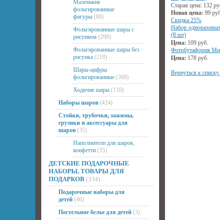
Маленькие
Старая цена:
132
ру
фольгированные
Новая цена:
99
руб
фигуры
(88)
Скидка 25%
Набор одноразовы
Фольгированные шары с
(8 шт)
рисунком
(298)
Цена:
109
руб.
Фольгированные шары без
Фотобутафория Ми
рисунка
(218)
Цена:
178
руб.
Шары-цифры
Вернуться к списку
фольгированные
(368)
Ходячие шары
(110)
Наборы шаров
(424)
Стойки, трубочки, зажимы,
грузики и аксессуары для
шаров
(35)
Наполнители для шаров,
конфетти
(35)
ДЕТСКИЕ ПОДАРОЧНЫЕ
НАБОРЫ, ТОВАРЫ ДЛЯ
ПОДАРКОВ
(334)
Подарочные наборы для
детей
(46)
Постельное белье для детей
(3)