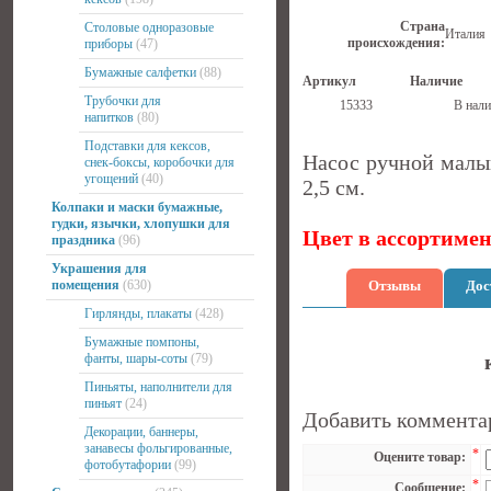
Страна
Столовые одноразовые
Италия
происхождения:
приборы
(47)
Бумажные салфетки
(88)
Артикул
Наличие
Трубочки для
15333
В нали
напитков
(80)
Подставки для кексов,
Насос ручной малый
снек-боксы, коробочки для
угощений
(40)
2,5 см.
Колпаки и маски бумажные,
гудки, язычки, хлопушки для
Цвет в ассортимен
праздника
(96)
Украшения для
помещения
(630)
Отзывы
Дос
Гирлянды, плакаты
(428)
Бумажные помпоны,
фанты, шары-соты
(79)
Пиньяты, наполнители для
пиньят
(24)
Добавить коммента
Декорации, баннеры,
занавесы фольгированные,
*
Оцените товар:
фотобутафории
(99)
*
Сообщение: