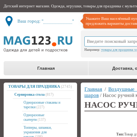
Детский интернет магазин. Одежда, игрушки, товары для праздника с мульт
Укажите Ваш населённый пун
Ваш город: "
Не определён
"
предложить варианты доставк
Например:
товары для праздника х
Главная
Доставка, 
ТОВАРЫ ДЛЯ ПРАЗДНИКА
(2745)
Главная
/
Воздушные
Сервировка стола
(817)
шаров
/ Насос ручной 
НАСОС РУ
Одноразовые стаканы и
тарелки
(227)
Одноразовые
скатерти
(137)
Топперы, шпажки,
украшения для
Тип:
Товар д
кексов
(198)