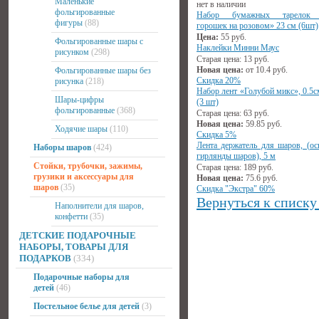
Маленькие
нет в наличии
фольгированные
Набор бумажных тарелок 
фигуры
(88)
горошек на розовом» 23 см (6шт)
Цена:
55
руб.
Фольгированные шары с
Наклейки Минни Маус
рисунком
(298)
Старая цена:
13
руб.
Новая цена:
от
10.4
руб.
Фольгированные шары без
Скидка 20%
рисунка
(218)
Набор лент «Голубой микс», 0.5с
Шары-цифры
(3 шт)
фольгированные
(368)
Старая цена:
63
руб.
Новая цена:
59.85
руб.
Ходячие шары
(110)
Скидка 5%
Лента держатель для шаров, (ос
Наборы шаров
(424)
гирлянды шаров), 5 м
Стойки, трубочки, зажимы,
Старая цена:
189
руб.
грузики и аксессуары для
Новая цена:
75.6
руб.
шаров
(35)
Скидка "Экстра" 60%
Вернуться к списку
Наполнители для шаров,
конфетти
(35)
ДЕТСКИЕ ПОДАРОЧНЫЕ
НАБОРЫ, ТОВАРЫ ДЛЯ
ПОДАРКОВ
(334)
Подарочные наборы для
детей
(46)
Постельное белье для детей
(3)