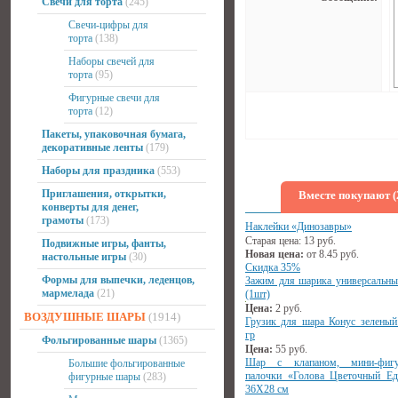
Свечи для торта
(245)
Свечи-цифры для
торта
(138)
Наборы свечей для
торта
(95)
Фигурные свечи для
торта
(12)
Пакеты, упаковочная бумага,
декоративные ленты
(179)
Наборы для праздника
(553)
Приглашения, открытки,
Вместе покупают (
конверты для денег,
грамоты
(173)
Наклейки «Динозавры»
Старая цена:
13
руб.
Подвижные игры, фанты,
Новая цена:
от
8.45
руб.
настольные игры
(30)
Скидка 35%
Формы для выпечки, леденцов,
Зажим для шарика универсальны
мармелада
(21)
(1шт)
Цена:
2
руб.
ВОЗДУШНЫЕ ШАРЫ
(1914)
Грузик для шара Конус зеленый
гр
Фольгированные шары
(1365)
Цена:
55
руб.
Шар с клапаном, мини-фиг
Большие фольгированные
палочки «Голова Цветочный Ед
фигурные шары
(283)
36Х28 см