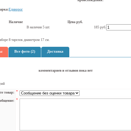
происхождения:
арка:
Единорог
Наличие
Цена руб.
В наличии 5 шт.
185
руб.
наборе 8 тарелок диаметром 17 см.
ы
Все фото (2)
Доставка
комментариев и отзывов пока нет
рий
*
те товар:
*
общение: