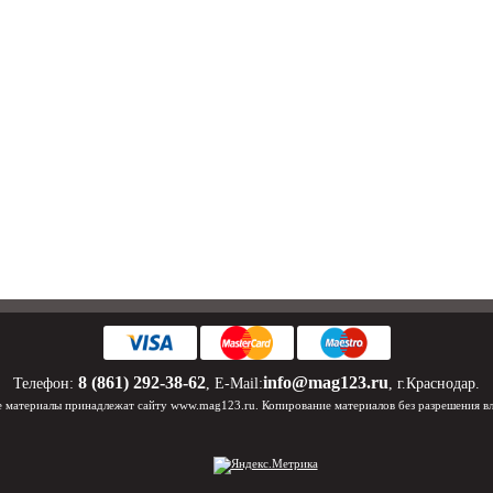
8 (861) 292-38-62
info@mag123.ru
Телефон:
, E-Mail:
, г.Краснодар.
 материалы принадлежат сайту www.mag123.ru. Копирование материалов без разрешения в