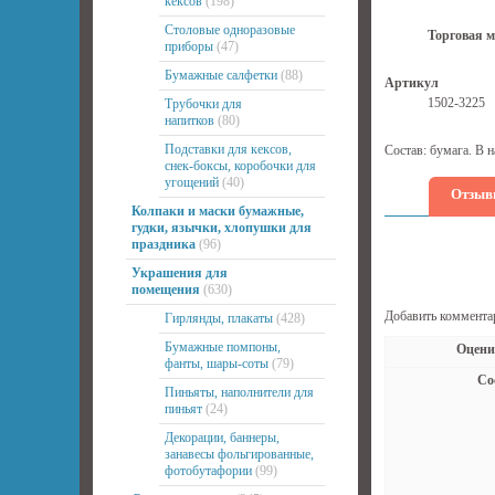
кексов
(198)
Столовые одноразовые
Торговая м
приборы
(47)
Бумажные салфетки
(88)
Артикул
1502-3225
Трубочки для
напитков
(80)
Подставки для кексов,
Состав: бумага. В 
снек-боксы, коробочки для
угощений
(40)
Отзыв
Колпаки и маски бумажные,
гудки, язычки, хлопушки для
праздника
(96)
Украшения для
помещения
(630)
Добавить коммента
Гирлянды, плакаты
(428)
Бумажные помпоны,
Оцени
фанты, шары-соты
(79)
Со
Пиньяты, наполнители для
пиньят
(24)
Декорации, баннеры,
занавесы фольгированные,
фотобутафории
(99)