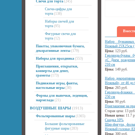
Свечи для торта
(245)
Свечи-цифры для
торта
(138)
Наборы свечей для
торта
(95)
Вместе
Фигурные свечи для
торта
(12)
Набор бумажных
Пакеты, упаковочная бумага,
Нежный 25Х25см (
декоративные ленты
(179)
Цена:
123
руб.
Гирлянда-буквы б
Наборы для праздника
(553)
«С Днем рождения
210 см
Приглашения, открытки,
Цена:
149
руб.
конверты для денег,
грамоты
(173)
Набор декоративны
Нежный», от 46 до 
Подвижные игры, фанты,
настольные игры
(30)
Цена:
265
руб.
Гирлянда-флажки 
Формы для выпечки, леденцов,
250 см
мармелада
(21)
Цена:
90
руб.
Приглашение на пра
ВОЗДУШНЫЕ ШАРЫ
(1913)
Старая цена:
13
руб
Новая цена:
11.7
р
Фольгированные шары
(1365)
Скидка 10%
Большие фольгированные
Шар-фигура, фоль
фигурные шары
(283)
Нежный голова» 8
Цена:
300
руб.