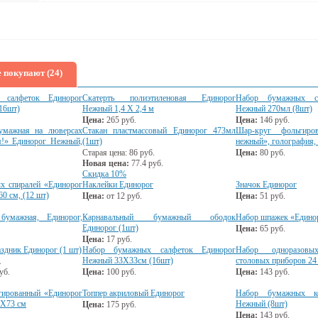
 покупают (24)
 салфеток Единорог
Скатерть полиэтиленовая Единорог
Набор бумажных ст
16шт)
Нежный 1,4 Х 2,4 м
Нежный 270мл (8шт)
Цена:
265
руб.
Цена:
146
руб.
умажная на люверсах
Стакан пластмассовый Единорог 473мл
Шар-круг фольгиро
!» Единорог Нежный,
(1шт)
нежный», голография,
Старая цена:
86
руб.
Цена:
80
руб.
Новая цена:
77.4
руб.
Скидка 10%
х спиралей «Единорог
Наклейки Единорог
Значок Единорог
60 см, (12 шт)
Цена:
от
12
руб.
Цена:
51
руб.
бумажная, Единорог,
Карнавальный бумажный ободок
Набор шпажек «Единор
Единорог (1шт)
Цена:
65
руб.
Цена:
17
руб.
здник Единорог (1 шт)
Набор бумажных салфеток Единорог
Набор одноразовых
Нежный 33Х33см (16шт)
столовых приборов 24
.
уб.
Цена:
100
руб.
Цена:
143
руб.
гированный «Единорог
Топпер акриловый Единорог
Набор бумажных ко
3Х73 см
Нежный (8шт)
Цена:
175
руб.
Цена:
143
руб.