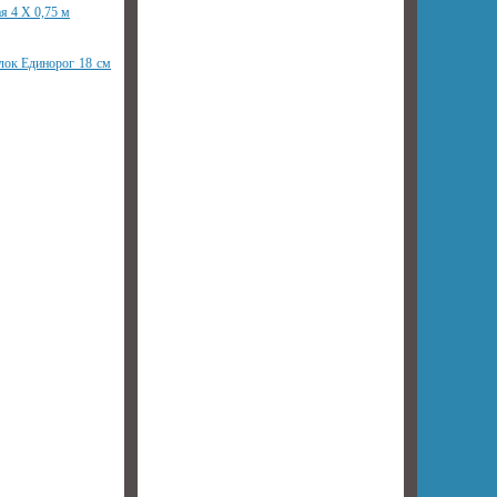
я 4 Х 0,75 м
лок Единорог 18 см