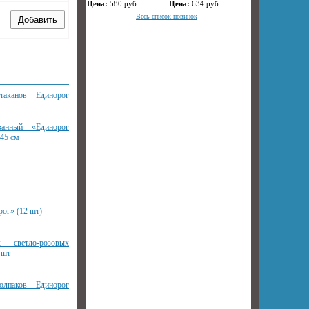
Цена:
580
руб.
Цена:
634
руб.
Весь список новинок
аканов Единорог
ванный «Единорог
 45 см
ог» (12 шт)
 светло-розовых
 шт
лпаков Единорог