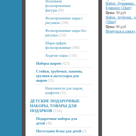
Маленькие
Набор бумажных 
фольгированные
Единорог (24шт)
фигуры
(88)
Цена:
50
руб.
Набор трубочек д
Фольгированные шары с
(10шт)
рисунком
(298)
Цена:
60
руб.
Фольгированные шары без
Вернуться к списку
рисунка
(218)
Шары-цифры
фольгированные
(368)
Ходячие шары
(110)
Наборы шаров
(423)
Стойки, трубочки, зажимы,
грузики и аксессуары для
шаров
(35)
Наполнители для шаров,
конфетти
(35)
ДЕТСКИЕ ПОДАРОЧНЫЕ
НАБОРЫ, ТОВАРЫ ДЛЯ
ПОДАРКОВ
(334)
Подарочные наборы для
детей
(46)
Постельное белье для детей
(3)