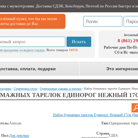
ника с мультгероями. Доставка СДЭК, Боксберри, Почтой по России быстро и н
елённый пункт, что бы мы могли
анты доставки до Вас.
Бесплатный
8 (861) 2
Искать
Рабочие дни Пн-Пт 
ля праздника холодное сердце
. Всего товаров
16016
Сб и Вс -вых
оставка, оплата, подарки
Это интересн
раздника
/
Сервировка стола
/
Одноразовые стаканы и тарелки
/ Набор бумажных тарелок Единорог Неж
УМАЖНЫХ ТАРЕЛОК ЕДИНОРОГ НЕЖНЫЙ 17С
Набор бумажных тарелок Единорог Нежный 17см (8ш
тель:
Amscan
Тип:
Одноразовые таре
Страна
Пол:
Для девочки
США