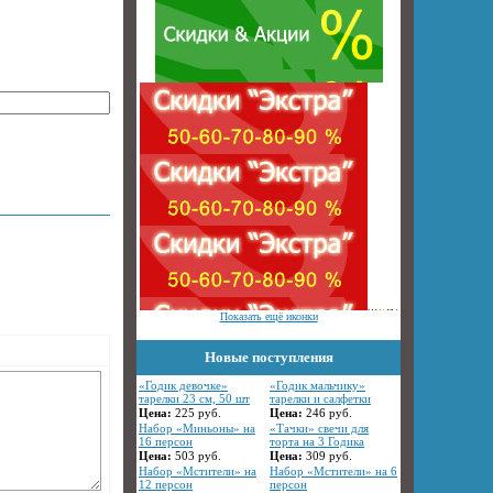
Показать ещё иконки
Новые поступления
«Годик девочке»
«Годик мальчику»
тарелки 23 см, 50 шт
тарелки и салфетки
Цена:
225
руб.
Цена:
246
руб.
Набор «Миньоны» на
«Тачки» свечи для
16 персон
торта на 3 Годика
Цена:
503
руб.
Цена:
309
руб.
Набор «Мстители» на
Набор «Мстители» на 6
12 персон
персон