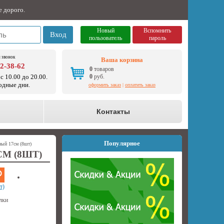
е дорого.
Новый
Вспомнить
Вход
пользователь
пароль
 звонок
Ваша корзина
92-38-62
0
товаров
с 10.00 до 20.00.
0
руб.
одные дни.
оформить заказ
|
оплатить заказ
о
Контакты
Популярное
ный 17см (8шт)
М (8ШТ)
т)
лки