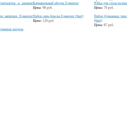
тарталеток и шпажек
Карнавальный ободок Единорог
Юбка для стола розова
Цена:
98
руб.
Цена:
70
руб.
ля напитков Единорог
Набор снек-боксов Единорог (6шт)
Набор бумажных таре
(6шт)
Цена:
120
руб.
Цена:
87
руб.
 товаров раздела