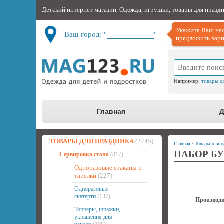
Детский интернет магазин. Одежда, игрушки, товары для празд
Укажите Ваш нас
Ваш город: "
Не определён
"
предложить вари
Например:
товары д
Главная
Д
ТОВАРЫ ДЛЯ ПРАЗДНИКА
(2745)
Главная
/
Товары для п
НАБОР Б
Сервировка стола
(817)
Одноразовые стаканы и
тарелки
(227)
Одноразовые
скатерти
(137)
Производи
Топперы, шпажки,
украшения для