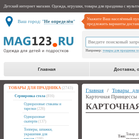
Детский интернет магазин. Одежда, игрушки, товары для праздника с мульт
Укажите Ваш населённый пун
Ваш город: "
Не определён
"
предложить варианты доставк
Например:
товары для праздника х
Главная
Доставка, 
ТОВАРЫ ДЛЯ ПРАЗДНИКА
(2743)
Главная
/
Товары дл
Сервировка стола
(816)
Карточная Принцессы
КАРТОЧНА
Одноразовые стаканы и
тарелки
(226)
Одноразовые
скатерти
(137)
Топперы, шпажки,
украшения для
Товар д
Тип:
кексов
(198)
творчес