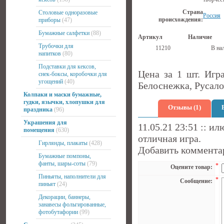
Страна
Столовые одноразовые
Россия
происхождения:
приборы
(47)
Бумажные салфетки
(88)
Артикул
Наличие
Трубочки для
11210
В на
напитков
(80)
Подставки для кексов,
Цена за 1 шт. Игр
снек-боксы, коробочки для
угощений
(40)
Белоснежка, Русало
Колпаки и маски бумажные,
гудки, язычки, хлопушки для
Отзывы (1)
праздника
(96)
Украшения для
11.05.21 23:51 :: и
помещения
(630)
отличная игра.
Гирлянды, плакаты
(428)
Добавить коммента
Бумажные помпоны,
фанты, шары-соты
(79)
*
Оцените товар:
Пиньяты, наполнители для
*
Сообщение:
пиньят
(24)
Декорации, баннеры,
занавесы фольгированные,
фотобутафории
(99)