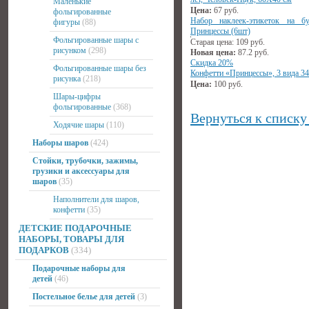
Маленькие
Цена:
67
руб.
фольгированные
Набор наклеек-этикеток на б
фигуры
(88)
Принцессы (6шт)
Фольгированные шары с
Старая цена:
109
руб.
рисунком
(298)
Новая цена:
87.2
руб.
Скидка 20%
Фольгированные шары без
Конфетти «Принцессы», 3 вида 3
рисунка
(218)
Цена:
100
руб.
Шары-цифры
фольгированные
(368)
Вернуться к списку
Ходячие шары
(110)
Наборы шаров
(424)
Стойки, трубочки, зажимы,
грузики и аксессуары для
шаров
(35)
Наполнители для шаров,
конфетти
(35)
ДЕТСКИЕ ПОДАРОЧНЫЕ
НАБОРЫ, ТОВАРЫ ДЛЯ
ПОДАРКОВ
(334)
Подарочные наборы для
детей
(46)
Постельное белье для детей
(3)