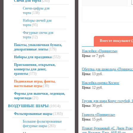
Свечи для торта
(245)
Свечи-цифры для
торта
(138)
Наборы свечей для
торта
(95)
Фигурные свечи для
торта
(12)
Вместе покупают (
Пакеты, упаковочная бумага,
декоративные ленты
(179)
Наклейки «Принцессы»
Цена:
от
7
руб.
Наборы для праздника
(552)
Приглашения, открытки,
конверты для денег,
Обертка для шоколада «Принцес
грамоты
(173)
Цена:
13
руб.
Подвижные игры, фанты,
Наклейка-оценка Космос
настольные игры
(30)
Цена:
12
руб.
Формы для выпечки, леденцов,
мармелада
(21)
Грузик для шара Конус голубой, 
ВОЗДУШНЫЕ ШАРЫ
(1914)
Цена:
30
руб.
Фольгированные шары
(1365)
Грамота «Принцессы»
Цена:
15
руб.
Большие фольгированные
фигурные шары
(283)
Плакат бумажный «С Днем Рожд
лет, Человек-Паук, 60Х40 см