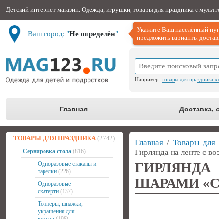
Детский интернет магазин. Одежда, игрушки, товары для праздника с мульт
Укажите Ваш населённый пун
Ваш город: "
Не определён
"
предложить варианты доставк
Например:
товары для праздника х
Главная
Доставка, 
ТОВАРЫ ДЛЯ ПРАЗДНИКА
(2742)
Главная
/
Товары для 
Сервировка стола
(816)
Гирлянда на ленте с 
ГИРЛЯНДА
Одноразовые стаканы и
тарелки
(226)
ШАРАМИ «С
Одноразовые
скатерти
(137)
Топперы, шпажки,
украшения для
кексов
(198)