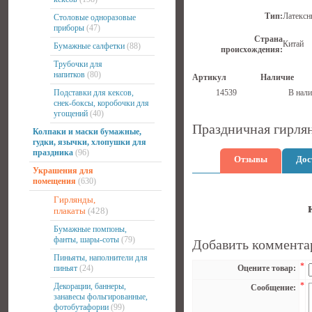
Тип:
Латексн
Столовые одноразовые
приборы
(47)
Страна
Китай
Бумажные салфетки
(88)
происхождения:
Трубочки для
напитков
(80)
Артикул
Наличие
Подставки для кексов,
14539
В нали
снек-боксы, коробочки для
угощений
(40)
Праздничная гирлян
Колпаки и маски бумажные,
гудки, язычки, хлопушки для
праздника
(96)
Отзывы
Дос
Украшения для
помещения
(630)
Гирлянды,
плакаты
(428)
Бумажные помпоны,
фанты, шары-соты
(79)
Добавить коммента
Пиньяты, наполнители для
*
пиньят
(24)
Оцените товар:
*
Декорации, баннеры,
Сообщение:
занавесы фольгированные,
фотобутафории
(99)