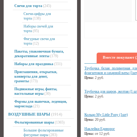
Свечи для торта
(245)
Свечи-цифры для
торта
(138)
Наборы свечей для
торта
(95)
Фигурные свечи для
торта
(12)
Пакеты, упаковочная бумага,
декоративные ленты
(179)
Вместе покупают (
Наборы для праздника
(551)
Трубочка белая полимерная дл
Приглашения, открытки,
флагштоков и сахарной ваты (1шт
конверты для денег,
Цена:
2
руб.
грамоты
(173)
Подвижные игры, фанты,
Трубочка для шаров, желтая (1 ш
настольные игры
(30)
Цена:
2
руб.
Формы для выпечки, леденцов,
мармелада
(21)
ВОЗДУШНЫЕ ШАРЫ
(1914)
Кольцо My Little Pony (1шт)
Цена:
20
руб.
Фольгированные шары
(1365)
Наклейки Единорог
Большие фольгированные
Цена:
от
12
руб.
фигурные шары
(283)