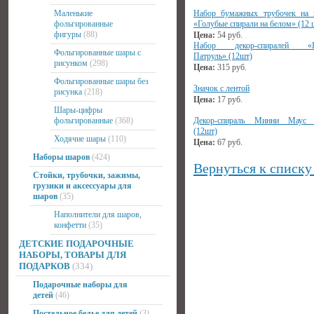
Маленькие
Набор бумажных трубочек на 
фольгированные
«Голубые спирали на белом» (12 
фигуры
(88)
Цена:
54
руб.
Набор декор-спиралей «Щ
Фольгированные шары с
Патруль» (12шт)
рисунком
(298)
Цена:
315
руб.
Фольгированные шары без
Значок с лентой
рисунка
(218)
Цена:
17
руб.
Шары-цифры
фольгированные
(368)
Декор-спираль Минни Маус 
(12шт)
Ходячие шары
(110)
Цена:
67
руб.
Наборы шаров
(424)
Вернуться к списку
Стойки, трубочки, зажимы,
грузики и аксессуары для
шаров
(35)
Наполнители для шаров,
конфетти
(35)
ДЕТСКИЕ ПОДАРОЧНЫЕ
НАБОРЫ, ТОВАРЫ ДЛЯ
ПОДАРКОВ
(334)
Подарочные наборы для
детей
(46)
Постельное белье для детей
(3)