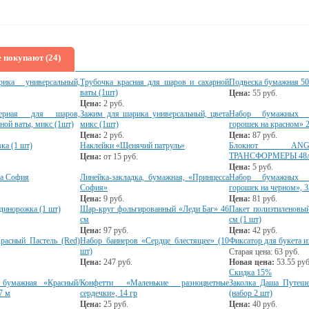
 покупают (24)
ка универсальный,
Трубочка красная для шаров и сахарной
Подвеска бумажная 5
ваты (1шт)
Цена:
55
руб.
Цена:
2
руб.
мерная для шаров,
Зажим для шарика универсальный, цвета
Набор бумажных т
ной ваты, микс (1шт)
микс (1шт)
горошек на красном» 2
Цена:
2
руб.
Цена:
87
руб.
ка (1 шт)
Наклейки «Щенячий патруль»
Блокнот AN
ТРАНСФОРМЕРЫ 48л,
Цена:
от
15
руб.
Цена:
5
руб.
са София
Линейка-закладка, бумажная, «Принцесса
Набор бумажных с
София»
горошек на черном», 3
Цена:
9
руб.
Цена:
81
руб.
динорожка (1 шт)
Шар-круг фольгированный «Леди Баг» 46
Пакет полиэтиленовы
см
см (1 шт)
Цена:
97
руб.
Цена:
42
руб.
асный Пастель (Red)
Набор баннеров «Сердце блестящее» (10
Фиксатор для букета и
шт)
Старая цена:
63
руб.
Цена:
247
руб.
Новая цена:
53.55
руб
Скидка 15%
 бумажная «Красный/
Конфетти «Маленькие разноцветные
Заколка Даша Путеш
7 м
сердечки», 14 гр
(набор 2 шт)
Цена:
25
руб.
Цена:
40
руб.