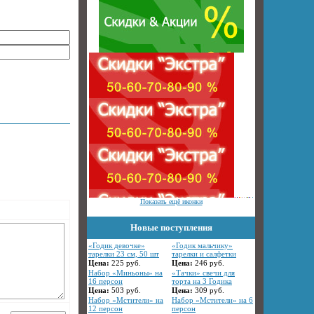
Показать ещё иконки
Новые поступления
«Годик девочке»
«Годик мальчику»
тарелки 23 см, 50 шт
тарелки и салфетки
Цена:
225
руб.
Цена:
246
руб.
Набор «Миньоны» на
«Тачки» свечи для
16 персон
торта на 3 Годика
Цена:
503
руб.
Цена:
309
руб.
Набор «Мстители» на
Набор «Мстители» на 6
12 персон
персон