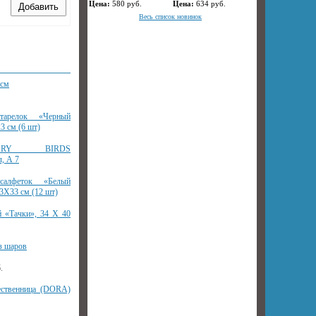
Цена:
580
руб.
Цена:
634
руб.
Весь список новинок
0см
арелок «Черный
3 см (6 шт)
GRY BIRDS
 А 7
алфеток «Белый
3Х33 см (12 шт)
й «Тачки», 34 Х 40
з шаров
.
ественница (DORA)