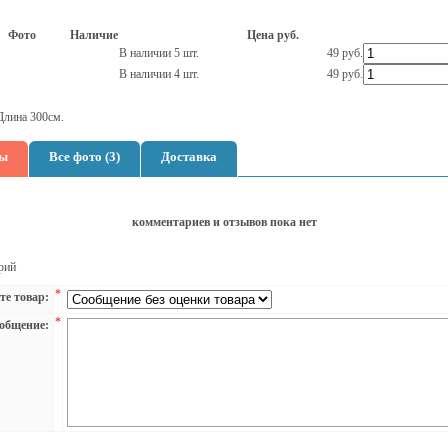
Фото
Наличие
Цена руб.
В наличии 5 шт.
49
руб.
В наличии 4 шт.
49
руб.
Длина 300см.
ы
Все фото (3)
Доставка
комментариев и отзывов пока нет
рий
*
те товар:
*
общение: