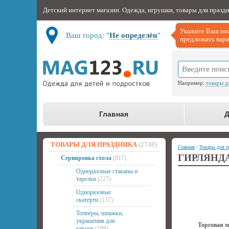
Детский интернет магазин. Одежда, игрушки, товары для празд
Укажите Ваш нас
Ваш город: "
Не определён
"
предложить вари
Например:
товары д
Главная
Д
ТОВАРЫ ДЛЯ ПРАЗДНИКА
(2748)
Главная
/
Товары для п
ГИРЛЯНД
Сервировка стола
(817)
Одноразовые стаканы и
тарелки
(227)
Одноразовые
скатерти
(137)
Топперы, шпажки,
украшения для
Торговая м
кексов
(198)