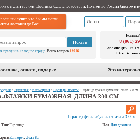
ника с мультгероями. Доставка СДЭК, Боксберри, Почтой по России быстро и н
елённый пункт, что бы мы могли
анты доставки до Вас.
Бесплатный
8 (861) 2
Искать
Рабочие дни Пн-Пт 
ля праздника холодное сердце
. Всего товаров
16016
Сб и Вс -вых
оставка, оплата, подарки
Это интересн
раздника
/
Украшения для помещения
/
Гирлянды, плакаты
/ Гирлянда-флажки бумажная, длина 300 см
А-ФЛАЖКИ БУМАЖНАЯ, ДЛИНА 300 СМ
Гирлянда-флажки бумажная, длина 300 см
Тип:
Гирлянда
Пол:
Для девочки
арка:
Единорог
,
Леди Баг