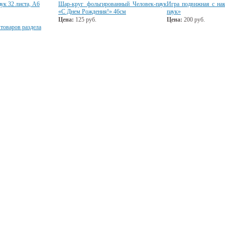
ук 32 листа, А6
Шар-круг фольгированный Человек-паук
Игра подвижная с на
«С Днем Рождения!» 46см
паук»
Цена:
125
руб.
Цена:
200
руб.
 товаров раздела