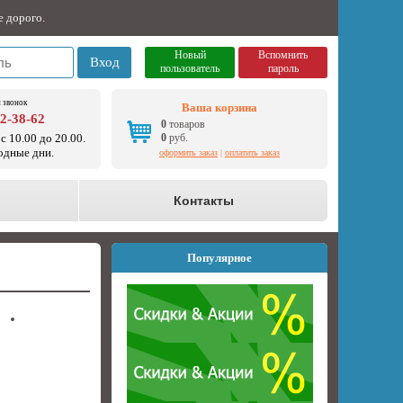
е дорого.
Новый
Вспомнить
Вход
пользователь
пароль
 звонок
Ваша корзина
92-38-62
0
товаров
с 10.00 до 20.00.
0
руб.
одные дни.
оформить заказ
|
оплатить заказ
о
Контакты
Популярное