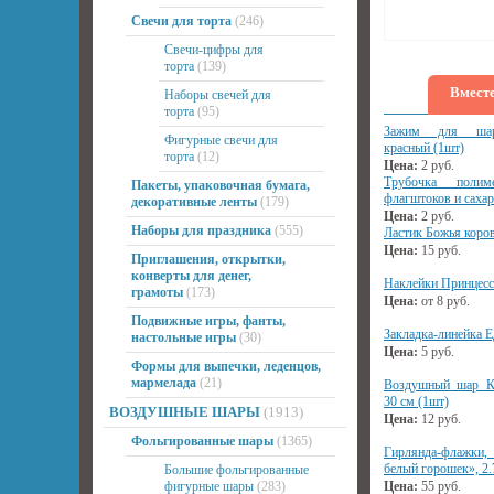
Свечи для торта
(246)
Свечи-цифры для
торта
(139)
Вместе
Наборы свечей для
торта
(95)
Зажим для шари
Фигурные свечи для
красный (1шт)
торта
(12)
Цена:
2
руб.
Трубочка поли
Пакеты, упаковочная бумага,
флагштоков и сахар
декоративные ленты
(179)
Цена:
2
руб.
Наборы для праздника
(555)
Ластик Божья коров
Цена:
15
руб.
Приглашения, открытки,
конверты для денег,
Наклейки Принцес
грамоты
(173)
Цена:
от
8
руб.
Подвижные игры, фанты,
Закладка-линейка Е
настольные игры
(30)
Цена:
5
руб.
Формы для выпечки, леденцов,
мармелада
(21)
Воздушный шар Кр
30 см (1шт)
ВОЗДУШНЫЕ ШАРЫ
(1913)
Цена:
12
руб.
Фольгированные шары
(1365)
Гирлянда-флажки,
белый горошек», 2.
Большие фольгированные
фигурные шары
(283)
Цена:
55
руб.