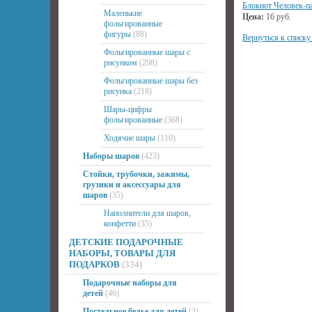
Блокнот Человек-па
Маленькие
Цена:
16
руб.
фольгированные
фигуры
(88)
Вернуться к списку
Фольгированные шары с
рисунком
(298)
Фольгированные шары без
рисунка
(218)
Шары-цифры
фольгированные
(368)
Ходячие шары
(110)
Наборы шаров
(423)
Стойки, трубочки, зажимы,
грузики и аксессуары для
шаров
(35)
Наполнители для шаров,
конфетти
(35)
ДЕТСКИЕ ПОДАРОЧНЫЕ
НАБОРЫ, ТОВАРЫ ДЛЯ
ПОДАРКОВ
(334)
Подарочные наборы для
детей
(46)
Постельное белье для детей
(3)