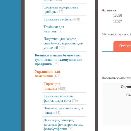
Столовые одноразовые
Артикул
приборы
(47)
13096
Бумажные салфетки
(88)
13097
Трубочки для
напитков
(80)
Материал: бумага. 
Подставки для кексов,
снек-боксы, коробочки для
Отзыв
угощений
(40)
Колпаки и маски бумажные,
гудки, язычки, хлопушки для
праздника
(96)
Украшения для
помещения
(630)
Добавить коммента
Гирлянды,
Оцени
плакаты
(428)
Со
Бумажные помпоны,
фанты, шары-соты
(79)
Пиньяты, наполнители для
пиньят
(24)
Декорации, баннеры,
занавесы фольгированные,
фотобутафории
(99)