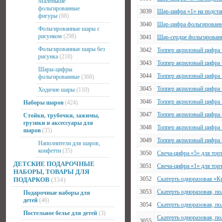
Маленькие
фольгированные
3039
Шар-цифра «1» на подстав
фигуры
(88)
3040
Шар-цифра фольгирован
Фольгированные шары с
рисунком
(298)
3041
Шар-сердце фольгирован
Фольгированные шары без
3042
Топпер акриловый цифра 
рисунка
(218)
3043
Топпер акриловый цифра 
Шары-цифры
3044
Топпер акриловый цифра 
фольгированные
(368)
3045
Топпер акриловый цифра 
Ходячие шары
(110)
3046
Топпер акриловый цифра 
Наборы шаров
(424)
3047
Топпер акриловый цифра 
Стойки, трубочки, зажимы,
грузики и аксессуары для
3048
Топпер акриловый цифра 
шаров
(35)
3049
Топпер акриловый цифра 
Наполнители для шаров,
конфетти
(35)
3050
Свеча-цифра «5» для тор
ДЕТСКИЕ ПОДАРОЧНЫЕ
3051
Свеча-цифра «1» для тор
НАБОРЫ, ТОВАРЫ ДЛЯ
3052
Скатерть одноразовая «Кр
ПОДАРКОВ
(334)
3053
Скатерть одноразовая, п
Подарочные наборы для
детей
(46)
3054
Скатерть одноразовая, п
Постельное белье для детей
(3)
Скатерть одноразовая, п
3055