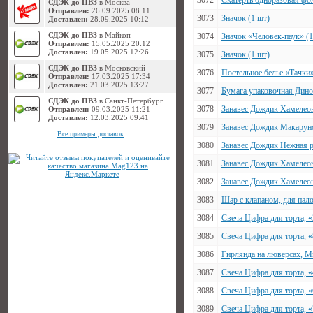
3072
Скатерть одноразовая фо
СДЭК до ПВЗ
в Москва
Отправлен:
26.09.2025 08:11
3073
Значок (1 шт)
Доставлен:
28.09.2025 10:12
СДЭК до ПВЗ
в Майкоп
3074
Значок «Человек-паук» (1
Отправлен:
15.05.2025 20:12
Доставлен:
19.05.2025 12:26
3075
Значок (1 шт)
СДЭК до ПВЗ
в Московский
3076
Постельное белье «Тачки»
Отправлен:
17.03.2025 17:34
Доставлен:
21.03.2025 13:27
3077
Бумага упаковочная Дино
СДЭК до ПВЗ
в Санкт-Петербург
3078
Занавес Дождик Хамелеон
Отправлен:
09.03.2025 11:21
Доставлен:
12.03.2025 09:41
3079
Занавес Дождик Макарунс
Все примеры доставок
3080
Занавес Дождик Нежная р
3081
Занавес Дождик Хамелеон
3082
Занавес Дождик Хамелеон
3083
Шар с клапаном, для пал
3084
Свеча Цифра для торта, 
3085
Свеча Цифра для торта, 
3086
Гирлянда на люверсах, М
3087
Свеча Цифра для торта, 
3088
Свеча Цифра для торта, 
3089
Свеча Цифра для торта, 