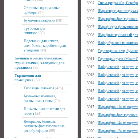
3004
Свеча-цифра «9», Серебро
Столовые одноразовые
3005
Шар-сердце для воздуха 
приборы
(47)
3006
Шар-цифра фольгированны
Бумажные салфетки
(88)
3007
Шар-фигура фольгированны
Трубочки для
напитков
(80)
3008
Шар фольгированный для
Подставки для кексов,
3009
Набор бумажных колпаков
снек-боксы, коробочки для
угощений
(40)
3010
Гирлянда на нити, бумажн
Колпаки и маски бумажные,
3011
Гирлянда-круги «Микс: С
гудки, язычки, хлопушки для
3012
Набор свечей для торта,
праздника
(96)
3013
Набор свечей для торта,
Украшения для
помещения
(630)
3014
Набор свечей для торта,
Гирлянды, плакаты
(428)
3015
Набор свечей для торта,
Бумажные помпоны,
3016
Набор свечей для торта,
фанты, шары-соты
(79)
3017
Шар-цифра «1» на подста
Пиньяты, наполнители для
пиньят
(24)
3018
Шар-цифра фольгированны
Декорации, баннеры,
3019
Шар-цифра «4» на подстав
занавесы фольгированные,
фотобутафории
(99)
3020
Шар-цифра «2» на подстав