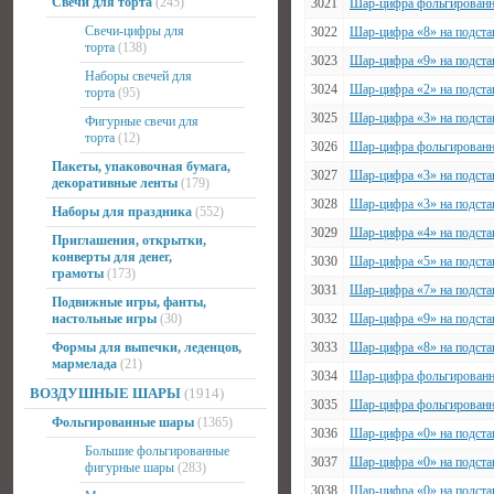
Свечи для торта
(245)
3021
Шар-цифра фольгированны
Свечи-цифры для
3022
Шар-цифра «8» на подста
торта
(138)
3023
Шар-цифра «9» на подстав
Наборы свечей для
3024
Шар-цифра «2» на подста
торта
(95)
3025
Шар-цифра «3» на подстав
Фигурные свечи для
торта
(12)
3026
Шар-цифра фольгированны
Пакеты, упаковочная бумага,
3027
Шар-цифра «3» на подстав
декоративные ленты
(179)
3028
Шар-цифра «3» на подста
Наборы для праздника
(552)
3029
Шар-цифра «4» на подста
Приглашения, открытки,
конверты для денег,
3030
Шар-цифра «5» на подстав
грамоты
(173)
3031
Шар-цифра «7» на подста
Подвижные игры, фанты,
настольные игры
(30)
3032
Шар-цифра «9» на подста
Формы для выпечки, леденцов,
3033
Шар-цифра «8» на подстав
мармелада
(21)
3034
Шар-цифра фольгированны
ВОЗДУШНЫЕ ШАРЫ
(1914)
3035
Шар-цифра фольгированный
Фольгированные шары
(1365)
3036
Шар-цифра «0» на подстав
Большие фольгированные
3037
Шар-цифра «0» на подстав
фигурные шары
(283)
3038
Шар-цифра «0» на подста