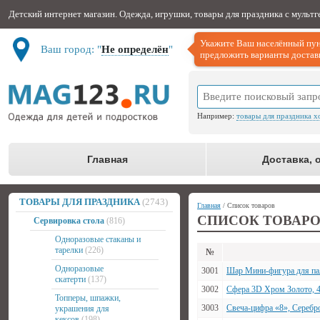
Детский интернет магазин. Одежда, игрушки, товары для праздника с мульт
Укажите Ваш населённый пун
Ваш город: "
Не определён
"
предложить варианты доставк
Например:
товары для праздника х
Главная
Доставка, 
ТОВАРЫ ДЛЯ ПРАЗДНИКА
(2743)
Главная
/ Список товаров
СПИСОК ТОВАР
Сервировка стола
(816)
Одноразовые стаканы и
тарелки
(226)
№
Одноразовые
3001
Шар Мини-фигура для пал
скатерти
(137)
3002
Сфера 3D Хром Золото, 
Топперы, шпажки,
3003
Свеча-цифра «8», Серебро
украшения для
кексов
(198)