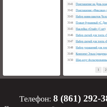
3141
Приглашение на День рож
3142
Приглашение «Фиксики» 
3143
Набор мини-пакетов Чело
3144
Плакат бумажный «С Днем
3145
Наклейка «Олаф» (1 шт)
3146
Набор свечей для торта «
3147
Набор свечей для торта 
3148
Набор украшений для тор
3149
Комплект Эльза (диадема,
3150
Шар-круг фольгированный
1
2
8 (861) 292-3
Телефон: