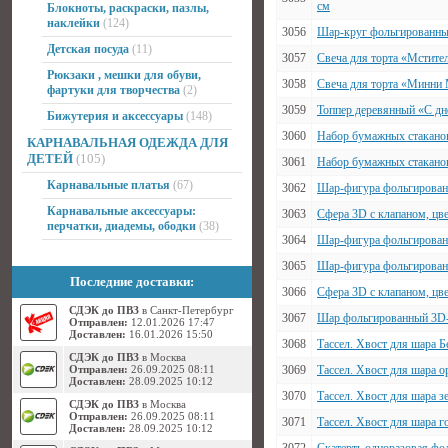
см
Блокноты, раскраски, пазлы,
наклейки
(124)
3056
Шар-круг фольгированны
Детская посуда
(11)
3057
Свеча для торта «Мстите
Рюкзаки , мешки для обуви,
3058
Свеча для торта «Минни
фартуки для творчества
(2)
3059
Топпер деревянный «С д
Бижутерия и аксессуары
(148)
3060
Набор бумажных стаканов
КАРНАВАЛЬНАЯ ОДЕЖДА ДЛЯ
ДЕТЕЙ
(105)
3061
Набор бумажных стаканов
Карнавальные платья
(67)
3062
Шар-фигура фольгирован
Карнавальные аксессуары:
3063
Сфера 3D с клапаном, цве
перчатки, диадемы, ободки
(38)
3064
Шар-фигура фольгированны
3065
Шар-фигура фольгированн
Последние доставки:
3066
Сфера 3D с клапаном, цве
СДЭК до ПВЗ
в Санкт-Петербург
3067
Шар фольгированный 3D-с
Отправлен:
12.01.2026 17:47
Доставлен:
16.01.2026 15:50
3068
Тассел. Хвост для шара Б
СДЭК до ПВЗ
в Москва
Отправлен:
26.09.2025 08:11
3069
Тассел. Хвост для шара о
Доставлен:
28.09.2025 10:12
3070
Тассел. Хвост для шара з
СДЭК до ПВЗ
в Москва
Отправлен:
26.09.2025 08:11
3071
Тассел. Хвост для шара г
Доставлен:
28.09.2025 10:12