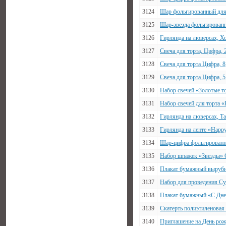
3124
Шар фольгированный для 
3125
Шар-звезда фольгированн
3126
Гирлянда на люверсах, Х
3127
Свеча для торта, Цифра, 
3128
Свеча для торта Цифра, 8
3129
Свеча для торта Цифра, 5
3130
Набор свечей «Золотые то
3131
Набор свечей для торта 
3132
Гирлянда на люверсах, Т
3133
Гирлянда на ленте «Happy
3134
Шар-цифра фольгированны
3135
Набор шпажек «Звезды» С
3136
Плакат бумажный вырубн
3137
Набор для проведения Су
3138
Плакат бумажный «С Днем
3139
Скатерть полиэтиленовая
3140
Приглашение на День рож