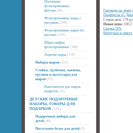
Маленькие
фольгированные
фигуры
(88)
Гирлянда на ленте
Принцессы «С Дне
Фольгированные шары с
Старая цена:
178
ру
рисунком
(298)
Новая цена:
160.2
Скидка 10%
Фольгированные шары без
Вернуться к списку
рисунка
(218)
Шары-цифры
фольгированные
(368)
Ходячие шары
(110)
Наборы шаров
(423)
Стойки, трубочки, зажимы,
грузики и аксессуары для
шаров
(35)
Наполнители для шаров,
конфетти
(35)
ДЕТСКИЕ ПОДАРОЧНЫЕ
НАБОРЫ, ТОВАРЫ ДЛЯ
ПОДАРКОВ
(334)
Подарочные наборы для
детей
(46)
Постельное белье для детей
(3)