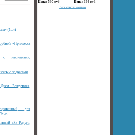
Цена:
580
руб.
Цена:
634
руб.
Весь список новинок
ссы» (1шт)
рубной «Принцесса
 с наклейками,
цессы с подвесами
 Днем Рождения»,
.
гированный, для
76 см
анный «8» Радуга,