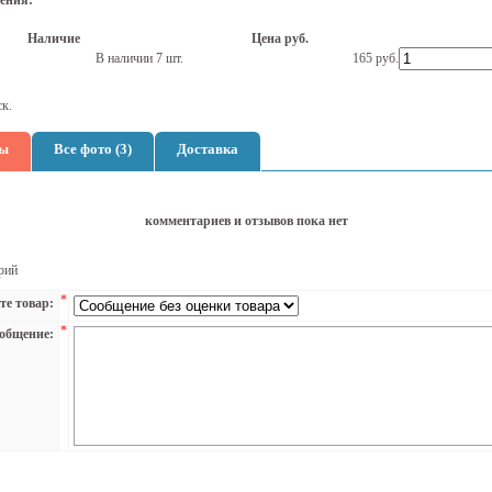
ения:
Наличие
Цена руб.
В наличии 7 шт.
165
руб.
ск.
ы
Все фото (3)
Доставка
комментариев и отзывов пока нет
рий
*
те товар:
*
общение: