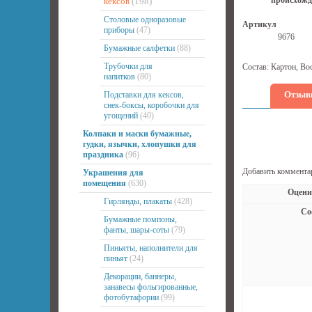
происхожд
кексов
(198)
Столовые одноразовые
Артикул
приборы
(47)
9676
Бумажные салфетки
(88)
Трубочки для
Состав: Картон, Во
напитков
(80)
Отзыв
Подставки для кексов,
снек-боксы, коробочки для
угощений
(40)
Колпаки и маски бумажные,
гудки, язычки, хлопушки для
праздника
(96)
Добавить коммента
Украшения для
помещения
(630)
Оцени
Гирлянды, плакаты
(428)
Со
Бумажные помпоны,
фанты, шары-соты
(79)
Пиньяты, наполнители для
пиньят
(24)
Декорации, баннеры,
занавесы фольгированные,
фотобутафории
(99)