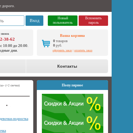
е дорого.
Новый
Вспомнить
Вход
пользователь
пароль
 звонок
Ваша корзина
92-38-62
0
товаров
с 10.00 до 20.00.
0
руб.
одные дни.
оформить заказ
|
оплатить заказ
о
Контакты
Популярное
сы» (+2 свечки)
девочки-подростка
очка