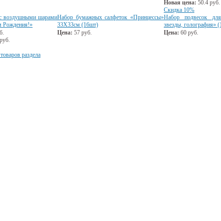
Новая цена:
50.4
руб.
Скидка 10%
 с воздушными шарами
Набор бумажных салфеток «Принцессы»
Набор подвесок дл
м Рождения!»
33Х33см (16шт)
звезды, голография» (
б.
Цена:
57
руб.
Цена:
60
руб.
руб.
 товаров раздела