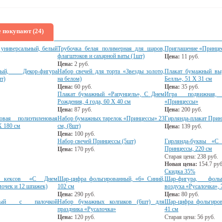
 покупают (24)
универсальный, белый
Трубочка белая полимерная для шаров,
Приглашение «Принце
флагштоков и сахарной ваты (1шт)
Цена:
11
руб.
Цена:
2
руб.
ый, Декор-фигура
Набор свечей для торта «Звезды золото,
Плакат бумажный вы
т)
на белом)
Белль», 51 Х 31 см
Цена:
60
руб.
Цена:
35
руб.
Плакат бумажный «Рапунцель», С Днем
Игра подвижная,
Рождения, 4 года, 60 Х 40 см
«Принцессы»
Цена:
87
руб.
Цена:
200
руб.
овая полиэтиленовая
Набор бумажных тарелок «Принцессы» 23
Гирлянда-плакат Прин
Х 180 см
см, (8шт)
Цена:
139
руб.
Цена:
100
руб.
Набор свечей Принцессы (5шт)
Гирлянда-буквы «С
Принцессы, 220 см
Цена:
170
руб.
Старая цена:
238
руб.
Новая цена:
154.7
руб
Скидка 35%
я кексов «С Днем
Шар-цифра фольгированный, «6» Синий,
Шар-фигура, фоль
мочек и 12 шпажек)
102 см
воздуха «Русалочка», 
Цена:
290
руб.
Цена:
80
руб.
анный с палочкой
Набор бумажных колпаков (6шт) для
Шар-цифра фольгиров
праздника «Русалочка»
41 см
Цена:
120
руб.
Старая цена:
56
руб.