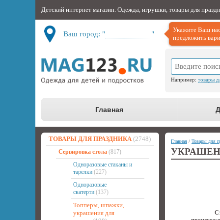
Детский интернет магазин. Одежда, игрушки, товары для празд
Укажите Ваш нас
Ваш город: "
Не определён
"
предложить вари
Например:
товары д
Главная
Д
ТОВАРЫ ДЛЯ ПРАЗДНИКА
(2748)
Главная
/
Товары для п
УКРАШЕНИ
Сервировка стола
(817)
Одноразовые стаканы и
тарелки
(227)
Одноразовые
скатерти
(137)
Топперы, шпажки,
украшения для
С