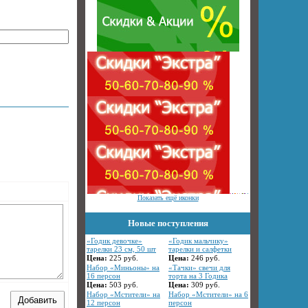
Показать ещё иконки
Новые поступления
«Годик девочке»
«Годик мальчику»
тарелки 23 см, 50 шт
тарелки и салфетки
Цена:
225
руб.
Цена:
246
руб.
Набор «Миньоны» на
«Тачки» свечи для
16 персон
торта на 3 Годика
Цена:
503
руб.
Цена:
309
руб.
Набор «Мстители» на
Набор «Мстители» на 6
12 персон
персон