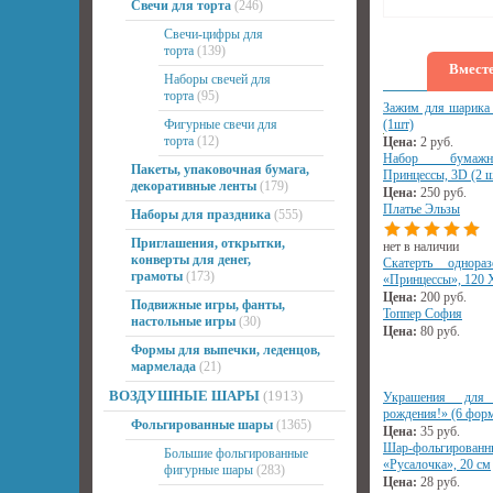
Свечи для торта
(246)
Свечи-цифры для
торта
(139)
Вместе
Наборы свечей для
торта
(95)
Зажим для шарика 
Фигурные свечи для
(1шт)
торта
(12)
Цена:
2
руб.
Набор бумажн
Пакеты, упаковочная бумага,
Принцессы, 3D (2 ш
декоративные ленты
(179)
Цена:
250
руб.
Платье Эльзы
Наборы для праздника
(555)
Приглашения, открытки,
нет в наличии
конверты для денег,
Скатерть однораз
грамоты
(173)
«Принцессы», 120 
Цена:
200
руб.
Подвижные игры, фанты,
Топпер София
настольные игры
(30)
Цена:
80
руб.
Формы для выпечки, леденцов,
мармелада
(21)
ВОЗДУШНЫЕ ШАРЫ
(1913)
Украшения дл
рождения!» (6 фор
Фольгированные шары
(1365)
Цена:
35
руб.
Шар-фольгиров
Большие фольгированные
«Русалочка», 20 см
фигурные шары
(283)
Цена:
28
руб.