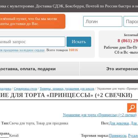
ника с мультгероями. Доставка СДЭК, Боксберри, Почтой по России быстро и н
елённый пункт, что бы мы могли
анты доставки до Вас.
Бесплатный
8 (861) 2
Искать
Рабочие дни Пн-Пт 
ля праздника холодное сердце
. Всего товаров
16016
Сб и Вс -вых
оставка, оплата, подарки
Это интересн
раздника
/
Сервировка стола
/
Топперы, шпажки, украшения для кексов
/ Украшение для торта «Принцес
Е ДЛЯ ТОРТА «ПРИНЦЕССЫ» (+2 СВЕЧКИ)
Украшение для торта «Принцессы» (+2 свечки)
Тип:
Свеча для торта, Товар для праздника
Пол:
Для девочки
,
Для 
трана
Китай
Торговая марка:
Принцессы
,
Русал