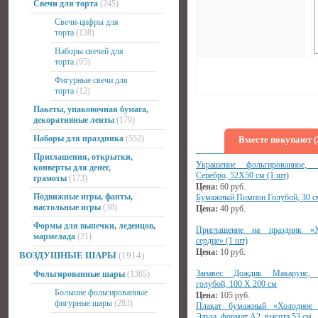
Свечи для торта
(245)
Свечи-цифры для
торта
(138)
Наборы свечей для
торта
(95)
Фигурные свечи для
торта
(12)
Пакеты, упаковочная бумага,
декоративные ленты
(179)
Наборы для праздника
(552)
Вместе покупают (
Приглашения, открытки,
Украшение фольгированное, «
конверты для денег,
Серебро, 52Х50 см (1 шт)
грамоты
(173)
Цена:
60
руб.
Подвижные игры, фанты,
Бумажный Помпон Голубой, 30 см
настольные игры
(30)
Цена:
40
руб.
Формы для выпечки, леденцов,
Приглашение на праздник «Х
мармелада
(21)
сердце» (1 шт)
Цена:
10
руб.
ВОЗДУШНЫЕ ШАРЫ
(1914)
Занавес Дождик Макарунс, 
Фольгированные шары
(1365)
голубой, 100 Х 200 см
Большие фольгированные
Цена:
105
руб.
фигурные шары
(283)
Плакат бумажный «Холодное с
Эльза, формат А2, высота 53 см