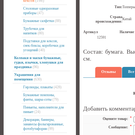
кексов
(198)
Тип:
Топперы
Столовые одноразовые
приборы
(47)
Страна
Китай
Бумажные салфетки
(88)
происхождения:
Трубочки для
Артикул
Наличие
напитков
(80)
12591
Подставки для кексов,
снек-боксы, коробочки для
угощений
(40)
Состав: бумага. Вы
см.
Колпаки и маски бумажные,
гудки, язычки, хлопушки для
праздника
(96)
Отзывы
Все
Украшения для
помещения
(630)
Гирлянды, плакаты
(428)
Бумажные помпоны,
фанты, шары-соты
(79)
Пиньяты, наполнители для
Добавить коммента
пиньят
(24)
*
Оцените товар:
Декорации, баннеры,
занавесы фольгированные,
*
Сообщение:
фотобутафории
(99)