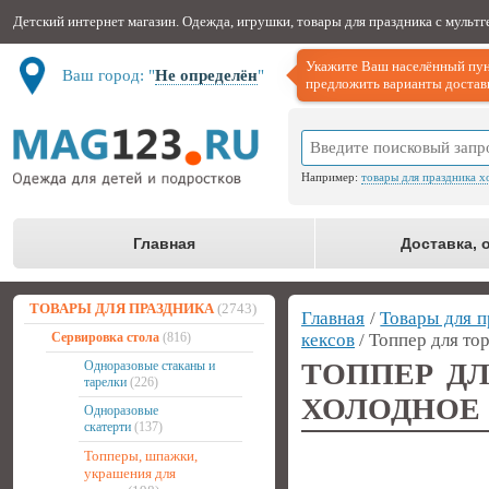
Детский интернет магазин. Одежда, игрушки, товары для праздника с мульт
Укажите Ваш населённый пун
Ваш город: "
Не определён
"
предложить варианты доставк
Например:
товары для праздника х
Главная
Доставка, 
ТОВАРЫ ДЛЯ ПРАЗДНИКА
(2743)
Главная
/
Товары для п
Сервировка стола
(816)
кексов
/ Топпер для то
ТОППЕР ДЛ
Одноразовые стаканы и
тарелки
(226)
ХОЛОДНОЕ 
Одноразовые
скатерти
(137)
Топперы, шпажки,
украшения для