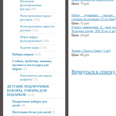
Маленькие
Цена:
79
руб.
фольгированные
фигуры
(88)
Набор бумажных тарелок 
Фольгированные шары с
горошек на розовом» 23 см (6шт)
рисунком
(298)
Цена:
55
руб.
Фольгированные шары без
Бумага упаковочная «С днем ро
рисунка
(218)
Холодное сердце, 50Х70 см (1 шт
Цена:
24
руб.
Шары-цифры
фольгированные
(368)
Ходячие шары
(110)
Топпер «Эльза и Анна» (1 шт)
Наборы шаров
(424)
Цена:
86
руб.
Стойки, трубочки, зажимы,
грузики и аксессуары для
шаров
(35)
Вернуться к списку
Наполнители для шаров,
конфетти
(35)
ДЕТСКИЕ ПОДАРОЧНЫЕ
НАБОРЫ, ТОВАРЫ ДЛЯ
ПОДАРКОВ
(334)
Подарочные наборы для
детей
(46)
Постельное белье для детей
(3)