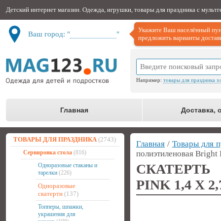
Детский интернет магазин. Одежда, игрушки, товары для праздника с мульт
Укажите Ваш населённый пун
Ваш город: "
Не определён
"
предложить варианты доставк
Например:
товары для праздника х
Главная
Доставка, 
ТОВАРЫ ДЛЯ ПРАЗДНИКА
(2743)
Главная
/
Товары для п
Сервировка стола
(816)
полиэтиленовая Bright 
СКАТЕРТЬ
Одноразовые стаканы и
тарелки
(226)
PINK 1,4 Х 2
Одноразовые
скатерти
(137)
Топперы, шпажки,
украшения для