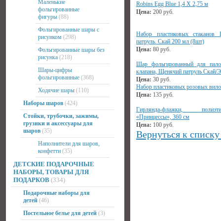
Маленькие
Robins Egg Blue 1,4 Х 2,75 м
фольгированные
Цена:
200
руб.
фигуры
(88)
Фольгированные шары с
Набор пластиковых стаканов 
рисунком
(298)
патруль. Скай 200 мл (8шт)
Цена:
80
руб.
Фольгированные шары без
рисунка
(218)
Шар фольгированный для пало
Шары-цифры
клапана, Щенячий патруль Скай/Э
фольгированные
(368)
Цена:
30
руб.
Набор пластиковых розовых вило
Ходячие шары
(110)
Цена:
135
руб.
Наборы шаров
(424)
Гирлянда-флажки, полиэтил
Стойки, трубочки, зажимы,
«Принцессы», 360 см
грузики и аксессуары для
Цена:
100
руб.
шаров
(35)
Вернуться к списку
Наполнители для шаров,
конфетти
(35)
ДЕТСКИЕ ПОДАРОЧНЫЕ
НАБОРЫ, ТОВАРЫ ДЛЯ
ПОДАРКОВ
(334)
Подарочные наборы для
детей
(46)
Постельное белье для детей
(3)