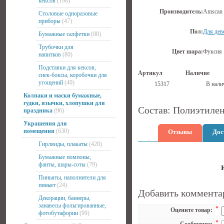
кексов
(198)
Производитель:
Amscan
Столовые одноразовые
приборы
(47)
Пол:
Для дев
Бумажные салфетки
(88)
Трубочки для
Цвет шара:
Фуксия
напитков
(80)
Подставки для кексов,
Артикул
Наличие
снек-боксы, коробочки для
угощений
(40)
15317
В нали
Колпаки и маски бумажные,
гудки, язычки, хлопушки для
Состав: Полиэтилен.
праздника
(96)
Украшения для
помещения
(630)
Отзывы
Дос
Гирлянды, плакаты
(428)
Бумажные помпоны,
фанты, шары-соты
(79)
Пиньяты, наполнители для
пиньят
(24)
Добавить коммента
Декорации, баннеры,
занавесы фольгированные,
*
Оцените товар:
фотобутафории
(99)
*