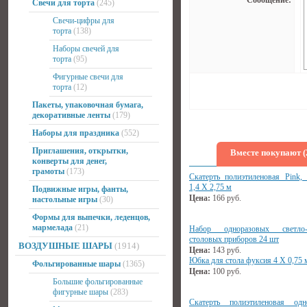
Сообщение:
Свечи для торта
(245)
Свечи-цифры для
торта
(138)
Наборы свечей для
торта
(95)
Фигурные свечи для
торта
(12)
Пакеты, упаковочная бумага,
декоративные ленты
(179)
Наборы для праздника
(552)
Приглашения, открытки,
Вместе покупают (
конверты для денег,
грамоты
(173)
Скатерть полиэтиленовая Pink, 
1,4 Х 2,75 м
Подвижные игры, фанты,
Цена:
166
руб.
настольные игры
(30)
Формы для выпечки, леденцов,
мармелада
(21)
Набор одноразовых светло-
столовых приборов 24 шт
ВОЗДУШНЫЕ ШАРЫ
(1914)
Цена:
143
руб.
Юбка для стола фуксия 4 Х 0,75 
Фольгированные шары
(1365)
Цена:
100
руб.
Большие фольгированные
фигурные шары
(283)
Скатерть полиэтиленовая одн