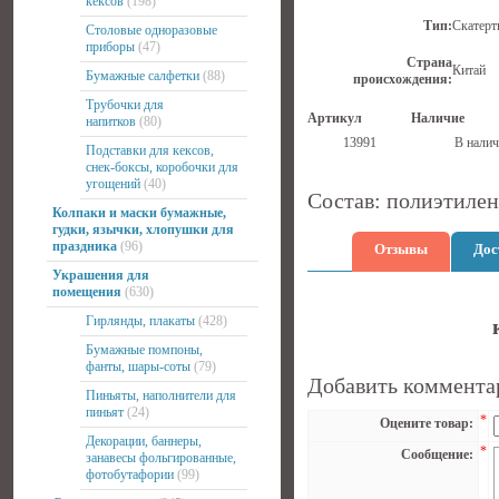
кексов
(198)
Тип:
Скатерт
Столовые одноразовые
приборы
(47)
Страна
Китай
Бумажные салфетки
(88)
происхождения:
Трубочки для
Артикул
Наличие
напитков
(80)
13991
В налич
Подставки для кексов,
снек-боксы, коробочки для
угощений
(40)
Состав: полиэтилен
Колпаки и маски бумажные,
гудки, язычки, хлопушки для
праздника
(96)
Отзывы
Дос
Украшения для
помещения
(630)
Гирлянды, плакаты
(428)
Бумажные помпоны,
фанты, шары-соты
(79)
Добавить коммента
Пиньяты, наполнители для
пиньят
(24)
*
Оцените товар:
Декорации, баннеры,
*
Сообщение:
занавесы фольгированные,
фотобутафории
(99)