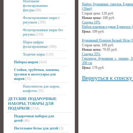
Маленькие
Набор бумажных тарелок Едино
фольгированные
(10шт)
фигуры
(88)
Старая цена:
120
руб.
Фольгированные шары с
Новая цена:
108
руб.
рисунком
(298)
Скидка 10%
Набор язычков-гудков Единорог 
Фольгированные шары без
Цена:
109
руб.
рисунка
(218)
Бумажный Помпон Белый 30см (1
Шары-цифры
Старая цена:
109
руб.
фольгированные
(368)
Новая цена:
70.85
руб.
Скидка 35%
Ходячие шары
(110)
Гирлянда бумажная с тишью, Е
Наборы шаров
(424)
200 см
Цена:
178
руб.
Стойки, трубочки, зажимы,
грузики и аксессуары для
Вернуться к списку
шаров
(35)
Наполнители для шаров,
конфетти
(35)
ДЕТСКИЕ ПОДАРОЧНЫЕ
НАБОРЫ, ТОВАРЫ ДЛЯ
ПОДАРКОВ
(334)
Подарочные наборы для
детей
(46)
Постельное белье для детей
(3)