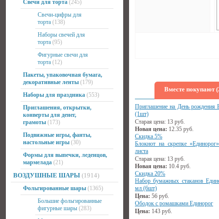
Свечи для торта
(245)
Свечи-цифры для
торта
(138)
Наборы свечей для
торта
(95)
Фигурные свечи для
торта
(12)
Пакеты, упаковочная бумага,
декоративные ленты
(179)
Вместе покупают (
Наборы для праздника
(553)
Приглашение на День рождения 
Приглашения, открытки,
(1шт)
конверты для денег,
Старая цена:
13
руб.
грамоты
(173)
Новая цена:
12.35
руб.
Подвижные игры, фанты,
Скидка 5%
настольные игры
(30)
Блокнот на скрепке «Единорог
листа
Формы для выпечки, леденцов,
Старая цена:
13
руб.
мармелада
(21)
Новая цена:
10.4
руб.
Скидка 20%
ВОЗДУШНЫЕ ШАРЫ
(1914)
Набор бумажных стаканов Един
Фольгированные шары
(1365)
мл (6шт)
Цена:
56
руб.
Большие фольгированные
Ободок с ромашками Единорог
фигурные шары
(283)
Цена:
143
руб.