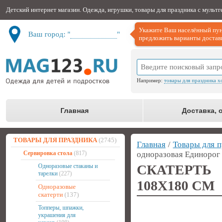
Детский интернет магазин. Одежда, игрушки, товары для праздника с мульт
Укажите Ваш населённый пун
Ваш город: "
Не определён
"
предложить варианты доставк
Например:
товары для праздника х
Главная
Доставка, 
ТОВАРЫ ДЛЯ ПРАЗДНИКА
(2745)
Главная
/
Товары для п
Сервировка стола
(817)
одноразовая Единорог
СКАТЕРТ
Одноразовые стаканы и
тарелки
(227)
108Х180 СМ
Одноразовые
скатерти
(137)
Топперы, шпажки,
украшения для