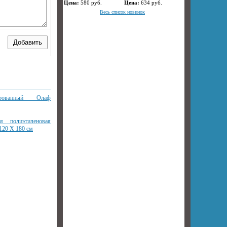
Цена:
580
руб.
Цена:
634
руб.
Весь список новинок
рованный Олаф
ая полиэтиленовая
120 Х 180 см