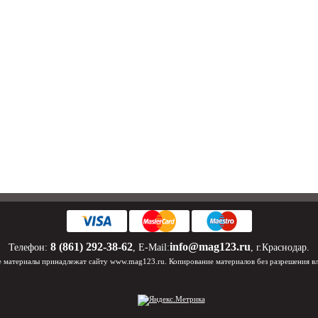
8 (861) 292-38-62
info@mag123.ru
Телефон:
, E-Mail:
, г.Краснодар.
 материалы принадлежат сайту www.mag123.ru. Копирование материалов без разрешения в