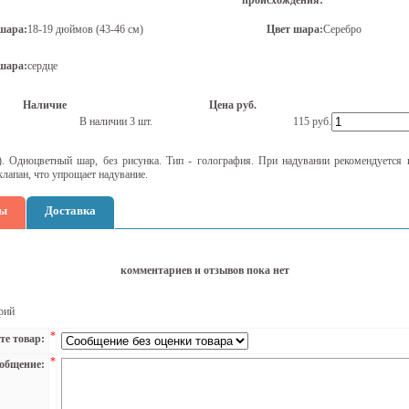
происхождения:
шара:
18-19 дюймов (43-46 см)
Цвет шара:
Серебро
шара:
сердце
Наличие
Цена руб.
В наличии 3 шт.
115
руб.
). Одноцветный шар, без рисунка. Тип - голография. При надувании рекомендуется и
лапан, что упрощает надувание.
ы
Доставка
комментариев и отзывов пока нет
рий
*
те товар:
*
общение: