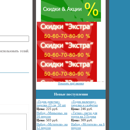
спользовать гелий.
Показать ещё иконки
Новые поступления
«Годик девочке»
«Годик мальчику»
тарелки 23 см, 50 шт
тарелки и салфетки
Цена:
225
руб.
Цена:
246
руб.
Набор «Миньоны» на
«Тачки» свечи для
16 персон
торта на 3 Годика
Цена:
503
руб.
Цена:
309
руб.
Набор «Мстители» на
Набор «Мстители» на 6
12 персон
персон