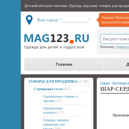
Детский интернет магазин. Одежда, игрушки, товары для празд
Укажите Ваш нас
Ваш город: "
Не определён
"
предложить вари
Например:
товары д
Главная
Д
ТОВАРЫ ДЛЯ ПРАЗДНИКА
(2748)
Главная
/
Воздушные 
ШАР-СЕРД
Сервировка стола
(817)
Одноразовые стаканы и
тарелки
(227)
Одноразовые
скатерти
(137)
Производи
Топперы, шпажки,
украшения для
кексов
(198)