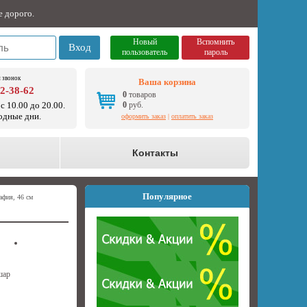
е дорого.
Новый
Вспомнить
Вход
пользователь
пароль
 звонок
Ваша корзина
92-38-62
0
товаров
с 10.00 до 20.00.
0
руб.
одные дни.
оформить заказ
|
оплатить заказ
о
Контакты
Популярное
афия, 46 см
шар