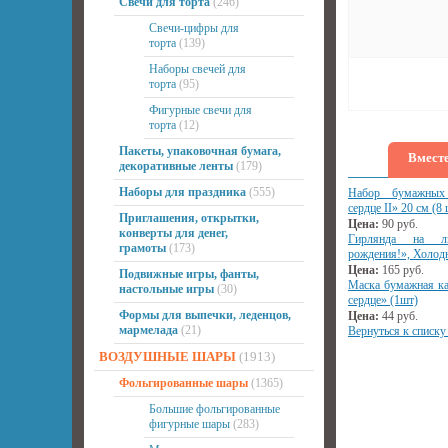
Свечи для торта
(246)
Свечи-цифры для
торта
(139)
Наборы свечей для
торта
(95)
Фигурные свечи для
торта
(12)
Пакеты, упаковочная бумага,
Вместе
декоративные ленты
(179)
Наборы для праздника
(555)
Набор бумажных
сердце II» 20 см (8 
Приглашения, открытки,
Цена:
90
руб.
конверты для денег,
Гирлянда на 
грамоты
(173)
рождения!», Холодн
Цена:
165
руб.
Подвижные игры, фанты,
Маска бумажная ка
настольные игры
(30)
сердце» (1шт)
Формы для выпечки, леденцов,
Цена:
44
руб.
мармелада
(21)
Вернуться к списку
ВОЗДУШНЫЕ ШАРЫ
(1913)
Фольгированные шары
(1365)
Большие фольгированные
фигурные шары
(283)