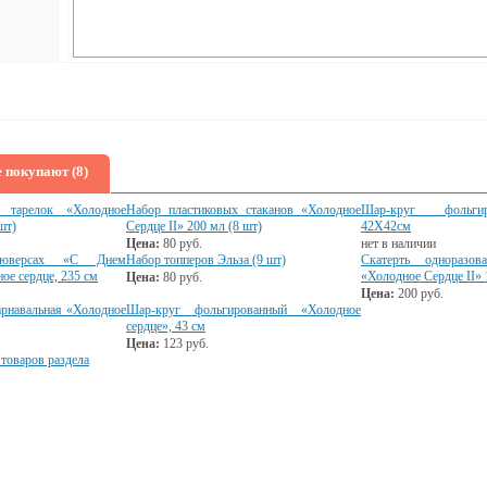
 покупают (8)
 тарелок «Холодное
Набор пластиковых стаканов «Холодное
Шар-круг фольги
шт)
Сердце II» 200 мл (8 шт)
42Х42см
Цена:
80
руб.
нет в наличии
люверсах «С Днем
Набор топперов Эльза (9 шт)
Скатерть одноразов
ое сердце, 235 см
«Холодное Сердце II» 
Цена:
80
руб.
Цена:
200
руб.
рнавальная «Холодное
Шар-круг фольгированный «Холодное
сердце», 43 см
Цена:
123
руб.
 товаров раздела