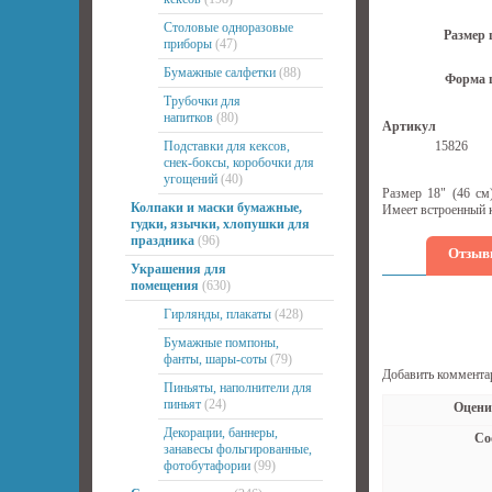
Столовые одноразовые
Размер 
приборы
(47)
Бумажные салфетки
(88)
Форма 
Трубочки для
напитков
(80)
Артикул
Подставки для кексов,
15826
снек-боксы, коробочки для
угощений
(40)
Размер 18" (46 см
Колпаки и маски бумажные,
Имеет встроенный к
гудки, язычки, хлопушки для
праздника
(96)
Отзыв
Украшения для
помещения
(630)
Гирлянды, плакаты
(428)
Бумажные помпоны,
фанты, шары-соты
(79)
Добавить коммента
Пиньяты, наполнители для
пиньят
(24)
Оцени
Декорации, баннеры,
Со
занавесы фольгированные,
фотобутафории
(99)