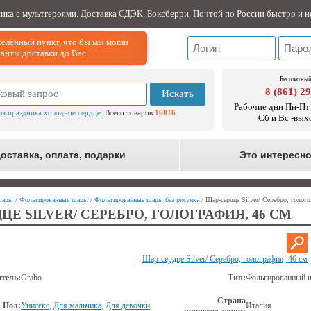
ника с мультгероями. Доставка СДЭК, Боксберри, Почтой по России быстро и н
елённый пункт, что бы мы могли
анты доставки до Вас.
Бесплатный
8 (861) 2
Искать
Рабочие дни Пн-Пт 
ля праздника холодное сердце
. Всего товаров
16016
Сб и Вс -вых
оставка, оплата, подарки
Это интересн
шары
/
Фольгированные шары
/
Фольгированные шары без рисунка
/ Шар-сердце Silver/ Серебро, гологр
ЦЕ SILVER/ СЕРЕБРО, ГОЛОГРАФИЯ, 46 СМ
Шар-сердце Silver/ Серебро, голография, 46 см
тель:
Grabo
Тип:
Фольгированный 
Страна
Пол:
Унисекс
,
Для мальчика
,
Для девочки
Италия