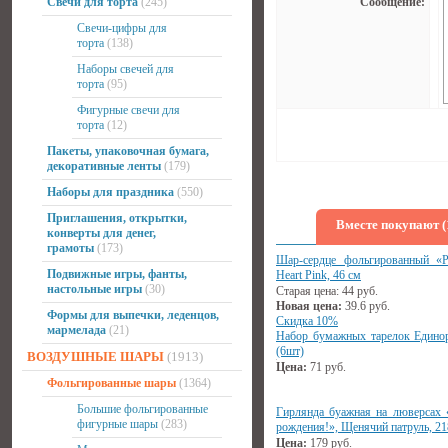
Свечи для торта
(245)
Сообщение:
Свечи-цифры для
торта
(138)
Наборы свечей для
торта
(95)
Фигурные свечи для
торта
(12)
Пакеты, упаковочная бумага,
декоративные ленты
(179)
Наборы для праздника
(550)
Приглашения, открытки,
Вместе покупают (
конверты для денег,
грамоты
(173)
Шар-сердце фольгированный «
Подвижные игры, фанты,
Heart Pink, 46 см
настольные игры
(30)
Старая цена:
44
руб.
Новая цена:
39.6
руб.
Формы для выпечки, леденцов,
Скидка 10%
мармелада
(21)
Набор бумажных тарелок Едино
(6шт)
ВОЗДУШНЫЕ ШАРЫ
(1913)
Цена:
71
руб.
Фольгированные шары
(1364)
Большие фольгированные
Гирлянда буажная на люверсах
фигурные шары
(283)
рождения!», Щенячий патруль, 21
Цена:
179
руб.