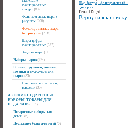
Маленькие
Шар-фигура, фольгированный 
фольгированные
единорог»
фигуры
(88)
Цена:
145
руб.
Вернуться к списку
Фольгированные шары с
рисунком
(298)
Фольгированные шары
без рисунка
(218)
Шары-цифры
фольгированные
(367)
Ходячие шары
(110)
Наборы шаров
(424)
Стойки, трубочки, зажимы,
грузики и аксессуары для
шаров
(35)
Наполнители для шаров,
конфетти
(35)
ДЕТСКИЕ ПОДАРОЧНЫЕ
НАБОРЫ, ТОВАРЫ ДЛЯ
ПОДАРКОВ
(334)
Подарочные наборы для
детей
(46)
Постельное белье для детей
(3)