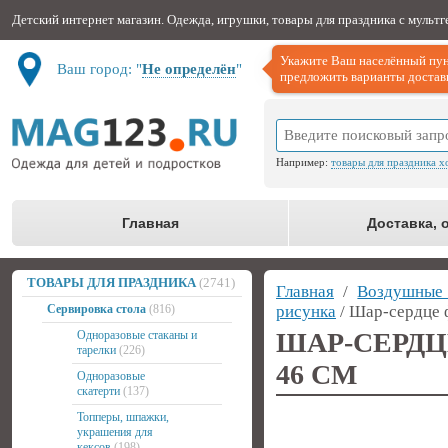
Детский интернет магазин. Одежда, игрушки, товары для праздника с мульт
Укажите Ваш населённый пун
Ваш город: "
Не определён
"
предложить варианты доставк
Например:
товары для праздника х
Главная
Доставка, 
ТОВАРЫ ДЛЯ ПРАЗДНИКА
(2741)
Главная
/
Воздушные
Сервировка стола
(816)
рисунка
/ Шар-сердце 
ШАР-СЕРД
Одноразовые стаканы и
тарелки
(226)
46 СМ
Одноразовые
скатерти
(137)
Топперы, шпажки,
украшения для
кексов
(198)