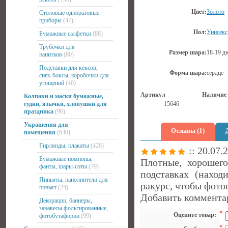
Цвет:
Золото
Столовые одноразовые
приборы
(47)
Пол:
Унисекс
Бумажные салфетки
(88)
Трубочки для
Размер шара:
18-19 д
напитков
(80)
Подставки для кексов,
Форма шара:
сердце
снек-боксы, коробочки для
угощений
(40)
Артикул
Наличие
Колпаки и маски бумажные,
гудки, язычки, хлопушки для
15646
праздника
(96)
Украшения для
Отзывы (1)
помещения
(630)
Гирлянды, плакаты
(428)
:: 20.07.2
Бумажные помпоны,
Плотные, хорошег
фанты, шары-соты
(79)
подставках (наход
Пиньяты, наполнители для
ракурс, чтобы фото
пиньят
(24)
Добавить коммента
Декорации, баннеры,
занавесы фольгированные,
*
Оцените товар:
фотобутафории
(99)
*