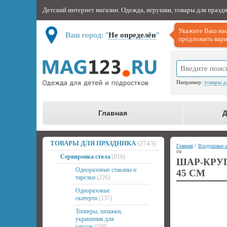
Детский интернет магазин. Одежда, игрушки, товары для празд
Укажите Ваш нас
Ваш город: "
Не определён
"
предложить вари
Например:
товары д
Главная
Д
ТОВАРЫ ДЛЯ ПРАЗДНИКА
(2743)
Главная
/
Воздушные 
см
Сервировка стола
(816)
ШАР-КРУ
Одноразовые стаканы и
45 СМ
тарелки
(226)
Одноразовые
скатерти
(137)
Топперы, шпажки,
украшения для
кексов
(198)