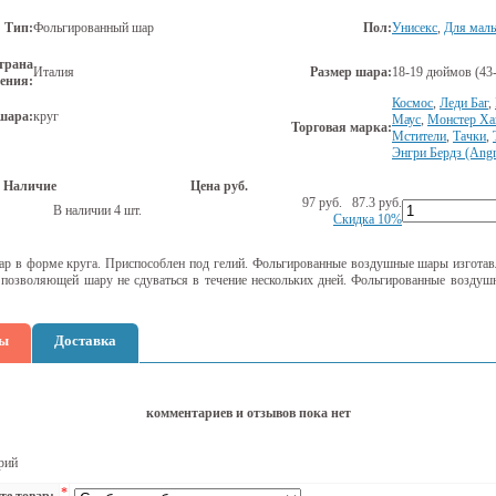
Тип:
Фольгированный шар
Пол:
Унисекс
,
Для маль
трана
Италия
Размер шара:
18-19 дюймов (43-
ения:
Космос
,
Леди Баг
,
шара:
круг
Маус
,
Монстер Хай
Торговая марка:
Мстители
,
Тачки
,
Энгри Бердз (Angr
Наличие
Цена руб.
97 руб.
87.3
руб.
В наличии 4 шт.
Скидка 10%
р в форме круга. Приспособлен под гелий. Фольгированные воздушные шары изготав
 позволяющей шару не сдуваться в течение нескольких дней. Фольгированные возду
ы
Доставка
комментариев и отзывов пока нет
рий
*