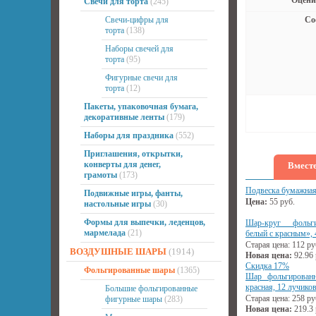
Оцени
Свечи для торта
(245)
Свечи-цифры для
Со
торта
(138)
Наборы свечей для
торта
(95)
Фигурные свечи для
торта
(12)
Пакеты, упаковочная бумага,
декоративные ленты
(179)
Наборы для праздника
(552)
Приглашения, открытки,
конверты для денег,
Вместе
грамоты
(173)
Подвеска бумажная
Подвижные игры, фанты,
Цена:
55
руб.
настольные игры
(30)
Формы для выпечки, леденцов,
Шар-круг фольг
мармелада
(21)
белый с красным», 
Старая цена:
112
ру
ВОЗДУШНЫЕ ШАРЫ
(1914)
Новая цена:
92.96
Скидка 17%
Фольгированные шары
(1365)
Шар фольгированн
красная, 12 лучиков
Большие фольгированные
Старая цена:
258
ру
фигурные шары
(283)
Новая цена:
219.3