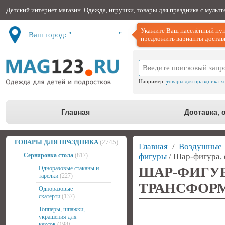
Детский интернет магазин. Одежда, игрушки, товары для праздника с мульт
Укажите Ваш населённый пун
Ваш город: "
Не определён
"
предложить варианты доставк
Например:
товары для праздника х
Главная
Доставка, 
ТОВАРЫ ДЛЯ ПРАЗДНИКА
(2745)
Главная
/
Воздушные
Сервировка стола
(817)
фигуры
/ Шар-фигура,
ШАР-ФИГ
Одноразовые стаканы и
тарелки
(227)
ТРАНСФОРМ
Одноразовые
скатерти
(137)
Топперы, шпажки,
украшения для
кексов
(198)