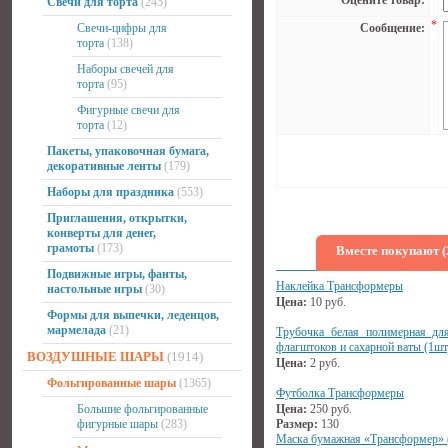
Оцените товар:
Свечи для торта
(245)
*
Свечи-цифры для
Сообщение:
торта
(138)
Наборы свечей для
торта
(95)
Фигурные свечи для
торта
(12)
Пакеты, упаковочная бумага,
декоративные ленты
(179)
Наборы для праздника
(553)
Приглашения, открытки,
конверты для денег,
грамоты
(173)
Вместе покупают (
Подвижные игры, фанты,
Наклейка Трансформеры
настольные игры
(30)
Цена:
10
руб.
Формы для выпечки, леденцов,
мармелада
(21)
Трубочка белая полимерная дл
флагштоков и сахарной ваты (1шт
ВОЗДУШНЫЕ ШАРЫ
(1914)
Цена:
2
руб.
Фольгированные шары
(1365)
Футболка Трансформеры
Большие фольгированные
Цена:
250
руб.
фигурные шары
(283)
Размер:
130
Маска бумажная «Трансформер» 