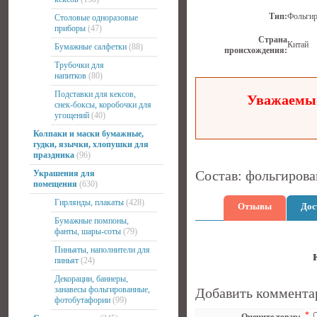
Тип:
Фольги
Столовые одноразовые
приборы
(47)
Страна
Китай
Бумажные салфетки
(88)
происхождения:
Трубочки для
напитков
(80)
Подставки для кексов,
Уважаемые
снек-боксы, коробочки для
угощений
(40)
Колпаки и маски бумажные,
гудки, язычки, хлопушки для
праздника
(96)
Состав: фольгирова
Украшения для
помещения
(630)
Гирлянды, плакаты
(428)
Отзывы
Дос
Бумажные помпоны,
фанты, шары-соты
(79)
Пиньяты, наполнители для
пиньят
(24)
Декорации, баннеры,
занавесы фольгированные,
Добавить коммента
фотобутафории
(99)
*