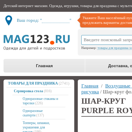
Детский интернет магазин. Одежда, игрушки, товары для праздника с мульт
Укажите Ваш населённый пун
Ваш город: "
Не определён
"
предложить варианты доставк
Например:
товары для праздника х
Главная
Доставка, 
ТОВАРЫ ДЛЯ ПРАЗДНИКА
(2741)
Главная
/
Воздушные
Сервировка стола
(816)
рисунка
/ Шар-круг фол
ШАР-КРУ
Одноразовые стаканы и
тарелки
(226)
PURPLE ROY
Одноразовые
скатерти
(137)
Топперы, шпажки,
украшения для
кексов
(198)