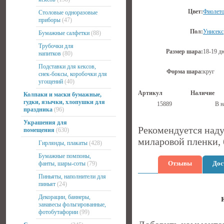
Цвет:
Фиолето
Столовые одноразовые
приборы
(47)
Пол:
Унисекс
Бумажные салфетки
(88)
Трубочки для
Размер шара:
18-19 д
напитков
(80)
Подставки для кексов,
Форма шара:
круг
снек-боксы, коробочки для
угощений
(40)
Артикул
Наличие
Колпаки и маски бумажные,
гудки, язычки, хлопушки для
15889
В н
праздника
(96)
Украшения для
Рекомендуется наду
помещения
(630)
миларовой пленки, 
Гирлянды, плакаты
(428)
Бумажные помпоны,
Отзывы
Дос
фанты, шары-соты
(79)
Пиньяты, наполнители для
пиньят
(24)
Декорации, баннеры,
занавесы фольгированные,
фотобутафории
(99)