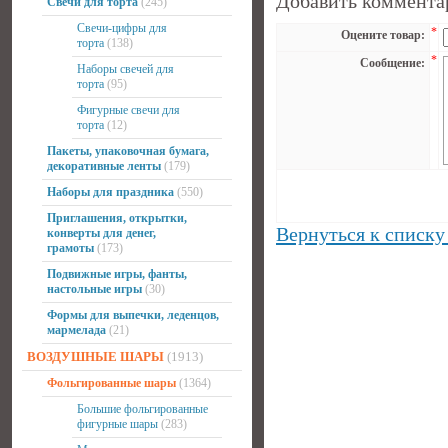
Добавить коммента
Свечи для торта
(245)
Свечи-цифры для
*
Оцените товар:
торта
(138)
*
Сообщение:
Наборы свечей для
торта
(95)
Фигурные свечи для
торта
(12)
Пакеты, упаковочная бумага,
декоративные ленты
(179)
Наборы для праздника
(550)
Приглашения, открытки,
Вернуться к списку
конверты для денег,
грамоты
(173)
Подвижные игры, фанты,
настольные игры
(30)
Формы для выпечки, леденцов,
мармелада
(21)
ВОЗДУШНЫЕ ШАРЫ
(1913)
Фольгированные шары
(1364)
Большие фольгированные
фигурные шары
(283)