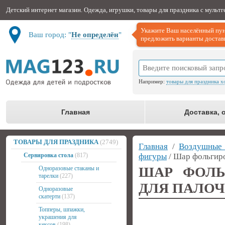
Детский интернет магазин. Одежда, игрушки, товары для праздника с мульт
Укажите Ваш населённый пун
Ваш город: "
Не определён
"
предложить варианты доставк
Например:
товары для праздника х
Главная
Доставка, 
ТОВАРЫ ДЛЯ ПРАЗДНИКА
(2749)
Главная
/
Воздушные
Сервировка стола
(817)
фигуры
/ Шар фольгиро
ШАР ФОЛЬ
Одноразовые стаканы и
тарелки
(227)
ДЛЯ ПАЛОЧ
Одноразовые
скатерти
(137)
Топперы, шпажки,
украшения для
кексов
(198)