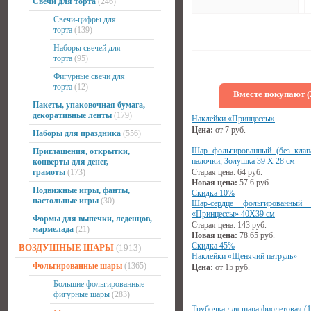
Свечи для торта
(246)
Свечи-цифры для
торта
(139)
Наборы свечей для
торта
(95)
Фигурные свечи для
торта
(12)
Вместе покупают (
Пакеты, упаковочная бумага,
декоративные ленты
(179)
Наклейки «Принцессы»
Цена:
от
7
руб.
Наборы для праздника
(556)
Шар фольгированный (без клап
Приглашения, открытки,
палочки, Золушка 39 Х 28 см
конверты для денег,
грамоты
(173)
Старая цена:
64
руб.
Новая цена:
57.6
руб.
Подвижные игры, фанты,
Скидка 10%
настольные игры
(30)
Шар-сердце фольгированный
«Принцессы» 40Х39 см
Формы для выпечки, леденцов,
Старая цена:
143
руб.
мармелада
(21)
Новая цена:
78.65
руб.
Скидка 45%
ВОЗДУШНЫЕ ШАРЫ
(1913)
Наклейки «Щенячий патруль»
Фольгированные шары
(1365)
Цена:
от
15
руб.
Большие фольгированные
фигурные шары
(283)
Трубочка для шара фиолетовая (1