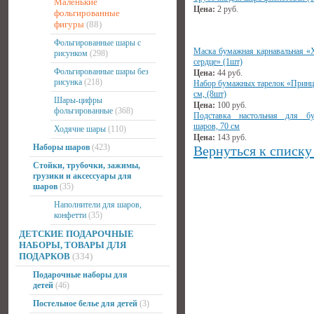
Маленькие
Цена:
2
руб.
фольгированные
фигуры
(88)
Фольгированные шары с
Маска бумажная карнавальная «
рисунком
(298)
сердце» (1шт)
Фольгированные шары без
Цена:
44
руб.
рисунка
(218)
Набор бумажных тарелок «Принц
см, (8шт)
Шары-цифры
Цена:
100
руб.
фольгированные
(368)
Подставка настольная для бу
шаров, 70 см
Ходячие шары
(110)
Цена:
143
руб.
Наборы шаров
(423)
Вернуться к списку
Стойки, трубочки, зажимы,
грузики и аксессуары для
шаров
(35)
Наполнители для шаров,
конфетти
(35)
ДЕТСКИЕ ПОДАРОЧНЫЕ
НАБОРЫ, ТОВАРЫ ДЛЯ
ПОДАРКОВ
(334)
Подарочные наборы для
детей
(46)
Постельное белье для детей
(3)