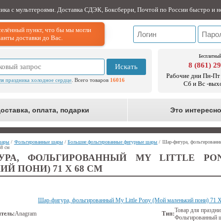
ника с мультгероями. Доставка СДЭК, Боксберри, Почтой по России быстро и н
елённый пункт, что бы мы могли
анты доставки до Вас.
Бесплатный
8 (861) 2
Искать
Рабочие дни Пн-Пт 
ля праздника холодное сердце
. Всего товаров
16016
Сб и Вс -вых
оставка, оплата, подарки
Это интересн
шары
/
Фольгированные шары
/
Большие фольгированные фигурные шары
/ Шар-фигура, фольгированны
68 см
УРА, ФОЛЬГИРОВАННЫЙ MY LITTLE PO
Й ПОНИ) 71 Х 68 СМ
Шар-фигура, фольгированный My Little Pony (Мой маленький пони) 71 Х
Товар для праздни
тель:
Anagram
Тип:
Фольгированный 