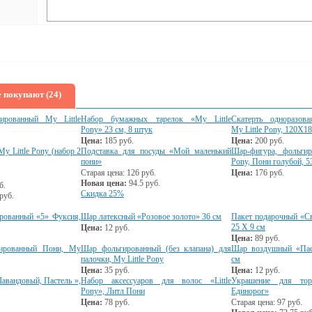
 покупают (24)
ированный My Little
Набор бумажных тарелок «My Little
Скатерть одноразова
Pony» 23 см, 8 штук
My Little Pony, 120Х1
Цена:
185
руб.
Цена:
200
руб.
My Little Pony (набор 2
Подставка для посуды «Мой маленький
Шар-фигура, фольгир
пони»
Pony, Пони голубой, 
Старая цена:
126
руб.
Цена:
176
руб.
Новая цена:
94.5
руб.
б.
Скидка 25%
руб.
рованный «5» Фуксия,
Шар латексный «Розовое золото» 36 см
Пакет подарочный «С
25 Х 9 см
Цена:
12
руб.
Цена:
89
руб.
гированный Пони, My
Шар фольгированный (без клапана) для
Шар воздушный «Пас
палочки, My Little Pony
см
Цена:
35
руб.
Цена:
12
руб.
вандовый, Пастель »,
Набор аксессуаров для волос «Little
Украшение для тор
Pony», Литл Пони
Единорог»
Цена:
78
руб.
Старая цена:
97
руб.