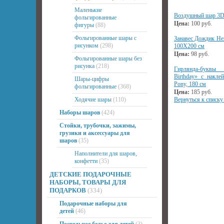
Маленькие
Воздушный шар 3D 
фольгированные
Цена:
100
руб.
фигуры
(88)
Фольгированные шары с
Занавес Дождик Не
рисунком
(298)
100Х200 см
Цена:
98
руб.
Фольгированные шары без
рисунка
(218)
Гирлянда-букв
Birthday» с наклей
Шары-цифры
Pony, 180 см
фольгированные
(368)
Цена:
185
руб.
Ходячие шары
(110)
Вернуться к списку
Наборы шаров
(424)
Стойки, трубочки, зажимы,
грузики и аксессуары для
шаров
(35)
Наполнители для шаров,
конфетти
(35)
ДЕТСКИЕ ПОДАРОЧНЫЕ
НАБОРЫ, ТОВАРЫ ДЛЯ
ПОДАРКОВ
(334)
Подарочные наборы для
детей
(46)