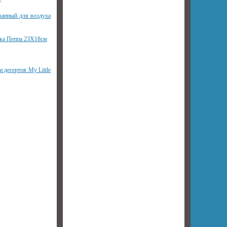
.
ванный для воздуха
ка Пеппа 23Х18см
 десертов My Little