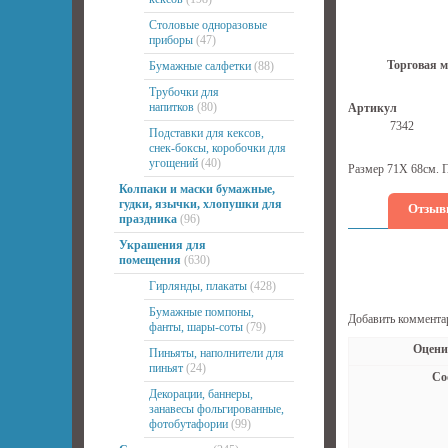
Столовые одноразовые
приборы
(47)
Торговая м
Бумажные салфетки
(88)
Трубочки для
напитков
(80)
Артикул
7342
Подставки для кексов,
снек-боксы, коробочки для
угощений
(40)
Размер 71Х 68см. 
Колпаки и маски бумажные,
гудки, язычки, хлопушки для
Отзыв
праздника
(96)
Украшения для
помещения
(630)
Гирлянды, плакаты
(428)
Бумажные помпоны,
Добавить коммента
фанты, шары-соты
(79)
Оцени
Пиньяты, наполнители для
пиньят
(24)
Со
Декорации, баннеры,
занавесы фольгированные,
фотобутафории
(99)