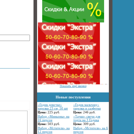
Показать ещё иконки
Новые поступления
«Годик девочке»
«Годик мальчику»
тарелки 23 см, 50 шт
тарелки и салфетки
Цена:
225
руб.
Цена:
246
руб.
Набор «Миньоны» на
«Тачки» свечи для
16 персон
торта на 3 Годика
Цена:
503
руб.
Цена:
309
руб.
Набор «Мстители» на
Набор «Мстители» на 6
12 персон
персон