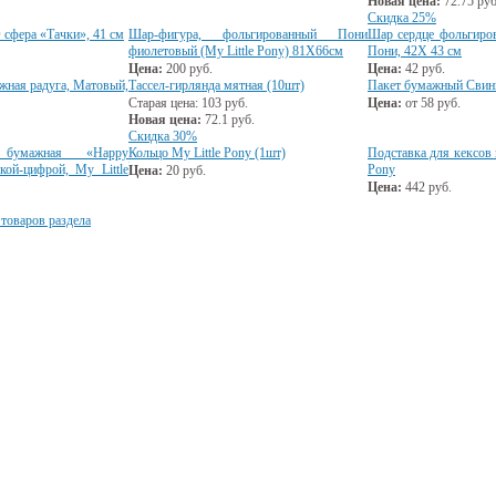
Новая цена:
72.75
руб
Скидка 25%
сфера «Тачки», 41 см
Шар-фигура, фольгированный Пони
Шар сердце фольгиро
фиолетовый (My Little Pony) 81Х66см
Пони, 42Х 43 см
Цена:
200
руб.
Цена:
42
руб.
жная радуга, Матовый,
Тассел-гирлянда мятная (10шт)
Пакет бумажный Свин
Старая цена:
103
руб.
Цена:
от
58
руб.
Новая цена:
72.1
руб.
Скидка 30%
ы бумажная «Happy
Кольцо My Little Pony (1шт)
Подставка для кексов и
кой-цифрой, My Little
Pony
Цена:
20
руб.
Цена:
442
руб.
 товаров раздела