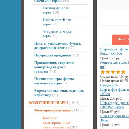
Свечи для торта
(245)
Свечи-цифры для
торта
(138)
Наборы свечей для
торта
(95)
Фигурные свечи для
торта
(12)
Вместе
Пакеты, упаковочная бумага,
декоративные ленты
(179)
Шар-сердце фольг
Pony, 43Х43см
Наборы для праздника
(553)
Цена:
125
руб.
Резинка для волос 
Приглашения, открытки,
шт)
конверты для денег,
грамоты
(173)
Старая цена:
109
ру
Подвижные игры, фанты,
Новая цена:
81.75
настольные игры
(30)
Скидка 25%
Шар-цифра фольги
Формы для выпечки, леденцов,
102 см
мармелада
(21)
Цена:
200
руб.
ВОЗДУШНЫЕ ШАРЫ
(1914)
Шар-сердце фоль
Little Pony, 46см
Фольгированные шары
(1365)
Цена:
90
руб.
Шар воздушный «Ла
Большие
36 см
фольгированные
Цена:
12
руб.
фигурные шары
(283)