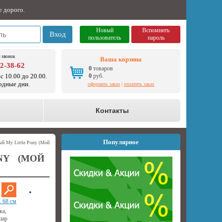
е дорого.
Новый
Вспомнить
Вход
пользователь
пароль
 звонок
Ваша корзина
92-38-62
0
товаров
с 10.00 до 20.00.
0
руб.
одные дни.
оформить заказ
|
оплатить заказ
о
Контакты
Популярное
й My Little Pony (Мой
NY (МОЙ
 68 см
ка,
шар