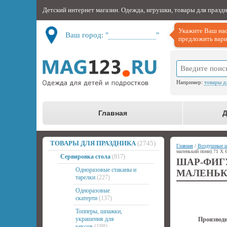
Детский интернет магазин. Одежда, игрушки, товары для празд
Укажите Ваш нас
Ваш город: "
Не определён
"
предложить вари
Например:
товары д
Главная
Д
ТОВАРЫ ДЛЯ ПРАЗДНИКА
(2745)
Главная
/
Воздушные 
маленький пони) 71 Х 
Сервировка стола
(817)
ШАР-ФИГ
Одноразовые стаканы и
МАЛЕНЬКИ
тарелки
(227)
Одноразовые
скатерти
(137)
Топперы, шпажки,
украшения для
Производи
кексов
(198)