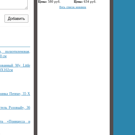
Цена:
580
руб.
Цена:
634
руб.
Весь список новинок
я, полиэтиленовая,
80 см
ованный My Little
53Х102см
винка Пеппа», 35 Х
тель Розовый», 36
та «Принцесса и