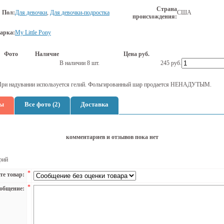
Страна
Пол:
Для девочки
,
Для девочки-подростка
США
происхождения:
арка:
My Little Pony
Фото
Наличие
Цена руб.
В наличии 8 шт.
245
руб.
При надувании используется гелий. Фольгированный шар продается НЕНАДУТЫМ.
ы
Все фото (2)
Доставка
комментариев и отзывов пока нет
рий
*
те товар:
*
общение: