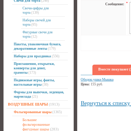
Свечи для торта
(246)
*
Сообщение:
Свечи-цифры для
торта
(139)
Наборы свечей для
торта
(95)
Фигурные свечи для
торта
(12)
Пакеты, упаковочная бумага,
декоративные ленты
(179)
Наборы для праздника
(556)
Приглашения, открытки,
конверты для денег,
Вместе покупают (
грамоты
(173)
Ободок-ушки Мышка
Подвижные игры, фанты,
Цена:
155
руб.
настольные игры
(30)
Формы для выпечки, леденцов,
мармелада
(21)
Вернуться к списку
ВОЗДУШНЫЕ ШАРЫ
(1913)
Фольгированные шары
(1365)
Большие
фольгированные
фигурные шары
(283)