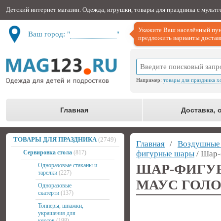
Детский интернет магазин. Одежда, игрушки, товары для праздника с мульт
Укажите Ваш населённый пун
Ваш город: "
Не определён
"
предложить варианты доставк
Например:
товары для праздника х
Главная
Доставка, 
ТОВАРЫ ДЛЯ ПРАЗДНИКА
(2749)
Главная
/
Воздушны
Сервировка стола
(817)
фигурные шары
/ Шар-
ШАР-ФИГУ
Одноразовые стаканы и
тарелки
(227)
МАУС ГОЛО
Одноразовые
скатерти
(137)
Топперы, шпажки,
украшения для
кексов
(198)