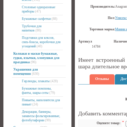
Производитель:
Anagra
Столовые одноразовые
приборы
(47)
Пол:
Унисекс
Бумажные салфетки
(88)
Трубочки для
Торговая марка:
Минни 
напитков
(80)
Подставки для кексов,
Артикул
Наличи
снек-боксы, коробочки для
угощений
(40)
14784
Колпаки и маски бумажные,
гудки, язычки, хлопушки для
Имеет встроенный 
праздника
(96)
шара длительное вр
Украшения для
помещения
(630)
Отзывы
Дос
Гирлянды, плакаты
(428)
Бумажные помпоны,
фанты, шары-соты
(79)
Пиньяты, наполнители для
пиньят
(24)
Декорации, баннеры,
Добавить коммента
занавесы фольгированные,
фотобутафории
(99)
*
Оцените товар: