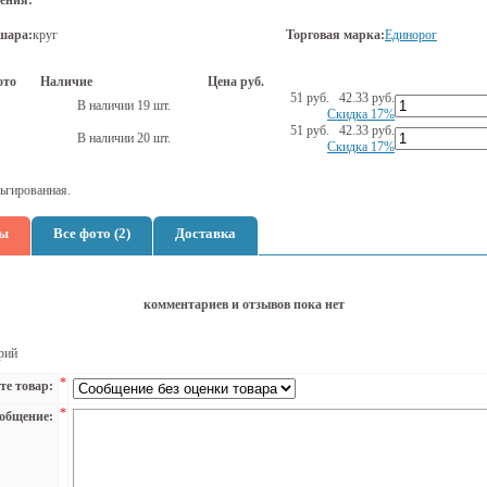
ения:
шара:
круг
Торговая марка:
Единорог
ото
Наличие
Цена руб.
51 руб.
42.33
руб.
В наличии 19 шт.
Скидка 17%
51 руб.
42.33
руб.
В наличии 20 шт.
Скидка 17%
ьгированная.
ы
Все фото (2)
Доставка
комментариев и отзывов пока нет
рий
*
те товар:
*
общение: