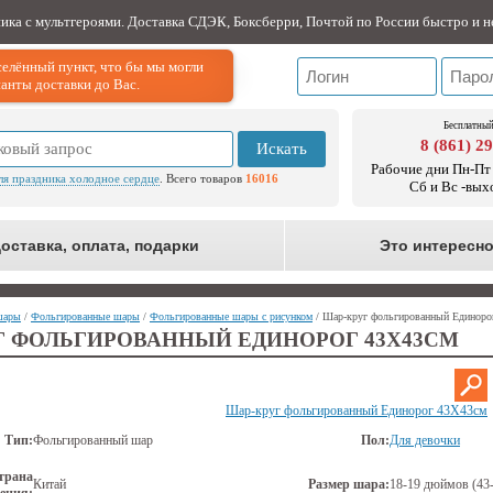
ника с мультгероями. Доставка СДЭК, Боксберри, Почтой по России быстро и н
елённый пункт, что бы мы могли
анты доставки до Вас.
Бесплатный
8 (861) 2
Искать
Рабочие дни Пн-Пт 
ля праздника холодное сердце
. Всего товаров
16016
Сб и Вс -вых
оставка, оплата, подарки
Это интересн
шары
/
Фольгированные шары
/
Фольгированные шары с рисунком
/ Шар-круг фольгированный Единоро
Г ФОЛЬГИРОВАННЫЙ ЕДИНОРОГ 43Х43СМ
Шар-круг фольгированный Единорог 43Х43см
Тип:
Фольгированный шар
Пол:
Для девочки
трана
Китай
Размер шара:
18-19 дюймов (43-