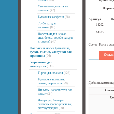
происхожд
Столовые одноразовые
Форма 
приборы
(47)
Бумажные салфетки
(88)
Артикул
Ф
Трубочки для
14202
напитков
(80)
14203
Подставки для кексов,
снек-боксы, коробочки для
угощений
(40)
Состав: Бумага фол
Колпаки и маски бумажные,
гудки, язычки, хлопушки для
Отзыв
праздника
(96)
Украшения для
помещения
(630)
Гирлянды, плакаты
(428)
Бумажные помпоны,
Добавить коммента
фанты, шары-соты
(79)
Пиньяты, наполнители для
Оцени
пиньят
(24)
Со
Декорации, баннеры,
занавесы фольгированные,
фотобутафории
(99)