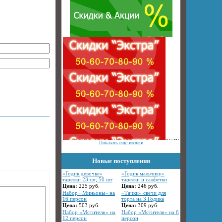
Показать ещё иконки
Новые поступления
«Годик девочке»
«Годик мальчику»
тарелки 23 см, 50 шт
тарелки и салфетки
Цена:
225
руб.
Цена:
246
руб.
Набор «Миньоны» на
«Тачки» свечи для
16 персон
торта на 3 Годика
Цена:
503
руб.
Цена:
309
руб.
Набор «Мстители» на
Набор «Мстители» на 6
12 персон
персон