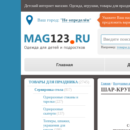
Детский интернет магазин. Одежда, игрушки, товары для празд
Укажите Ваш нас
Ваш город: "
Не определён
"
предложить вари
Например:
товары д
Главная
Д
ТОВАРЫ ДЛЯ ПРАЗДНИКА
(2745)
Главная
/
Воздушные 
ШАР-КРУ
Сервировка стола
(817)
Одноразовые стаканы и
тарелки
(227)
Одноразовые
скатерти
(137)
Топперы, шпажки,
украшения для
С
кексов
(198)