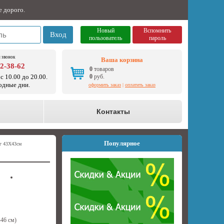
е дорого.
Новый
Вспомнить
Вход
пользователь
пароль
 звонок
Ваша корзина
92-38-62
0
товаров
с 10.00 до 20.00.
0
руб.
одные дни.
оформить заказ
|
оплатить заказ
о
Контакты
Популярное
г 43Х43см
46 см)