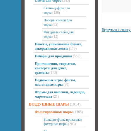
Свечи для торта
(245)
Свечи-цифры для
торта
(138)
Наборы свечей для
торта
(95)
Вернуться к списку
Фигурные свечи для
торта
(12)
Пакеты, упаковочная бумага,
декоративные ленты
(179)
Наборы для праздника
(553)
Приглашения, открытки,
конверты для денег,
грамоты
(173)
Подвижные игры, фанты,
настольные игры
(30)
Формы для выпечки, леденцов,
мармелада
(21)
ВОЗДУШНЫЕ ШАРЫ
(1914)
Фольгированные шары
(1365)
Большие фольгированные
фигурные шары
(283)