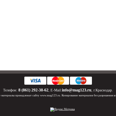
8 (861) 292-38-62
info@mag123.ru
Телефон:
, E-Mail:
, г.Краснодар.
 материалы принадлежат сайту www.mag123.ru. Копирование материалов без разрешения в