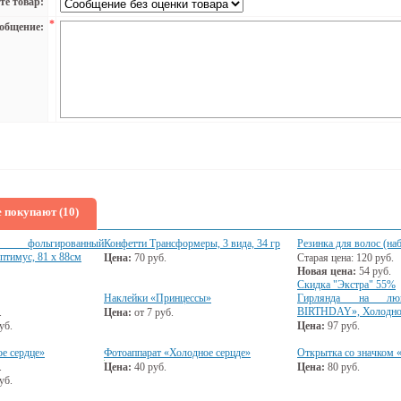
те товар:
*
общение:
 покупают (10)
фольгированный
Конфетти Трансформеры, 3 вида, 34 гр
Резинка для волос (на
тимус, 81 х 88см
Цена:
70
руб.
Старая цена:
120
руб.
Новая цена:
54
руб.
Скидка "Экстра" 55%
Наклейки «Принцессы»
Гирлянда на лю
BIRTHDAY», Холодное
.
Цена:
от
7
руб.
уб.
Цена:
97
руб.
е сердце»
Фотоаппарат «Холодное серцде»
Открытка со значком 
.
Цена:
40
руб.
Цена:
80
руб.
уб.