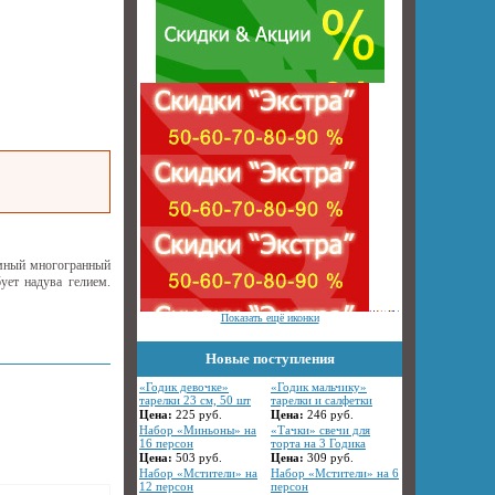
емный многогранный
ует надува гелием.
Показать ещё иконки
Новые поступления
«Годик девочке»
«Годик мальчику»
тарелки 23 см, 50 шт
тарелки и салфетки
Цена:
225
руб.
Цена:
246
руб.
Набор «Миньоны» на
«Тачки» свечи для
16 персон
торта на 3 Годика
Цена:
503
руб.
Цена:
309
руб.
Набор «Мстители» на
Набор «Мстители» на 6
12 персон
персон