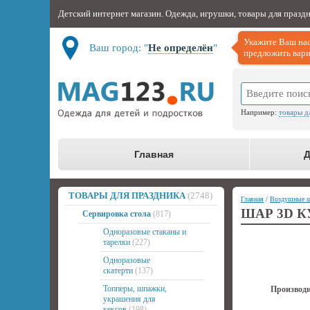
Детский интернет магазин. Одежда, игрушки, товары для празд
Укажите Ваш нас
Ваш город: "
Не определён
"
предложить вари
Например:
товары д
Главная
Д
ТОВАРЫ ДЛЯ ПРАЗДНИКА
(2748)
Главная
/
Воздушные 
ШАР 3D 
Сервировка стола
(817)
Одноразовые стаканы и
тарелки
(227)
Одноразовые
скатерти
(137)
Топперы, шпажки,
Производи
украшения для
кексов
(198)