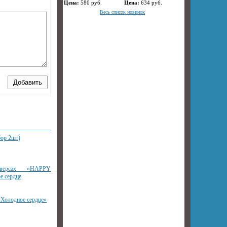
Цена:
580
руб.
Цена:
634
руб.
Весь список новинок
бор 2шт)
версах «HAPPY
 сердце
«Холодное сердце»