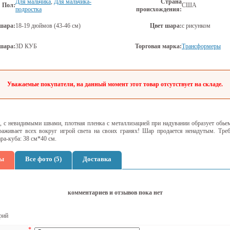
Для мальчика
,
Для мальчика-
Страна
Пол:
США
подростка
происхождения:
шара:
18-19 дюймов (43-46 см)
Цвет шара:
с рисунком
шара:
3D КУБ
Торговая марка:
Трансформеры
Уважаемые покупатели, на данный момент этот товар отсутствует на складе.
й, с невидимыми швами, плотная пленка с металлизацией при надувании образует обь
раживает всех вокруг игрой света на своих гранях! Шар продается ненадутым. Треб
ра-куба: 38 см*40 см.
ы
Все фото (5)
Доставка
комментариев и отзывов пока нет
рий
*