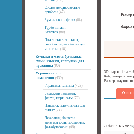
Столовые одноразовые
приборы
(47)
Размер 
Бумажные салфетки
(88)
Форма 
Трубочки для
напитков
(80)
Подставки для кексов,
снек-боксы, коробочки для
угощений
(40)
Колпаки и маски бумажные,
гудки, язычки, хлопушки для
праздника
(96)
3D шар из 4 часте
Украшения для
Куб, который заво
помещения
(630)
Размер надутого ша
Гирлянды, плакаты
(428)
Отзыв
Бумажные помпоны,
фанты, шары-соты
(79)
Пиньяты, наполнители для
пиньят
(24)
Декорации, баннеры,
занавесы фольгированные,
Добавить коммента
фотобутафории
(99)