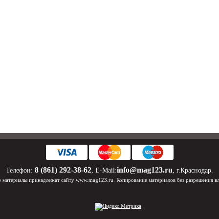
8 (861) 292-38-62
info@mag123.ru
Телефон:
, E-Mail:
, г.Краснодар.
 материалы принадлежат сайту www.mag123.ru. Копирование материалов без разрешения в