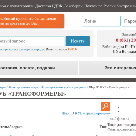
ника с мультгероями. Доставка СДЭК, Боксберри, Почтой по России быстро и н
елённый пункт, что бы мы могли
анты доставки до Вас.
Бесплатный
8 (861) 2
Искать
Рабочие дни Пн-Пт 
ля праздника холодное сердце
. Всего товаров
16016
Сб и Вс -вых
оставка, оплата, подарки
Это интересн
шары
/
Фольгированные шары
/
Фольгированные шары с рисунком
/ Шар 3D КУБ «Трансформеры»
КУБ «ТРАНСФОРМЕРЫ»
Шар 3D КУБ «Трансформеры»
««
5 фото
»»
Товар для праздни
тель:
Anagram
Тип:
Фольгированный 