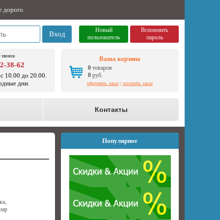
е дорого.
Новый
Вспомнить
Вход
пользователь
пароль
 звонок
Ваша корзина
92-38-62
0
товаров
с 10.00 до 20.00.
0
руб.
одные дни.
оформить заказ
|
оплатить заказ
о
Контакты
Популярное
ка,
шар