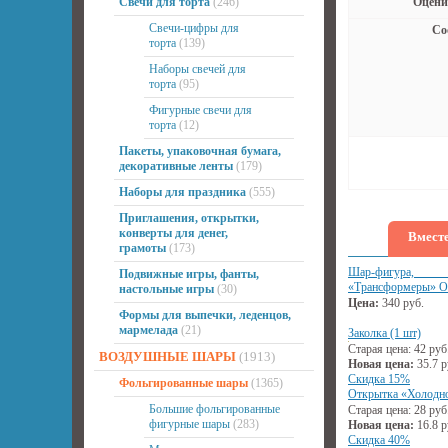
Свечи для торта
(246)
Оцени
Свечи-цифры для
Со
торта
(139)
Наборы свечей для
торта
(95)
Фигурные свечи для
торта
(12)
Пакеты, упаковочная бумага,
декоративные ленты
(179)
Наборы для праздника
(555)
Приглашения, открытки,
конверты для денег,
Вместе
грамоты
(173)
Шар-фигура, 
Подвижные игры, фанты,
«Трансформеры» Оп
настольные игры
(30)
Цена:
340
руб.
Формы для выпечки, леденцов,
мармелада
(21)
Заколка (1 шт)
Старая цена:
42
руб
ВОЗДУШНЫЕ ШАРЫ
(1913)
Новая цена:
35.7
р
Скидка 15%
Фольгированные шары
(1365)
Открытка «Холодно
Большие фольгированные
Старая цена:
28
руб
фигурные шары
(283)
Новая цена:
16.8
р
Скидка 40%