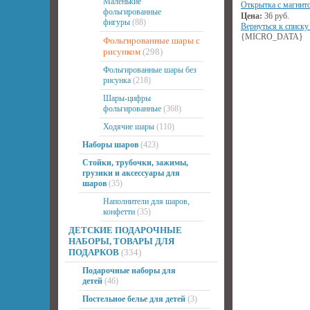
Маленькие
Открытка с магнит
фольгированные
Цена:
36
руб.
фигуры
(88)
Вернуться к списку
{MICRO_DATA}
Фольгированные шары с
рисунком
(298)
Фольгированные шары без
рисунка
(218)
Шары-цифры
фольгированные
(368)
Ходячие шары
(110)
Наборы шаров
(423)
Стойки, трубочки, зажимы,
грузики и аксессуары для
шаров
(35)
Наполнители для шаров,
конфетти
(35)
ДЕТСКИЕ ПОДАРОЧНЫЕ
НАБОРЫ, ТОВАРЫ ДЛЯ
ПОДАРКОВ
(334)
Подарочные наборы для
детей
(46)
Постельное белье для детей
(3)