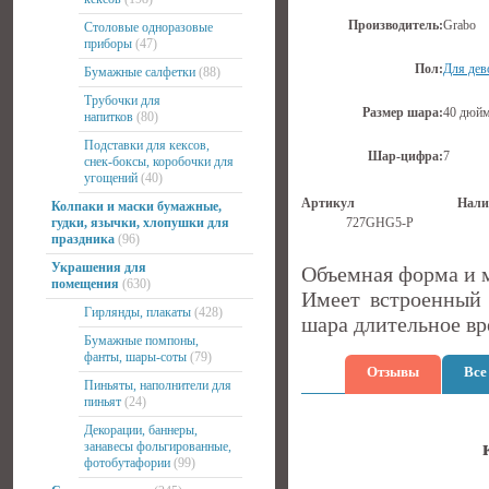
Производитель:
Grabo
Столовые одноразовые
приборы
(47)
Пол:
Для дев
Бумажные салфетки
(88)
Трубочки для
Размер шара:
40 дюйм
напитков
(80)
Подставки для кексов,
Шар-цифра:
7
снек-боксы, коробочки для
угощений
(40)
Артикул
Нали
Колпаки и маски бумажные,
гудки, язычки, хлопушки для
727GHG5-P
праздника
(96)
Украшения для
Объемная форма и м
помещения
(630)
Имеет встроенный 
Гирлянды, плакаты
(428)
шара длительное вре
Бумажные помпоны,
фанты, шары-соты
(79)
Отзывы
Все
Пиньяты, наполнители для
пиньят
(24)
Декорации, баннеры,
занавесы фольгированные,
фотобутафории
(99)