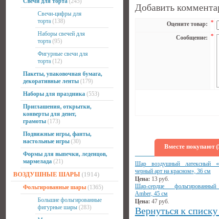
Свечи для торта
(245)
Добавить коммента
Свечи-цифры для
торта
(138)
*
Оцените товар:
Наборы свечей для
*
Сообщение:
торта
(95)
Фигурные свечи для
торта
(12)
Пакеты, упаковочная бумага,
декоративные ленты
(179)
Наборы для праздника
(553)
Приглашения, открытки,
конверты для денег,
грамоты
(173)
Подвижные игры, фанты,
настольные игры
(30)
Вместе покупают (
Формы для выпечки, леденцов,
мармелада
(21)
Шар воздушный латексный «
черный арт на красном», 36 см
ВОЗДУШНЫЕ ШАРЫ
(1914)
Цена:
13
руб.
Шар-сердце фольгированны
Фольгированные шары
(1365)
Amber, 45 см
Большие фольгированные
Цена:
47
руб.
фигурные шары
(283)
Вернуться к списку