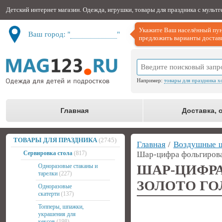
Детский интернет магазин. Одежда, игрушки, товары для праздника с мульт
Укажите Ваш населённый пун
Ваш город: "
Не определён
"
предложить варианты доставк
Например:
товары для праздника х
Главная
Доставка, 
ТОВАРЫ ДЛЯ ПРАЗДНИКА
(2745)
Главная
/
Воздушные 
Сервировка стола
(817)
Шар-цифра фольгирова
ШАР-ЦИФ
Одноразовые стаканы и
тарелки
(227)
ЗОЛОТО ГО
Одноразовые
скатерти
(137)
Топперы, шпажки,
украшения для
кексов
(198)