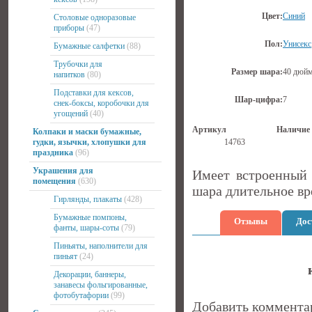
Цвет:
Синий
Столовые одноразовые
приборы
(47)
Пол:
Унисекс
Бумажные салфетки
(88)
Трубочки для
Размер шара:
40 дюйм
напитков
(80)
Подставки для кексов,
Шар-цифра:
7
снек-боксы, коробочки для
угощений
(40)
Артикул
Наличие
Колпаки и маски бумажные,
гудки, язычки, хлопушки для
14763
праздника
(96)
Украшения для
Имеет встроенный 
помещения
(630)
шара длительное вр
Гирлянды, плакаты
(428)
Бумажные помпоны,
Отзывы
Дос
фанты, шары-соты
(79)
Пиньяты, наполнители для
пиньят
(24)
Декорации, баннеры,
занавесы фольгированные,
фотобутафории
(99)
Добавить коммента