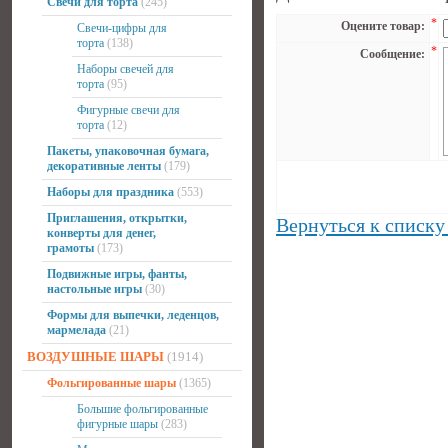
Свечи для торта
(245)
*
Оцените товар:
Свечи-цифры для
торта
(138)
*
Сообщение:
Наборы свечей для
торта
(95)
Фигурные свечи для
торта
(12)
Пакеты, упаковочная бумага,
декоративные ленты
(179)
Наборы для праздника
(553)
Приглашения, открытки,
Вернуться к списку
конверты для денег,
грамоты
(173)
Подвижные игры, фанты,
настольные игры
(30)
Формы для выпечки, леденцов,
мармелада
(21)
ВОЗДУШНЫЕ ШАРЫ
(1914)
Фольгированные шары
(1365)
Большие фольгированные
фигурные шары
(283)