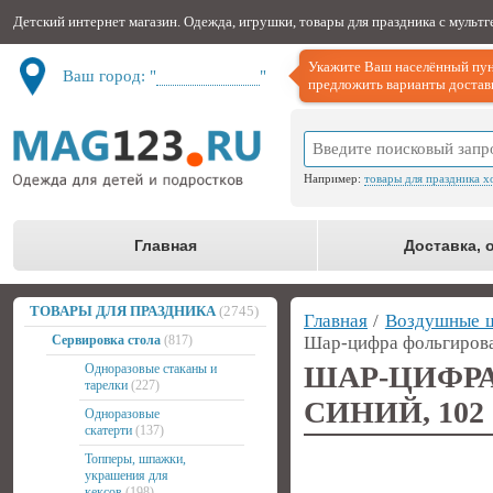
Детский интернет магазин. Одежда, игрушки, товары для праздника с мульт
Укажите Ваш населённый пун
Ваш город: "
Не определён
"
предложить варианты доставк
Например:
товары для праздника х
Главная
Доставка, 
ТОВАРЫ ДЛЯ ПРАЗДНИКА
(2745)
Главная
/
Воздушные 
Сервировка стола
(817)
Шар-цифра фольгирова
ШАР-ЦИФ
Одноразовые стаканы и
тарелки
(227)
СИНИЙ, 102
Одноразовые
скатерти
(137)
Топперы, шпажки,
украшения для
кексов
(198)